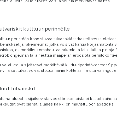
tura-alueita, joille tulvista voisi aiheutua merkittävää haittaa.
ulvariskit kulttuuriperinnölle
ulttuuriperintöön kohdistuvaa tulvariskiä tarkasteltaessa otetaa
akennukset ja rakennelmat, jotka voisivat kärsiä korjaamatonta 
ahinkoa, esimerkiksi romahduttaa rakenteita tai kuluttaa pintoja
ikrobiongelman tai aiheuttaa maaperän eroosiota perintökohtee
ulva-alueella sijaitsevat merkittävät kulttuuriperintökohteet Sip
rvinaiset tulvat voivat ulottua näihin kohteisiin, mutta vahingot 
uut tulvariskit
aluma-alueella sijaitsevista vesistörakenteista ei katsota aiheu
orkeudet ovat pienet ja lähes kaikki on muutettu pohjapadoiksi.