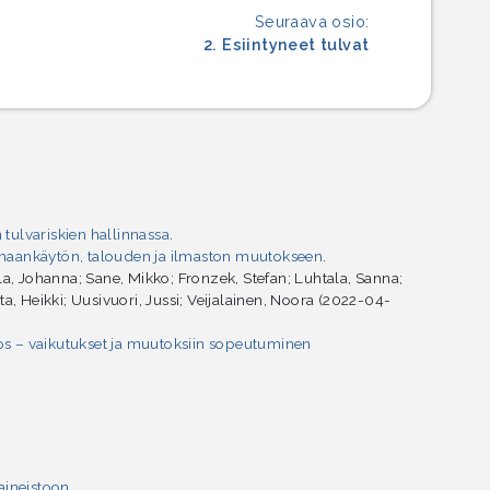
Seuraava osio:
2. Esiintyneet tulvat
ulvariskien hallinnassa
.
 maankäytön, talouden ja ilmaston muutokseen
.
ola, Johanna; Sane, Mikko; Fronzek, Stefan; Luhtala, Sanna;
, Heikki; Uusivuori, Jussi; Veijalainen, Noora (2022-04-
s – vaikutukset ja muutoksiin sopeutuminen
aineistoon