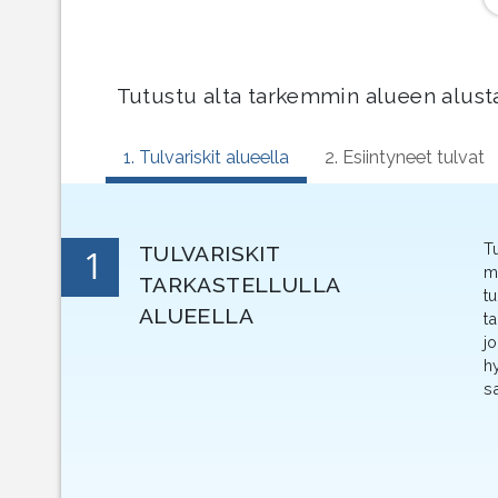
Tutustu alta tarkemmin alueen alusta
1. Tulvariskit alueella
2. Esiintyneet tulvat
T
1
TULVARISKIT
m
TARKASTELLULLA
t
ALUEELLA
t
j
hy
sa