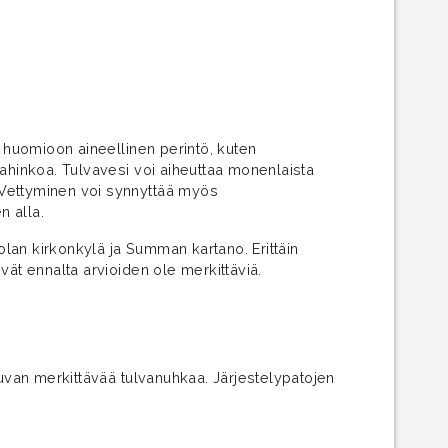
n huomioon aineellinen perintö, kuten
vahinkoa. Tulvavesi voi aiheuttaa monenlaista
. Vettyminen voi synnyttää myös
n alla.
polan kirkonkylä ja Summan kartano. Erittäin
eivät ennalta arvioiden ole merkittäviä.
tuvan merkittävää tulvanuhkaa. Järjestelypatojen