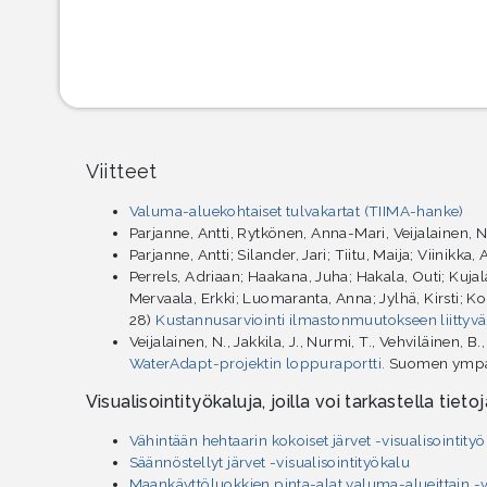
Viitteet
Valuma-aluekohtaiset tulvakartat (TIIMA-hanke)
Parjanne, Antti, Rytkönen, Anna-Mari, Veijalainen, 
Parjanne, Antti; Silander, Jari; Tiitu, Maija; Viinikka,
Perrels, Adriaan; Haakana, Juha; Hakala, Outi; Kujal
Mervaala, Erkki; Luomaranta, Anna; Jylhä, Kirsti; K
28)
Kustannusarviointi ilmastonmuutokseen liittyv
Veijalainen, N., Jakkila, J., Nurmi, T., Vehviläinen, B
WaterAdapt-projektin loppuraportti.
Suomen ympäri
Visualisointityökaluja, joilla voi tarkastella tietoja
Vähintään hehtaarin kokoiset järvet -visualisointity
Säännöstellyt järvet -visualisointityökalu
Maankäyttöluokkien pinta-alat valuma-alueittain -v