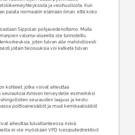
etoliikenneyhteyksistä ja vesihuollosta. Kun
an palata normaaliin elämään ilman, että koko
ainoastaan Sippolan pohjavedenottamo. Muita
ummanjoen valuma-alueelta ole tunnistettu.
idenkorkeuksia, joten tulvan alle mahdollisesti
esti joitain tieosuuksia voi katketa tulvan
n kohteet, jotka voivat aiheuttaa
sia seurauksia ihmisen terveydelle esimerkiksi
ahingollisten seurausten laajuus ja kesto.
ssa polttoainesäiliöt ja muut kemikaalisäiliöt
vat aiheuttaa tulvatilanteessa riskiä
eilla ei ole myöskään VPD (vesipuitedirektiivi)