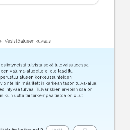
5. Vesistöalueen kuvaus
n esiintyneistä tulvista sekä tulevaisuudessa
njoen valuma-alueelle ei ole laadittu
ti perustuu alueen korkeussuhteiden
viointeihin määritettiin karkean tason tulva-alue,
siintyvää tulvaa. Tulvariskien arvioinnissa on
in kuin uutta tai tarkempaa tietoa on ollut