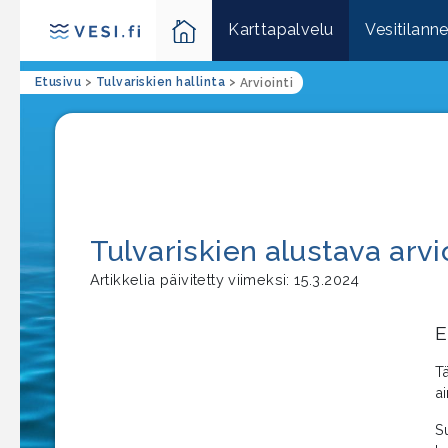
Karttapalvelu
Vesitilann
Etusivu
>
Tulvariskien hallinta
>
Arviointi
Tulvariskien alustava arv
Artikkelia päivitetty viimeksi: 15.3.2024
E
T
a
S