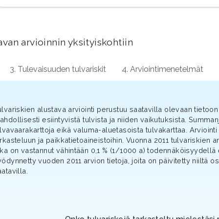
van arvioinnin yksityiskohtiin
3. Tulevaisuuden tulvariskit
4. Arviointimenetelmät
ulvariskien alustava arviointi perustuu saatavilla olevaan tietoo
ahdollisesti esiintyvistä tulvista ja niiden vaikutuksista. Summa
ulvavaarakarttoja eikä valuma-aluetasoista tulvakarttaa. Arvioin
arkasteluun ja paikkatietoaineistoihin. Vuonna 2011 tulvariskien ar
oka on vastannut vähintään 0,1 % (1/1000 a) todennäköisyydellä e
ödynnetty vuoden 2011 arvion tietoja, joita on päivitetty niiltä os
atavilla.