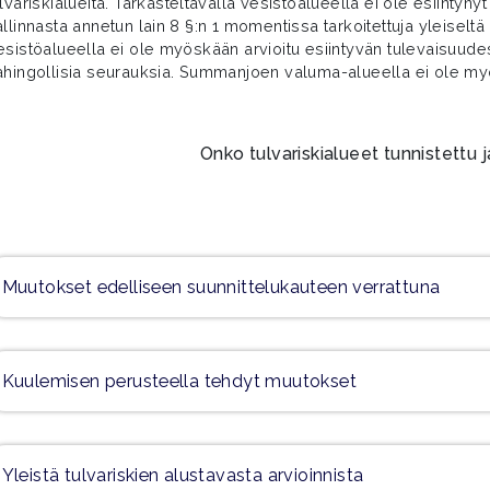
lvariskialueita. Tarkasteltavalla vesistöalueella ei ole esiintynyt t
allinnasta annetun lain 8 §:n 1 momentissa tarkoitettuja yleiselt
esistöalueella ei ole myöskään arvioitu esiintyvän tulevaisuudessa
ahingollisia seurauksia. Summanjoen valuma-alueella ei ole myös
Onko tulvariskialueet tunnistettu 
Muutokset edelliseen suunnittelukauteen verrattuna
Kuulemisen perusteella tehdyt muutokset
Yleistä tulvariskien alustavasta arvioinnista