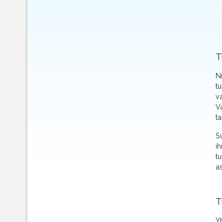
T
N
t
v
V
ta
S
i
t
a
T
Y