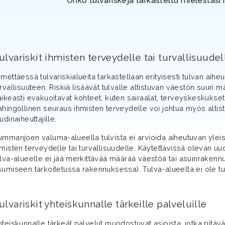
Onko tulvariskejä tarkasteltu mielestäsi 
ulvariskit ihmisten terveydelle tai turvallisuudel
imettäessä tulvariskialueita tarkastellaan erityisesti tulvan aihe
urvallisuuteen. Riskiä lisäävät tulvalle altistuvan väestön suuri 
aikeasti evakuoitavat kohteet, kuten sairaalat, terveyskeskukset,
ahingollinen seuraus ihmisten terveydelle voi johtua myös altis
udinaiheuttajille.
ummanjoen valuma-alueella tulvista ei arvioida aiheutuvan yleis
hmisten terveydelle tai turvallisuudelle. Käytettävissä olevan u
ulva-alueelle ei jää merkittävää määrää väestöä tai asuinrakennu
sumiseen tarkoitetussa rakennuksessa). Tulva-alueelta ei ole tun
ulvariskit yhteiskunnalle tärkeille palveluille
hteiskunnalle tärkeät palvelut muodostuvat asioista, jotka pitävä