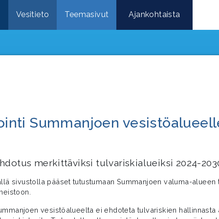
e
Vesitieto
Teemasivut
Ajankohtaista
iointi Summanjoen vesistöalueell
hdotus merkittäviksi tulvariskialueiksi 2024-203
ällä sivustolla pääset tutustumaan Summanjoen valuma-alueen tu
ineistoon.
ummanjoen vesistöalueelta ei ehdoteta tulvariskien hallinnasta 