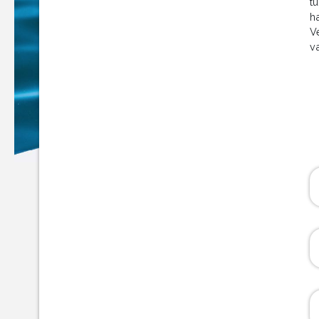
tu
h
V
v