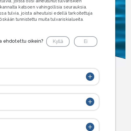
ulvia, joista olisi aiheutunut tulvariskien
ä kannalta katsoen vahingollisia seurauksia.
 tulvia, joista aiheutuisi edellä tarkoitettuja
kään tunnistettu muita tulvariskialueita.
ja ehdotettu oikein?
Kyllä
Ei