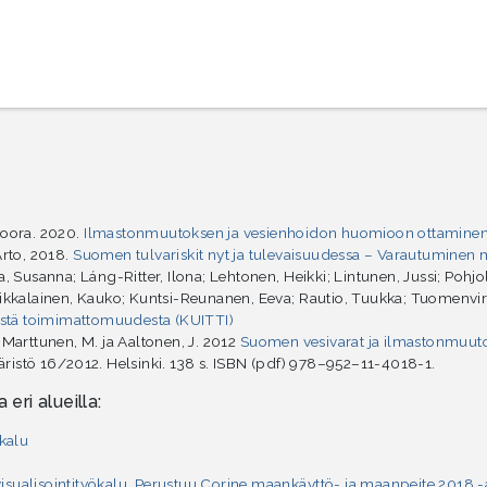
Noora. 2020.
Ilmastonmuutoksen ja vesienhoidon huomioon ottaminen t
 Arto, 2018.
Suomen tulvariskit nyt ja tulevaisuudessa – Varautuminen
a, Susanna; Láng-Ritter, Ilona; Lehtonen, Heikki; Lintunen, Jussi; Pohj
oikkalainen, Kauko; Kuntsi-Reunanen, Eeva; Rautio, Tuukka; Tuomenvirta
ästä toimimattomuudesta (KUITTI)
., Marttunen, M. ja Aaltonen, J. 2012
Suomen vesivarat ja ilmastonmuuto
stö 16/2012. Helsinki. 138 s. ISBN (pdf) 978–952–11-4018-1.
 eri alueilla:
ökalu
isualisointityökalu. Perustuu Corine maankäyttö- ja maanpeite 2018 -