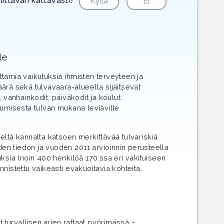
riittävän kattavasti?
Kyllä
Ei
le
uttamia vaikutuksia ihmisten terveyteen ja
määrä sekä tulvavaara-alueella sijaitsevat
 vanhainkodit, päiväkodit ja koulut.
tumisesta tulvan mukana leviäville
eltä kannalta katsoen merkittävää tulvariskiä
uden tiedon ja vuoden 2011 arvioinnin perusteella
ksia (noin 400 henkilöä 170:ssa eri vakituiseen
nistettu vaikeasti evakuoitavia kohteita.
t turvallisen arjen rattaat pyörimässä –