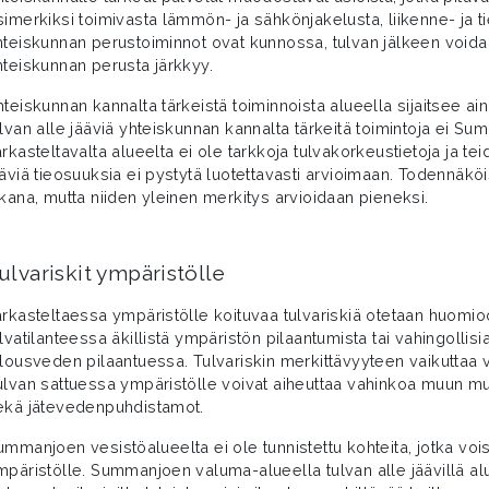
simerkiksi toimivasta lämmön- ja sähkönjakelusta, liikenne- ja ti
hteiskunnan perustoiminnot ovat kunnossa, tulvan jälkeen voida
hteiskunnan perusta järkkyy.
hteiskunnan kannalta tärkeistä toiminnoista alueella sijaitsee 
ulvan alle jääviä yhteiskunnan kannalta tärkeitä toimintoja ei S
arkasteltavalta alueelta ei ole tarkkoja tulvakorkeustietoja ja te
ääviä tieosuuksia ei pystytä luotettavasti arvioimaan. Todennäköis
ikana, mutta niiden yleinen merkitys arvioidaan pieneksi.
ulvariskit ympäristölle
arkasteltaessa ympäristölle koituvaa tulvariskiä otetaan huomioo
ulvatilanteessa äkillistä ympäristön pilaantumista tai vahingolli
alousveden pilaantuessa. Tulvariskin merkittävyyteen vaikuttaa v
ulvan sattuessa ympäristölle voivat aiheuttaa vahinkoa muun mua
ekä jätevedenpuhdistamot.
ummanjoen vesistöalueelta ei ole tunnistettu kohteita, jotka voisi
mpäristölle. Summanjoen valuma-alueella tulvan alle jäävillä alu