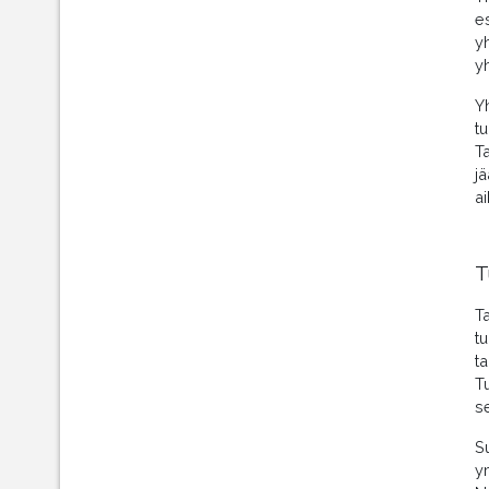
e
y
y
Y
t
T
j
a
T
T
t
t
T
s
S
y