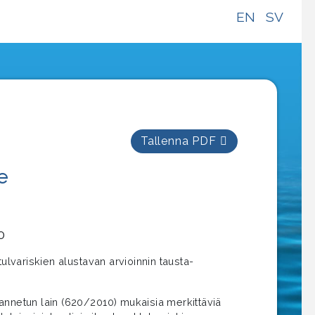
EN
SV
Tallenna PDF
e
0
lvariskien alustavan arvioinnin tausta-
annetun lain (620/2010) mukaisia merkittäviä