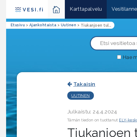
Karttapalvelu
Vesitilann
Etusivu
>
Ajankohtaista
>
Uutinen
>
Tiukanjoen tulvakartoitus alkamassa (Pohjanmaa)
Hae m
Takaisin
UUTINEN
Julkaistu: 24.4.2024
Tämän tiedon on tuottanut
ELY-kesk
Tiukanjoen t