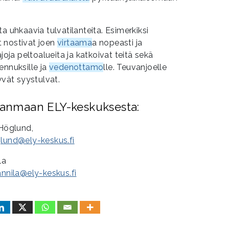
a uhkaavia tulvatilanteita. Esimerkiksi
 nostivat joen
virtaama
a nopeasti ja
joja peltoalueita ja katkoivat teitä sekä
ennuksille ja
vedenottamo
lle. Teuvanjoelle
yvät syystulvat.
hjanmaan ELY-keskuksesta:
 Höglund,
glund@ely-keskus.fi
la
annila@ely-keskus.fi