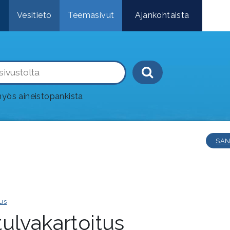
e
Vesitieto
Teemasivut
Ajankohtaista
Haku-painik
yös aineistopankista
SAN
us
ulvakartoitus