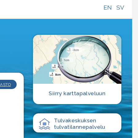
EN
SV
e
ASTO
Siirry karttapalveluun
Tulvakeskuksen
tulvatilanne­palvelu