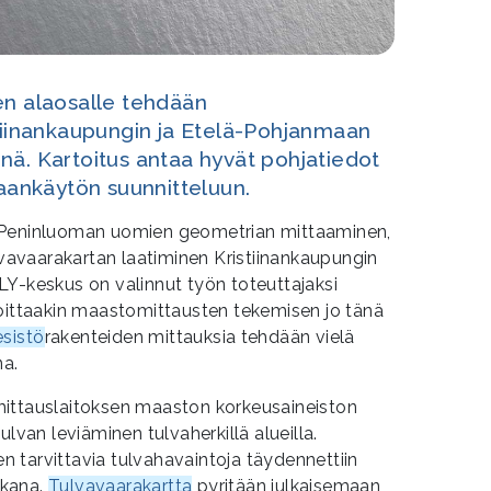
en alaosalle tehdään
stiinankaupungin ja Etelä-Pohjanmaan
nä. Kartoitus antaa hyvät pohjatiedot
ankäytön suunnitteluun.
 Peninluoman uomien geometrian mittaaminen,
ulvavaarakartan laatiminen Kristiinankaupungin
LY-keskus on valinnut työn toteuttajaksi
loittaakin maastomittausten tekemisen jo tänä
esistö
rakenteiden mittauksia tehdään vielä
a.
mittauslaitoksen maaston korkeusaineiston
ulvan leviäminen tulvaherkillä alueilla.
en tarvittavia tulvahavaintoja täydennettiin
ikana.
Tulvavaarakartta
pyritään julkaisemaan