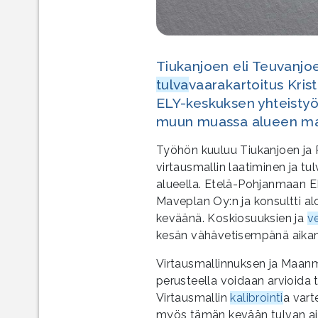
Tiukanjoen eli Teuvanjo
tulva
vaarakartoitus Kri
ELY-keskuksen yhteistyö
muun muassa alueen ma
Työhön kuuluu Tiukanjoen ja
virtausmallin laatiminen ja t
alueella. Etelä-Pohjanmaan E
Maveplan Oy:n ja konsultti a
keväänä. Koskiosuuksien ja
v
kesän vähävetisempänä aikan
Virtausmallinnuksen ja Maan
perusteella voidaan arvioida t
Virtausmallin
kalibrointi
a vart
myös tämän kevään tulvan a