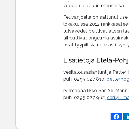
vuoden loppuun mennessä.
Teuvanjoella on sattunut useit
lokakuussa 2012 rankkasateet
tulvavedet peittivät alleen laa
aiheuttivat ongelmia asuinrak
ovat tyypillisiä nopeasti synt
Lisätietoja Etelä-Po
vesitalousasiantuntija Petter
puh. 0295 027 810,
petter.ho
ryhmäpäällikkö Sari Yli-Manni
puh. 0295 027 962,
sari.yli-m