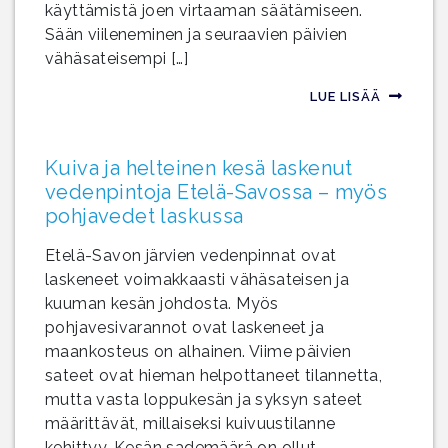
käyttämistä joen virtaaman säätämiseen.
Sään viileneminen ja seuraavien päivien
vähäsateisempi […]
LUE LISÄÄ
Kuiva ja helteinen kesä laskenut
vedenpintoja Etelä-Savossa – myös
pohjavedet laskussa
Etelä-Savon järvien vedenpinnat ovat
laskeneet voimakkaasti vähäsateisen ja
kuuman kesän johdosta. Myös
pohjavesivarannot ovat laskeneet ja
maankosteus on alhainen. Viime päivien
sateet ovat hieman helpottaneet tilannetta,
mutta vasta loppukesän ja syksyn sateet
määrittävät, millaiseksi kuivuustilanne
kehittyy. Kesän sademäärä on ollut