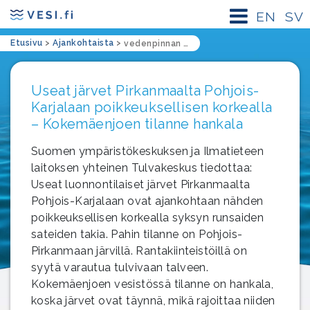
EN
SV
Etusivu
>
Ajankohtaista
>
vedenpinnan korkeus
Useat järvet Pirkanmaalta Pohjois-
Karjalaan poikkeuksellisen korkealla
– Kokemäenjoen tilanne hankala
Suomen ympäristökeskuksen ja Ilmatieteen
laitoksen yhteinen Tulvakeskus tiedottaa:
Useat luonnontilaiset järvet Pirkanmaalta
Pohjois-Karjalaan ovat ajankohtaan nähden
poikkeuksellisen korkealla syksyn runsaiden
sateiden takia. Pahin tilanne on Pohjois-
Pirkanmaan järvillä. Rantakiinteistöillä on
syytä varautua tulvivaan talveen.
Kokemäenjoen vesistössä tilanne on hankala,
koska järvet ovat täynnä, mikä rajoittaa niiden