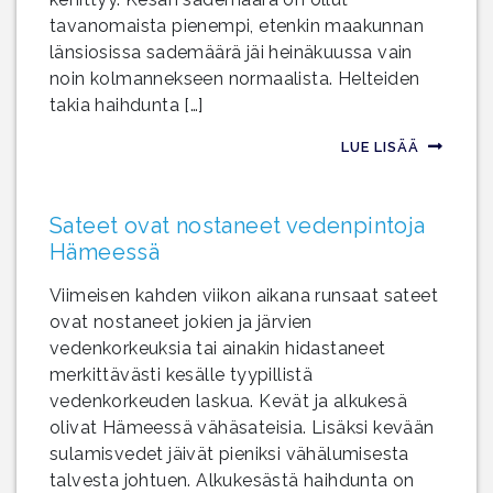
tavanomaista pienempi, etenkin maakunnan
länsiosissa sademäärä jäi heinäkuussa vain
noin kolmannekseen normaalista. Helteiden
takia haihdunta […]
LUE LISÄÄ
Sateet ovat nostaneet vedenpintoja
Hämeessä
Viimeisen kahden viikon aikana runsaat sateet
ovat nostaneet jokien ja järvien
vedenkorkeuksia tai ainakin hidastaneet
merkittävästi kesälle tyypillistä
vedenkorkeuden laskua. Kevät ja alkukesä
olivat Hämeessä vähäsateisia. Lisäksi kevään
sulamisvedet jäivät pieniksi vähälumisesta
talvesta johtuen. Alkukesästä haihdunta on