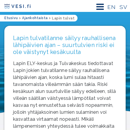
EN
SV
Etusivu
>
Ajankohtaista
>
Lapin tulvat
Lapin tulvatilanne säilyy rauhallisena
lähipäivien ajan – suurtulvien riski ei
ole väistynyt kesäkuulta
Lapin ELY-keskus ja Tulvakeskus tiedottavat
Lapin jokien tulvatilanne säilyy rauhallisena
lähipäivien ajan, koska lumi sulaa hitaasti
tavanomaista viileämmän sään takia. Riski
kesäkuun alun suurtulville säilyy edelleen, sillä
viileän säätilan väistyessä lämpötilat voivat
kasvaa nyt ennustettua selvästi nopeammin,
jolloin yhtäjaksoinen lumien sulaminen voi
kasvattaa virtaamat nopeasti. Mikäli
lämpenemisen yhteydessä tulee voimakkaita