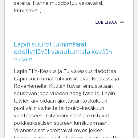
sateita, tilanne muodostuu vakavaksi.
Ennusteet […]
LUE LISÄÄ
Lapin suuret lumimäärät
edellyttävät varautumista kevään
tulviin
Lapin ELY-Keskus ja Tulvakeskus tiedottaa
Lapin suurimmat tulvariskit ovat Kittilässä ja
Rovaniemellä. Kittilän tulvan ennustetaan
nousevan jopa vuoden 2005 tasolle. Lapin
tulvien arvioidaan ajoittuvan toukokuun
puolivälin vaiheille tai touko-kesäkuun
vaihteeseen. Tulvaennusteet perustuvat
poikkeuksellisen suureen lumikuormaan.
Viranomaiset varoittavat myös jokien
heikoista jäistä. Jäällä liikkumista tulee välttää