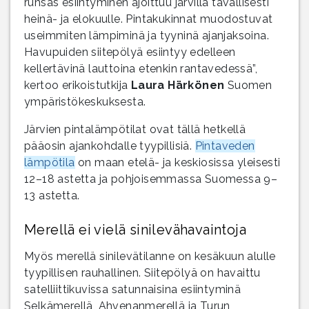
runsas esiintyminen ajoittuu järvillä tavallisesti
heinä- ja elokuulle. Pintakukinnat muodostuvat
useimmiten lämpiminä ja tyyninä ajanjaksoina.
Havupuiden siitepölyä esiintyy edelleen
kellertävinä lauttoina etenkin rantavedessä”,
kertoo erikoistutkija
Laura Härkönen
Suomen
ympäristökeskuksesta.
Järvien pintalämpötilat ovat tällä hetkellä
pääosin ajankohdalle tyypillisiä.
Pintaveden
lämpötila
on maan etelä- ja keskiosissa yleisesti
12–18 astetta ja pohjoisemmassa Suomessa 9–
13 astetta.
Merellä ei vielä sinilevähavaintoja
Myös merellä sinilevätilanne on kesäkuun alulle
tyypillisen rauhallinen. Siitepölyä on havaittu
satelliittikuvissa satunnaisina esiintyminä
Selkämerellä, Ahvenanmerellä ja Turun