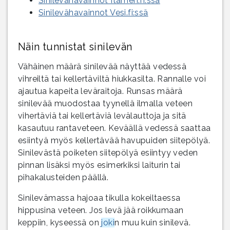
Sinilevähavainnot Itämeri.fi:ssä
Sinilevähavainnot Vesi.fi:ssä
Näin tunnistat sinilevän
Vähäinen määrä sinilevää näyttää vedessä
vihreiltä tai kellertäviltä hiukkasilta. Rannalle voi
ajautua kapeita leväraitoja. Runsas määrä
sinilevää muodostaa tyynellä ilmalla veteen
vihertäviä tai kellertäviä levälauttoja ja sitä
kasautuu rantaveteen. Keväällä vedessä saattaa
esiintyä myös kellertävää havupuiden siitepölyä.
Sinilevästä poiketen siitepölyä esiintyy veden
pinnan lisäksi myös esimerkiksi laiturin tai
pihakalusteiden päällä.
Sinilevämassa hajoaa tikulla kokeiltaessa
hippusina veteen. Jos levä jää roikkumaan
keppiin, kyseessä on
joki
n muu kuin sinilevä.