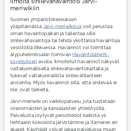
Ilmoita sinilevähavaintosi Järvi-
meriwikiin
Suomen ympäristökeskuksen
ylläpitämässä
Järvi-meriwikissä
voit perustaa
oman havaintopaikan ja tallentaa sille
sinilevähavaintoja tai tehdä yksittäisiä havaintoja
vesistöillä liikkuessa. Havainnot voi toimittaa
älypuhelimissakin toimivan
Havaintolähetti-
sovelluksen
avulla. Ilmoitetut havainnot näkyvät
valtakunnallisella sinilevähavaintokartalla ja
tukevat valtakunnallista sinilevätilanteen
arviointia. Myös havainnot siitä, että sinilevää ei
ole, ovat tärkeitä.
Järvi-meriwiki on verkkopalvelu, jota tuotetaan
viranomaisten ja kansalaisten yhteistyöllä.
Palvelusta löytyvät perustiedot kaikista yli
hehtaarin kokoisista järvistämme ja Itämeren eri
alueet. Käyttäjät voivat jakaa palvelussa muun