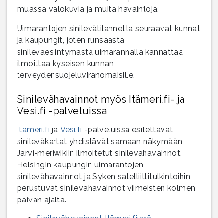
muassa valokuvia ja muita havaintoja.
Uimarantojen sinilevätilannetta seuraavat kunnat
ja kaupungit, joten runsaasta
sinileväesiintymästä uimarannalla kannattaa
ilmoittaa kyseisen kunnan
terveydensuojeluviranomaisille.
Sinilevähavainnot myös Itämeri.fi- ja
Vesi.fi -palveluissa
Itämeri.fi
ja
Vesi.fi
-palveluissa esitettävät
sinileväkartat yhdistävät samaan näkymään
Järvi-meriwikiin ilmoitetut sinilevähavainnot,
Helsingin kaupungin uimarantojen
sinilevähavainnot ja Syken satelliittitulkintoihin
perustuvat sinilevähavainnot viimeisten kolmen
päivän ajalta.