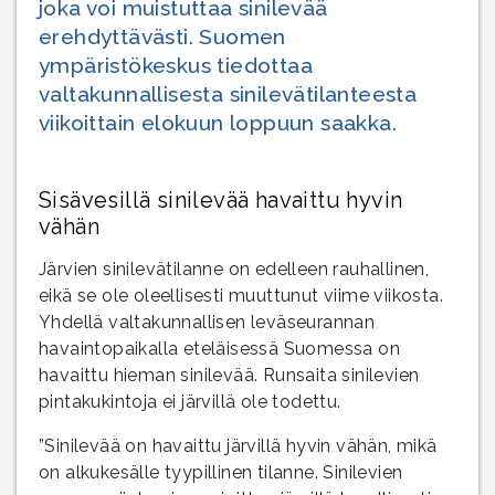
joka voi muistuttaa sinilevää
erehdyttävästi. Suomen
ympäristökeskus tiedottaa
valtakunnallisesta sinilevätilanteesta
viikoittain elokuun loppuun saakka.
Sisävesillä sinilevää havaittu hyvin
vähän
Järvien sinilevätilanne on edelleen rauhallinen,
eikä se ole oleellisesti muuttunut viime viikosta.
Yhdellä valtakunnallisen leväseurannan
havaintopaikalla eteläisessä Suomessa on
havaittu hieman sinilevää. Runsaita sinilevien
pintakukintoja ei järvillä ole todettu.
”Sinilevää on havaittu järvillä hyvin vähän, mikä
on alkukesälle tyypillinen tilanne. Sinilevien