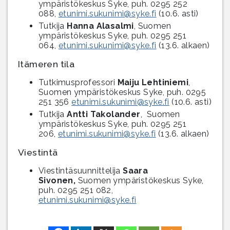
ympäristökeskus Syke, puh. 0295 252
088,
etunimi.sukunimi@syke.fi
(10.6. asti)
Tutkija
Hanna Alasalmi
, Suomen
ympäristökeskus Syke, puh. 0295 251
064,
etunimi.sukunimi@syke.fi
(13.6. alkaen)
Itämeren tila
Tutkimusprofessori
Maiju Lehtiniemi
,
Suomen ympäristökeskus Syke, puh. 0295
251 356
etunimi.sukunimi@syke.fi
(10.6. asti)
Tutkija
Antti Takolander
, Suomen
ympäristökeskus Syke, puh. 0295 251
206,
etunimi.sukunimi@syke.fi
(13.6. alkaen)
Viestintä
Viestintäsuunnittelija
Saara
Sivonen,
Suomen ympäristökeskus Syke,
puh. 0295 251 082,
etunimi.sukunimi@syke.fi