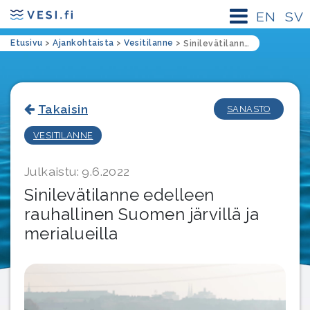
EN
SV
Etusivu
>
Ajankohtaista
>
Vesitilanne
>
Sinilevätilanne edelleen rauhallinen Suomen järvillä ja merialueilla
Takaisin
SANASTO
VESITILANNE
Julkaistu: 9.6.2022
Sinilevätilanne edelleen
rauhallinen Suomen järvillä ja
merialueilla