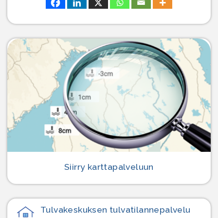
Siirry karttapalveluun
Tulvakeskuksen tulvatilanne­palvelu