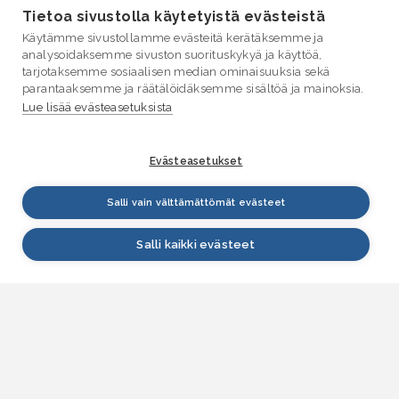
Tietoa sivustolla käytetyistä evästeistä
Käytämme sivustollamme evästeitä kerätäksemme ja
analysoidaksemme sivuston suorituskykyä ja käyttöä,
tarjotaksemme sosiaalisen median ominaisuuksia sekä
parantaaksemme ja räätälöidäksemme sisältöä ja mainoksia.
Lue lisää evästeasetuksista
Evästeasetukset
Salli vain välttämättömät evästeet
Salli kaikki evästeet
VESI.fi
Vesi.fi on vesiaiheisen tutkitun tiedon lähde, joka