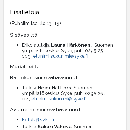
Lisätietoja
(Puhelimitse klo 13–15)
Sisävesiltä
Erikoistutkija
Laura Härkönen,
Suomen
ympäristökeskus Syke, puh. 0295 251
009,
etunimi.sukunimi@syke.fi
Merialueilta
Rannikon sinilevähavainnot
Tutkija
Heidi Hällfors
, Suomen
ympäristökeskus Syke, puh. 0295 251
114,
etunimi.sukunimi@syke.fi
Avomeren sinilevähavainnot
Eotuki@syke.fi
Tutkija
Sakari Väkevä
, Suomen