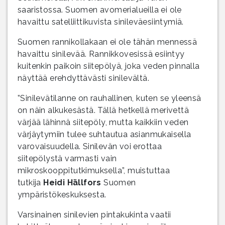
saaristossa. Suomen avomerialueilla ei ole
havaittu satelliittikuvista sinileväesiintymiä.
Suomen rannikollakaan ei ole tähän mennessä
havaittu sinilevää. Rannikkovesissä esiintyy
kuitenkin paikoin siitepölyä, joka veden pinnalla
näyttää erehdyttävästi sinilevältä.
”Sinilevätilanne on rauhallinen, kuten se yleensä
on näin alkukesästä. Tällä hetkellä merivettä
värjää lähinnä siitepöly, mutta kaikkiin veden
värjäytymiin tulee suhtautua asianmukaisella
varovaisuudella. Sinilevän voi erottaa
siitepölystä varmasti vain
mikroskooppitutkimuksella”, muistuttaa
tutkija
Heidi Hällfors
Suomen
ympäristökeskuksesta.
Varsinainen sinilevien pintakukinta vaatii