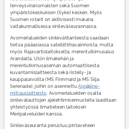
terveysviranomaisten sekä Suomen
ympäristökeskuksen (Syke) kesken. Myös
Suomen rotarit on aktiivisesti mukana
valtakunnallisessa sinileväseurannassa.
Avomerialueiden sinilevätilanteesta saadaan
tietoa pääasiassa satelliittihavainnoista, mutta
myös Rajavartiolaitokselta, merentutkimusalus
Arandalta, Utön ilmakehän ja
merentutkimusaseman automaattisesta
kuvantamislaitteesta sekä risteily- ja
kauppalaivoilta (MS Finnmaid ja MS Silja
Serenade), joihin on asennettu
Alg@line-
mittauslaitteisto
. Avomerialueiden osalta
sinilevälauttojen ajelehtimisennusteita laaditaan
yhteistyössä Ilmatieteen laitoksen
Meripalveluiden kanssa.
Sinileväseuranta perustuu pintaveteen