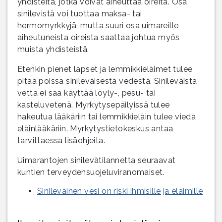
yhdisteitä, jotka voivat aiheuttaa oireita. Osa
sinilevistä voi tuottaa maksa- tai
hermomyrkkyjä, mutta suuri osa uimareille
aiheutuneista oireista saattaa johtua myös
muista yhdisteistä.
Etenkin pienet lapset ja lemmikkieläimet tulee
pitää poissa sinileväisestä vedestä. Sinileväistä
vettä ei saa käyttää löyly-, pesu- tai
kasteluvetenä. Myrkytysepäilyissä tulee
hakeutua lääkäriin tai lemmikkieläin tulee viedä
eläinlääkäriin. Myrkytystietokeskus antaa
tarvittaessa lisäohjeita.
Uimarantojen sinilevätilannetta seuraavat
kuntien terveydensuojeluviranomaiset.
Sinileväinen vesi on riski ihmisille ja eläimille