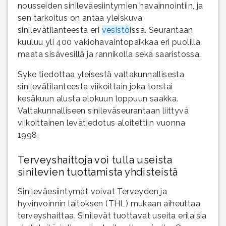
nousseiden sinileväesiintymien havainnointiin, ja
sen tarkoitus on antaa yleiskuva
sinilevätilanteesta eri
vesistö
issä. Seurantaan
kuuluu yli 400 vakiohavaintopaikkaa eri puolilla
maata sisävesillä ja rannikolla sekä saaristossa.
Syke tiedottaa yleisestä valtakunnallisesta
sinilevätilanteesta viikoittain joka torstai
kesäkuun alusta elokuun loppuun saakka.
Valtakunnalliseen sinileväseurantaan liittyvä
viikoittainen levätiedotus aloitettiin vuonna
1998.
Terveyshaittoja voi tulla useista
sinilevien tuottamista yhdisteistä
Sinileväesiintymät voivat Terveyden ja
hyvinvoinnin laitoksen (THL) mukaan aiheuttaa
terveyshaittaa. Sinilevät tuottavat useita erilaisia