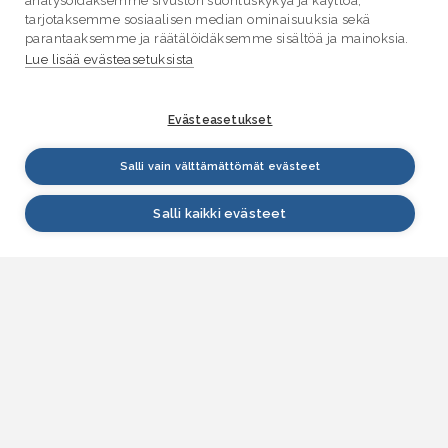
analysoidaksemme sivuston suorituskykyä ja käyttöä,
tarjotaksemme sosiaalisen median ominaisuuksia sekä
parantaaksemme ja räätälöidäksemme sisältöä ja mainoksia.
Lue lisää evästeasetuksista
Evästeasetukset
Salli vain välttämättömät evästeet
Salli kaikki evästeet
VESI.fi
Vesi.fi on vesiaiheisen tutkitun tiedon lähde, joka
palvelee sekä kansalaisia että eri alojen
asiantuntijoita. Tietosisällön sivustolle tuottavat
Suomen ympäristökeskus, Lupa- ja valvontavirasto,