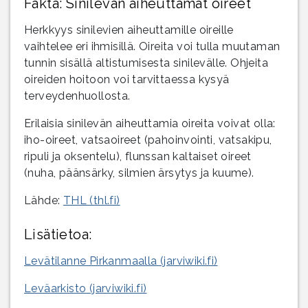
Fakta: Sinilevän aiheuttamat oireet
Herkkyys sinilevien aiheuttamille oireille
vaihtelee eri ihmisillä. Oireita voi tulla muutaman
tunnin sisällä altistumisesta sinilevälle. Ohjeita
oireiden hoitoon voi tarvittaessa kysyä
terveydenhuollosta.
Erilaisia sinilevän aiheuttamia oireita voivat olla:
iho-oireet, vatsaoireet (pahoinvointi, vatsakipu,
ripuli ja oksentelu), flunssan kaltaiset oireet
(nuha, päänsärky, silmien ärsytys ja kuume).
Lähde:
THL (thl.fi)
Lisätietoa:
Levätilanne Pirkanmaalla (jarviwiki.fi)
Leväarkisto (jarviwiki.fi)