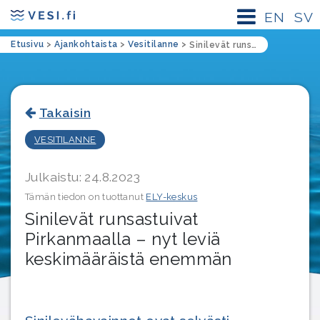
EN
SV
Etusivu
>
Ajankohtaista
>
Vesitilanne
>
Sinilevät runsastuivat Pirkanmaalla – nyt leviä keskimääräistä enemmän
Takaisin
VESITILANNE
Julkaistu: 24.8.2023
Tämän tiedon on tuottanut
ELY-keskus
Sinilevät runsastuivat
Pirkanmaalla – nyt leviä
keskimääräistä enemmän