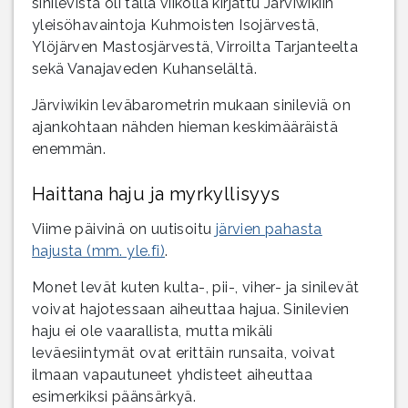
sinilevistä oli tällä viikolla kirjattu Järviwikiin
yleisöhavaintoja Kuhmoisten Isojärvestä,
Ylöjärven Mastosjärvestä, Virroilta Tarjanteelta
sekä Vanajaveden Kuhanselältä.
Järviwikin leväbarometrin mukaan sinileviä on
ajankohtaan nähden hieman keskimääräistä
enemmän.
Haittana haju ja myrkyllisyys
Viime päivinä on uutisoitu
järvien pahasta
hajusta (mm. yle.fi)
.
Monet levät kuten kulta-, pii-, viher- ja sinilevät
voivat hajotessaan aiheuttaa hajua. Sinilevien
haju ei ole vaarallista, mutta mikäli
leväesiintymät ovat erittäin runsaita, voivat
ilmaan vapautuneet yhdisteet aiheuttaa
esimerkiksi päänsärkyä.