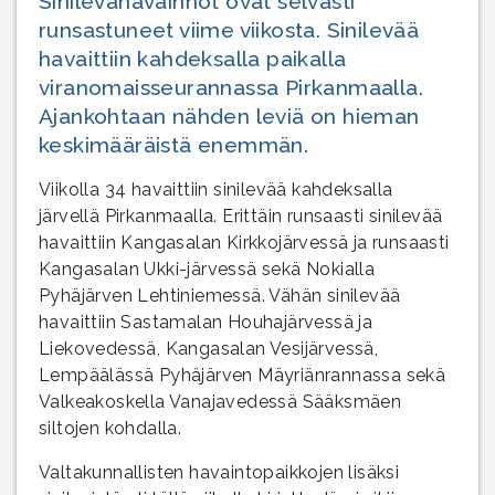
Sinilevähavainnot ovat selvästi
runsastuneet viime viikosta. Sinilevää
havaittiin kahdeksalla paikalla
viranomaisseurannassa Pirkanmaalla.
Ajankohtaan nähden leviä on hieman
keskimääräistä enemmän.
Viikolla 34 havaittiin sinilevää kahdeksalla
järvellä Pirkanmaalla. Erittäin runsaasti sinilevää
havaittiin Kangasalan Kirkkojärvessä ja runsaasti
Kangasalan Ukki-järvessä sekä Nokialla
Pyhäjärven Lehtiniemessä. Vähän sinilevää
havaittiin Sastamalan Houhajärvessä ja
Liekovedessä, Kangasalan Vesijärvessä,
Lempäälässä Pyhäjärven Mäyriänrannassa sekä
Valkeakoskella Vanajavedessä Sääksmäen
siltojen kohdalla.
Valtakunnallisten havaintopaikkojen lisäksi