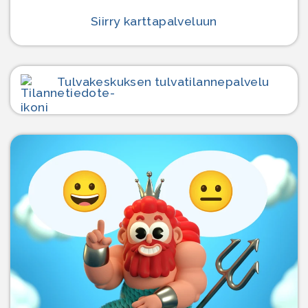
Siirry karttapalveluun
Tulvakeskuksen tulvatilanne­palvelu