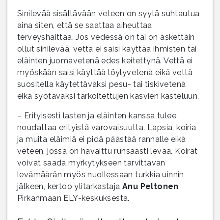
Sinilevää sisältävään veteen on syytä suhtautua
aina siten, että se saattaa aiheuttaa
terveyshaittaa. Jos vedessä on tai on äskettäin
ollut sinilevää, vettä ei saisi käyttää ihmisten tai
eläinten juomavetenä edes keitettynä. Vettä ei
myöskään saisi käyttää löylyvetenä eikä vettä
suositella käytettäväksi pesu- tai tiskivetenä
eikä syötäväksi tarkoitettujen kasvien kasteluun.
– Erityisesti lasten ja eläinten kanssa tulee
noudattaa erityistä varovaisuutta. Lapsia, koiria
ja muita eläimiä ei pidä päästää rannalle eikä
veteen, jossa on havaittu runsaasti levää. Koirat
voivat saada myrkytykseen tarvittavan
levämäärän myös nuollessaan turkkia uinnin
jälkeen, kertoo ylitarkastaja
Anu Peltonen
Pirkanmaan ELY-keskuksesta.