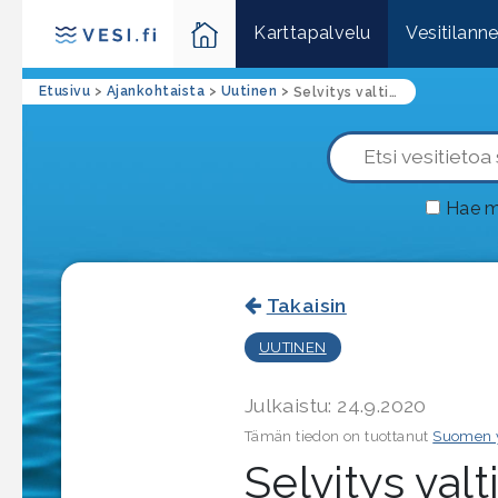
Karttapalvelu
Vesitilann
Etusivu
>
Ajankohtaista
>
Uutinen
>
Selvitys valtion vesitaloushankkeista: säännöstelypatojen kunnossapidossa ja kalankulussa eniten kehittämistarvetta
Hae m
Takaisin
UUTINEN
Julkaistu: 24.9.2020
Tämän tiedon on tuottanut
Suomen 
Selvitys valt