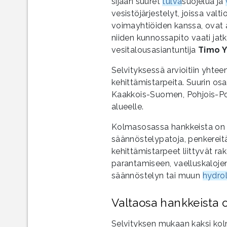
sijaan suuret
tulva
suojelua ja
vesistöjärjestelyt, joissa valt
voimayhtiöiden kanssa, ovat a
niiden kunnossapito vaati jatk
vesitalousasiantuntija
Timo Y
Selvityksessä arvioitiin yhte
kehittämistarpeita. Suurin os
Kaakkois-Suomen, Pohjois-P
alueelle.
Kolmasosassa hankkeista on k
säännöstelypatoja, penkereitä
kehittämistarpeet liittyvät r
parantamiseen, vaelluskaloje
säännöstelyn tai muun
hydro
Valtaosa hankkeista o
Selvityksen mukaan kaksi kol