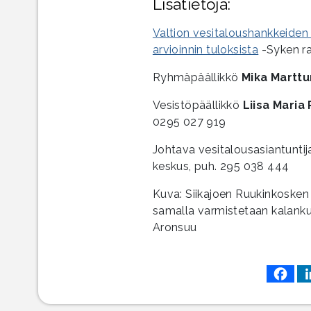
Lisätietoja:
Valtion vesitaloushankkeiden
arvioinnin tuloksista
-Syken ra
Ryhmäpäällikkö
Mika Martt
Vesistöpäällikkö
Liisa Maria
0295 027 919
Johtava vesitalousasiantunti
keskus, puh. 295 038 444
Kuva: Siikajoen Ruukinkoske
samalla varmistetaan kalanku
Aronsuu