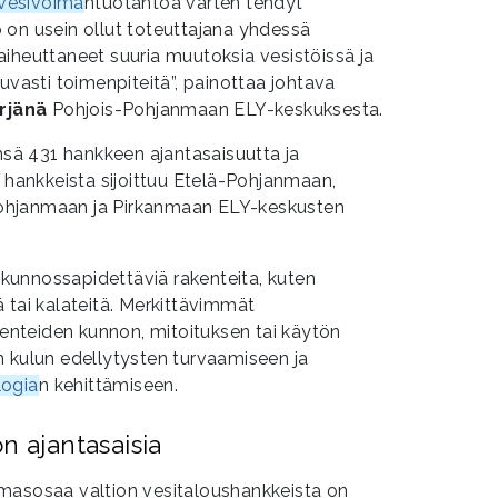
vesivoima
ntuotantoa varten tehdyt
io on usein ollut toteuttajana yhdessä
iheuttaneet suuria muutoksia vesistöissä ja
uvasti toimenpiteitä”, painottaa johtava
rjänä
Pohjois-Pohjanmaan ELY-keskuksesta.
ensä 431 hankkeen ajantasaisuutta ja
a hankkeista sijoittuu Etelä-Pohjanmaan,
ohjanmaan ja Pirkanmaan ELY-keskusten
unnossapidettäviä rakenteita, kuten
 tai kalateitä. Merkittävimmät
akenteiden kunnon, mitoituksen tai käytön
n kulun edellytysten turvaamiseen ja
logia
n kehittämiseen.
n ajantasaisia
masosaa valtion vesitaloushankkeista on