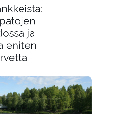
nkkeista:
patojen
ossa ja
a eniten
rvetta