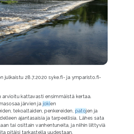
julkaistu 28.7.2020 syke.fi- ja ymparisto.fi-
 arvioitu kattavasti ensimmäistä kertaa.
masosaa järvien ja
joki
en
iden, tekoaltaiden, penkereiden,
pato
jen ja
elleen ajantasaisia ja tarpeellisia. Lähes sata
n tai osittain vanhentuneita, ja niihin liittyviä
ita pitäisi tarkastella uudestaan.