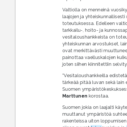
Valtiolla on menneinä vuosiky
laajojen ja yh­teiskunnallises
toteutuksessa. Edelleen valtio
tarkkailu-, hoito- ja kunnossap
vesitaloushankkeista on toteut
yhteiskunnan arvostukset, la
ovat merkittävästi muuttunee
painottaa vaelluskalojen kulku
joten siihen kiinnitettiin selv
”Vesitaloushankkeilla edistetä
tärkeää pitää luvan sekä lain
Suomen ympäristökeskuksess
Marttunen
korostaa.
Suomen jokia on laajalti käyt
muuttanut ympäristöä suhteell
rakenteissa uiton loppumisen