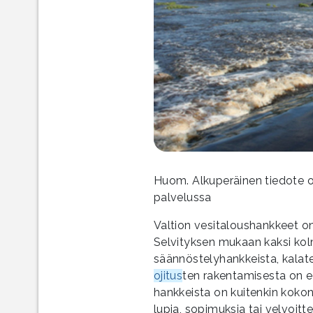
Huom. Alkuperäinen tiedote on 
palvelussa
Valtion vesitaloushankkeet on
Selvityksen mukaan kaksi kol
säännöstelyhankkeista, kalate
ojitus
ten rakentamisesta on ed
hankkeista on kuitenkin kokonaa
lupia, sopimuksia tai velvoitte