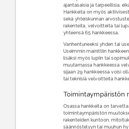
ajantasaisia ja tarpeellisia, ei
Hankkeita on myös aktiivisest
sekä yhteiskunnan arvostust
rakenteita, velvoitteita tai lu
yhteensä 65 hankkeessa.
Vanhentuneeksi yhden tai usea
Useimmin mainittiin hankkeen
lisäksi myös lupiin tai sopimuk
muutamassa hankkeessa velvoi
sijaan 29 hankkeessa voisi oll
tai teknisiä velvoitteita han
Toimintaympäristön m
Osassa hankkeita on tarvett
toimintaympäristön muutokset.
rakenteiden kuntoon, mitoituk
säännöstelyyn tai muuhun hyd