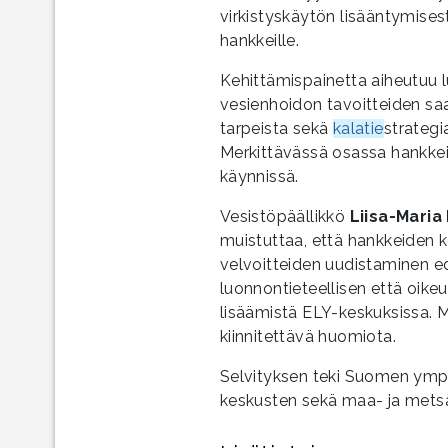
virkistyskäytön lisääntymisest
hankkeille.
Kehittämispainetta aiheutuu lu
vesienhoidon tavoitteiden sa
tarpeista sekä
kalatie
strategi
Merkittävässä osassa hankkei
käynnissä.
Vesistöpäällikkö
Liisa-Maria
muistuttaa, että hankkeiden k
velvoitteiden uudistaminen ed
luonnontieteellisen että oike
lisäämistä ELY-keskuksissa. 
kiinnitettävä huomiota.
Selvityksen teki Suomen ymp
keskusten sekä maa- ja metsä