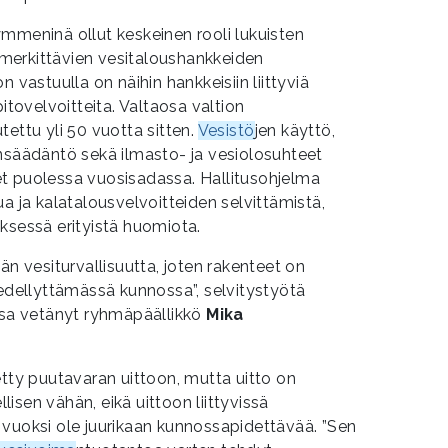
mmeninä ollut keskeinen rooli lukuisten
ti merkittävien vesitaloushankkeiden
n vastuulla on näihin hankkeisiin liittyviä
itovelvoittei­ta. Valtaosa valtion
ettu yli 50 vuotta sitten.
Vesistö
jen käyttö,
insäädäntö sekä ilmasto- ja vesiolosuhteet
t puolessa vuosisadassa. Hallitusohjelma
a ja kalatalousvelvoitteiden selvittämistä,
ityksessä erityistä huomiota.
än vesiturvallisuutta, joten rakenteet on
 edellyttämässä kunnossa”, selvitystyötä
a vetänyt ryhmäpäällikkö
Mika
etty puutavaran uittoon, mutta uitto on
isen vähän, eikä uittoon liittyvissä
 vuoksi ole juurikaan kunnossapidettävää. ”Sen