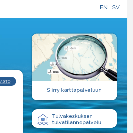
EN
SV
e
ASTO
Siirry karttapalveluun
Tulvakeskuksen
tulvatilanne­palvelu