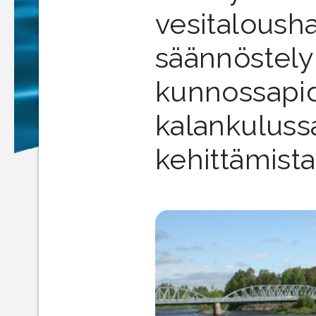
vesitalousha
säännöstely
kunnossapid
kalankuluss
kehittämista