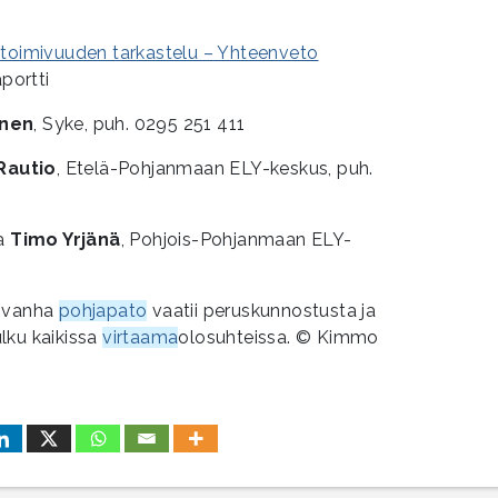
 toimivuuden tarkastelu – Yhteenveto
portti
unen
, Syke, puh. 0295 251 411
 Rautio
, Etelä-Pohjanmaan ELY-keskus, puh.
ja
Timo Yrjänä
, Pohjois-Pohjanmaan ELY-
n vanha
pohjapato
vaatii peruskunnostusta ja
lku kaikissa
virtaama
olosuhteissa. © Kimmo