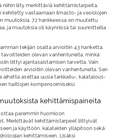
kä niihin liity merkittäviä kehittämistarpeita.
i kehitetty vastaamaan ilmasto- ja vesiolojen
en muutoksia. 72 hankkeessa on muutettu
paa, ja muutoksia oli käynnissä tai suunnitteilla
mman tekijän osalta arvioitiin 43 hanketta.
 tavoitteiden olevan vanhentuneita, minkä
siin liittyi ajantasaistamisen tarvetta. Vain
tteiden arvioitiin olevan vanhentuneita. Sen
a aihetta asettaa uusia tarkkailu-, kalatalous-
kkeen haittojen kompensoimiseksi.
uutoksista kehittämispaineita
a ottaa paremmin huomioon
 Merkittävät kehittämistarpeet liittyivät
seen ja käyttöön, kalateiden ylläpitoon sekä
rologian kehittämiseen. Lisäksi