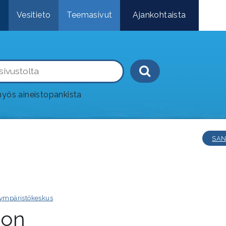
e
Vesitieto
Teemasivut
Ajankohtaista
Haku-painik
yös aineistopankista
SAN
ympäristökeskus
ion