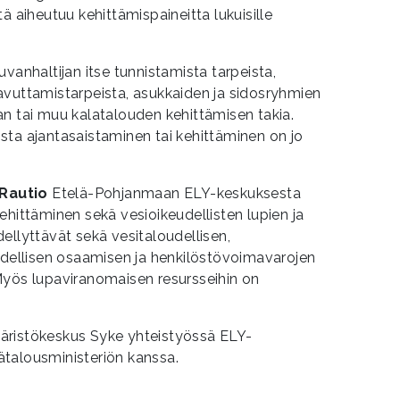
ä aiheutuu kehittämispaineitta lukuisille
vanhaltijan itse tunnistamista tarpeista,
avuttamistarpeista, asukkaiden ja sidosryhmien
an tai muu kalatalouden kehittämisen takia.
sta ajantasaistaminen tai kehittäminen on jo
 Rautio
Etelä-Pohjanmaan ELY-keskuksesta
ehittäminen sekä vesioikeudellisten lupien ja
ellyttävät sekä vesitaloudellisen,
udellisen osaamisen ja henkilöstövoimavarojen
Myös lupaviranomaisen resursseihin on
äristökeskus Syke yhteistyössä ELY-
talousministeriön kanssa.