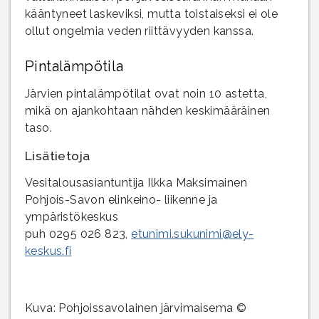
kääntyneet laskeviksi, mutta toistaiseksi ei ole
ollut ongelmia veden riittävyyden kanssa.
Pintalämpötila
Järvien pintalämpötilat ovat noin 10 astetta,
mikä on ajankohtaan nähden keskimääräinen
taso.
Lisätietoja
Vesitalousasiantuntija Ilkka Maksimainen
Pohjois-Savon elinkeino- liikenne ja
ympäristökeskus
puh 0295 026 823,
etunimi.sukunimi@ely-
keskus.fi
Kuva: Pohjoissavolainen järvimaisema ©