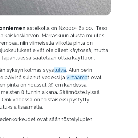
konniemen
asteikolla on N2000+ 82,00. Taso
äaikaiskeskiarvon. Marraskuun alusta muutos
vempaa, niin viimeisellä viikolla pinta on
säjuoksutukset eivät ole olleet käytössä, mutta
ti tapahtuessa saatetaan ottaa käyttöön.
än syksyn kolmas syys
tulva
. Alun perin
e päivinä sulanut vedeksi ja
virtaama
t ovat
ven pinta on noussut 35 cm kahdessa
imeisten 8 tunnin aikana. Säännöstellyissä
 Onkivedessä on toistaiseksi pystytty
utuksia lisäämällä.
edenkorkeudet ovat säännöstelylupien