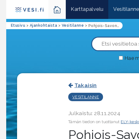
Karttapalvelu
Vesitilann
Etusivu
>
Ajankohtaista
>
Vesitilanne
>
Pohjois-Savon vesitilannekatsaus 28.11.2024
Hae m
Takaisin
VESITILANNE
Julkaistu: 28.11.2024
Tämän tiedon on tuottanut
ELY-kesk
Pohjois-Sav