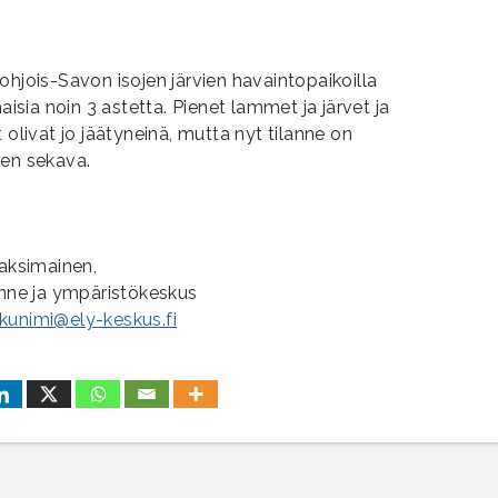
a
ohjois-Savon isojen järvien havaintopaikoilla
ia noin 3 astetta. Pienet lammet ja järvet ja
 olivat jo jäätyneinä, mutta nyt tilanne on
sen sekava.
Maksimainen,
enne ja ympäristökeskus
ukunimi@ely-keskus.fi