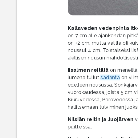
Kallaveden vedenpinta It
on 7 cm alle ajankohdan pitk
on +2 cm, mutta välillä oli kui
noussut 4 cm. Toistaiseksi li
äkillisen nousun mahdollises
Iisalmen reitillä
on meneillä
lumena tullut
sadanta
on viim
edelleen nousussa. Sonkajär
vuorokaudessa, joista 5 cm vi
Kiuruvedessä, Porovedessä ja
hallitsemaan tulviminen juoks
Nilsiän reitin ja Juojärven
v
puitteissa.