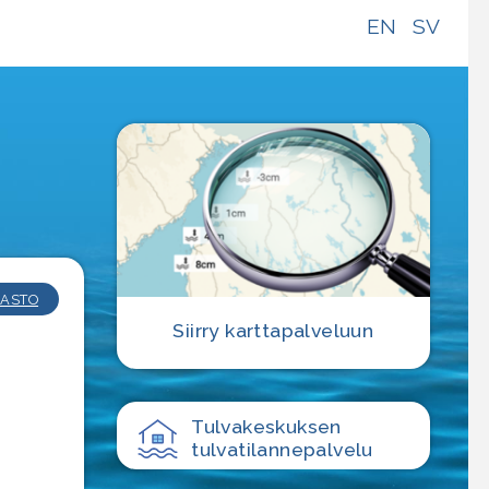
EN
SV
e
ASTO
Siirry karttapalveluun
Tulvakeskuksen
tulvatilanne­palvelu