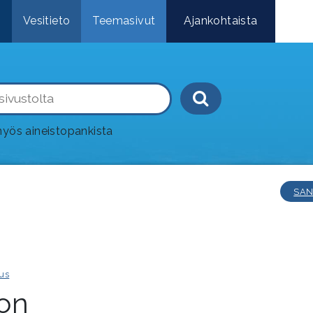
e
Vesitieto
Teemasivut
Ajankohtaista
Haku-painik
yös aineistopankista
SAN
us
on