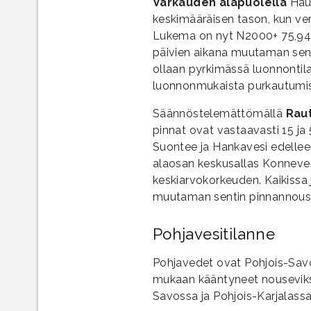
Varkauden alapuolella
Hauk
keskimääräisen tason, kun ver
Lukema on nyt N2000+ 75,94. 
päivien aikana muutaman sent
ollaan pyrkimässä luonnontila
luonnonmukaista purkautum
Säännöstelemättömällä
Raut
pinnat ovat vastaavasti 15 ja
Suontee ja Hankavesi edelleen
alaosan keskusallas Konneves
keskiarvokorkeuden. Kaikissa 
muutaman sentin pinnannous
Pohjavesitilanne
Pohjavedet ovat Pohjois-Sav
mukaan kääntyneet nouseviksi
Savossa ja Pohjois-Karjalass