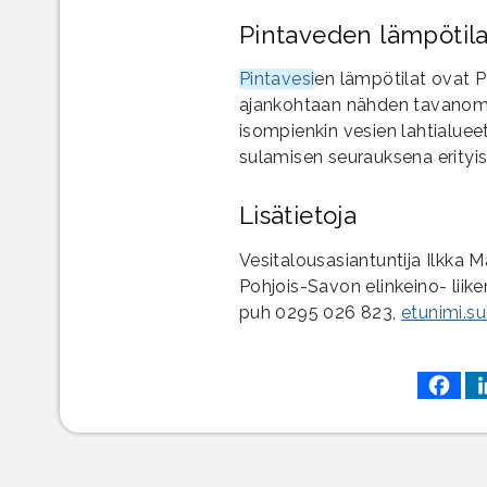
Pintaveden lämpötil
Pintavesi
en lämpötilat ovat P
ajankohtaan nähden tavanomais
isompienkin vesien lahtialueet
sulamisen seurauksena erityi
Lisätietoja
Vesitalousasiantuntija Ilkka 
Pohjois-Savon elinkeino- liik
puh 0295 026 823,
etunimi.s