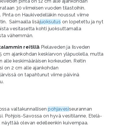
iveden pinta on 12 cm alle ajankohdan
rataan 30 viimeisen vuoden tilastoihin.
Pinta on Haukivedelläkin noussut viime
in. Saimaalla lisä
juoksutus
on lopetettu ja nyt
ista vesitasetta kohti juoksuttamalla
ista vähemmän.
alammin reitillä
Pielaveden ja Iisveden
 5 cm ajankohdan keskiarvon yläpuolella, mutta
 alle keskimääräisen korkeuden. Reitin
i on 2 cm alle ajankohdan
järvissä on tapahtunut viime päivinä
u.
ossa valtakunnallisen
pohjavesi
seurannan
. Pohjois-Savossa on hyvä vesitilanne, Etelä-
a näyttää olevan edelleenkin kuivempaa.