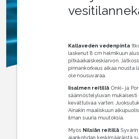
vesitilannek
Kallaveden vedenpinta
Itk
laskenut 8 cm helmikuun alus
pitkäaikaiskeskiarvon. Jatkoss
pinnankorkeus alkaa nousta lä
ole nousuvaraa.
Iisalmen reitillä
Onki- ja Po
säännöstelyluvan mukaisesti e
kevättulvaa varten. Juoksut
Ainakin maaliskuun alkupuolisk
ilman suuria muutoksia.
Myös
Nilsiän reitillä
Syvärin
ajankohdan keskimääräistä s