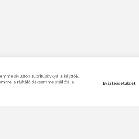
mme sivuston suorituskykyä ja käyttöä,
emme ja räätälöidäksemme sisältöä ja
Evästeasetukset
ASIAKASPALVELU
E