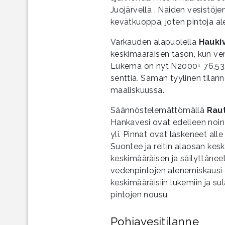
Juojärvellä . Näiden vesistöj
kevätkuoppa, joten pintoja a
Varkauden alapuolella
Hauki
keskimääräisen tason, kun ver
Lukema on nyt N2000+ 76,53. 
senttiä. Saman tyylinen tilan
maaliskuussa.
Säännöstelemättömällä
Raut
Hankavesi ovat edelleen noi
yli. Pinnat ovat laskeneet al
Suontee ja reitin alaosan kes
keskimääräisen ja säilyttäne
vedenpintojen alenemiskausi 
keskimääräisiin lukemiin ja 
pintojen nousu.
Pohjavesitilanne