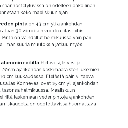
en säännöstelyluvissa on edelleen pakollinen
lennetaan koko maaliskuun ajan.
veden pinta
on 43 cm yli ajankohdan
rataan 30 viimeisen vuoden tilastoihin.
Pinta on vaihdellut helmikuussa vain pari
ne ilman suuria muutoksia jatkuu myös
alammin reitillä
Pielavesi, Iisvesi ja
n 20cm ajankohdan keskimääräisten lukemien
le 10 cm kuukaudessa. Etelästä päin virtaava
kusallas Konnevesi ovat 15 cm yli ajankohdan
et tasonsa helmikuussa. Maaliskuun
ei riitä laskemaan vedenpintoja ajankohdan
sulamiskaudella on odotettavissa huomattava