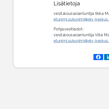
Lisätietoja
vesitalousasiantuntija Ilkka 
etunimi.sukunimi@ely-keskus.
Pohjavesitiedot:
vesitalousasiantuntija Ville 
etunimi.sukunimi@ely-keskus.