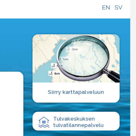
EN
SV
e
Siirry karttapalveluun
Tulvakeskuksen
tulvatilanne­palvelu