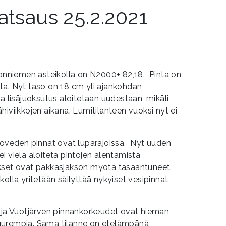
atsaus 25.2.2021
onniemen asteikolla on N2000+ 82,18. Pinta on
ta. Nyt taso on 18 cm yli ajankohdan
a lisäjuoksutus aloitetaan uudestaan, mikäli
hiviikkojen aikana. Lumitilanteen vuoksi nyt ei
roveden pinnat ovat luparajoissa. Nyt uuden
i vielä aloiteta pintojen alentamista
ukset ovat pakkasjakson myötä tasaantuneet.
olla yritetään säilyttää nykyiset vesipinnat
 ja Vuotjärven pinnankorkeudet ovat hieman
uurempia. Sama tilanne on etelämpänä