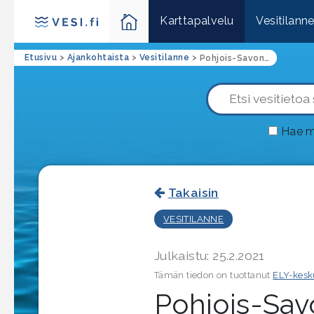
Karttapalvelu
Vesitilann
Etusivu
>
Ajankohtaista
>
Vesitilanne
>
Pohjois-Savon vesitilannekatsaus 25.2.2021
Hae m
Takaisin
VESITILANNE
Julkaistu: 25.2.2021
Tämän tiedon on tuottanut
ELY-kesk
Pohjois-Sav