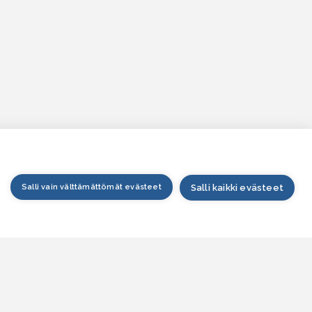
Salli vain välttämättömät evästeet
Salli kaikki evästeet
tusivu