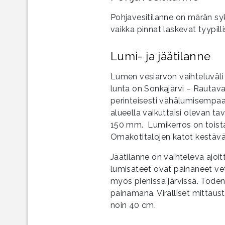
Pohjavesitilanne on märän sy
vaikka pinnat laskevat tyypilli
Lumi- ja jäätilanne
Lumen vesiarvon vaihteluväl
lunta on Sonkajärvi – Rautav
perinteisesti vähälumisempaa,
alueella vaikuttaisi olevan ta
150 mm. Lumikerros on toist
Omakotitalojen katot kestäv
Jäätilanne on vaihteleva ajoit
lumisateet ovat painaneet vet
myös pienissä järvissä. Tode
painamana. Viralliset mittau
noin 40 cm.