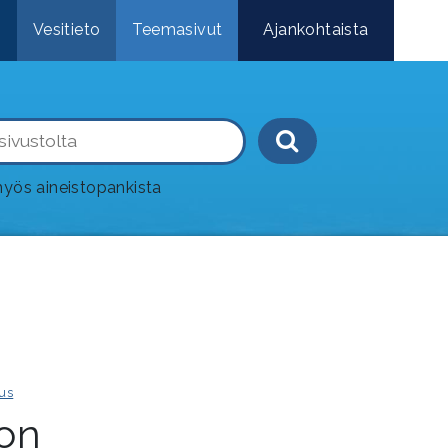
e
Vesitieto
Teemasivut
Ajankohtaista
Haku-painik
yös aineistopankista
us
on