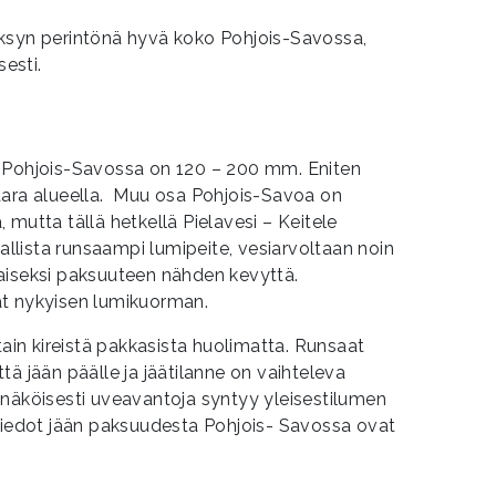
ksyn perintönä hyvä koko Pohjois-Savossa,
sesti.
i Pohjois-Savossa on 120 – 200 mm. Eniten
aara alueella. Muu osa Pohjois-Savoa on
 mutta tällä hetkellä Pielavesi – Keitele
vallista runsaampi lumipeite, vesiarvoltaan noin
aiseksi paksuuteen nähden kevyttä.
ät nykyisen lumikuorman.
tain kireistä pakkasista huolimatta. Runsaat
tä jään päälle ja jäätilanne on vaihteleva
nnäköisesti uveavantoja syntyy yleisestilumen
stiedot jään paksuudesta Pohjois- Savossa ovat