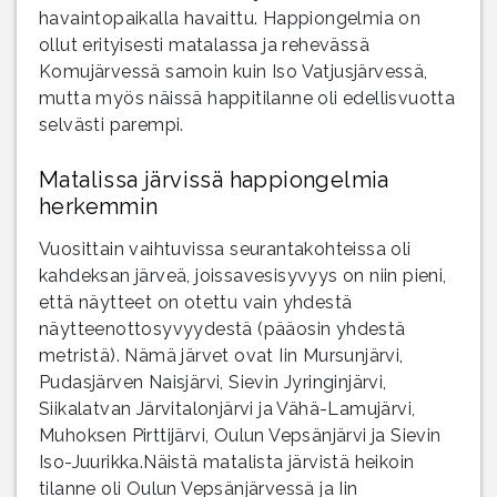
havaintopaikalla havaittu. Happiongelmia on
ollut erityisesti matalassa ja rehevässä
Komujärvessä samoin kuin Iso Vatjusjärvessä,
mutta myös näissä happitilanne oli edellisvuotta
selvästi parempi.
Matalissa järvissä happiongelmia
herkemmin
Vuosittain vaihtuvissa seurantakohteissa oli
kahdeksan järveä, joissavesisyvyys on niin pieni,
että näytteet on otettu vain yhdestä
näytteenottosyvyydestä (pääosin yhdestä
metristä). Nämä järvet ovat Iin Mursunjärvi,
Pudasjärven Naisjärvi, Sievin Jyringinjärvi,
Siikalatvan Järvitalonjärvi ja Vähä-Lamujärvi,
Muhoksen Pirttijärvi, Oulun Vepsänjärvi ja Sievin
Iso-Juurikka.Näistä matalista järvistä heikoin
tilanne oli Oulun Vepsänjärvessä ja Iin