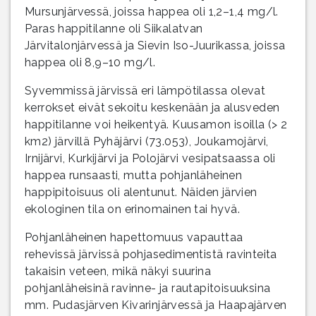
Mursunjärvessä, joissa happea oli 1,2–1,4 mg/l.
Paras happitilanne oli Siikalatvan
Järvitalonjärvessä ja Sievin Iso-Juurikassa, joissa
happea oli 8,9–10 mg/l.
Syvemmissä järvissä eri lämpötilassa olevat
kerrokset eivät sekoitu keskenään ja alusveden
happitilanne voi heikentyä. Kuusamon isoilla (> 2
km2) järvillä Pyhäjärvi (73.053), Joukamojärvi,
Irnijärvi, Kurkijärvi ja Polojärvi vesipatsaassa oli
happea runsaasti, mutta pohjanläheinen
happipitoisuus oli alentunut. Näiden järvien
ekologinen tila on erinomainen tai hyvä.
Pohjanläheinen hapettomuus vapauttaa
rehevissä järvissä pohjasedimentistä ravinteita
takaisin veteen, mikä näkyi suurina
pohjanläheisinä ravinne- ja rautapitoisuuksina
mm. Pudasjärven Kivarinjärvessä ja Haapajärven