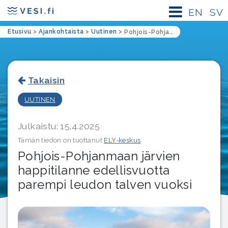
EN
SV
Etusivu
>
Ajankohtaista
>
Uutinen
>
Pohjois-Pohjanmaan järvien happitilanne edellisvuotta parempi leudon talven vuoksi
Takaisin
UUTINEN
Julkaistu: 15.4.2025
Tämän tiedon on tuottanut
ELY-keskus
Pohjois-Pohjanmaan järvien
happitilanne edellisvuotta
parempi leudon talven vuoksi