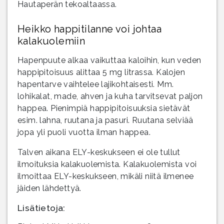
Hautaperän tekoaltaassa.
Heikko happitilanne voi johtaa
kalakuolemiin
Hapenpuute alkaa vaikuttaa kaloihin, kun veden
happipitoisuus alittaa 5 mg litrassa. Kalojen
hapentarve vaihtelee lajikohtaisesti. Mm.
lohikalat, made, ahven ja kuha tarvitsevat paljon
happea. Pienimpiä happipitoisuuksia sietävät
esim. lahna, ruutana ja pasuri. Ruutana selviää
jopa yli puoli vuotta ilman happea.
Talven aikana ELY-keskukseen ei ole tullut
ilmoituksia kalakuolemista. Kalakuolemista voi
ilmoittaa ELY-keskukseen, mikäli niitä ilmenee
jäiden lähdettyä.
Lisätietoja: