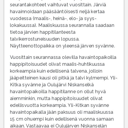
seurantakohteet vaihtuvat vuosittain. Järviä
havainnoidaan pääsääntöisesti neljä kertaa
vuodessa (maalis-, heinä-, elo- ja syys-
lokakuussa). Maaliskuussa seurannalla saadaan
tietoa järvien happitilanteesta
talvikerrostuneisuuden lopussa.
Näytteenottopaikka on yleensä järven syvänne.
Vuosittain seurannassa olevilla havaintopaikoilla
happipitoisuudet olivat maalis-huhtikuussa
korkeampia kuin edellisenä talvena, jolloin
jääpeitteinen kausi oli pitkä ja talvi kylmempi. Yli-
Kitka syvänne ja Oulujärvi Niskanselkä
havaintopaikoilla happitilanne on ollut hyvä
aiemminkin, mutta happipitoisuudet olivat
edellisvuotta korkeampia. Yli-Kitkan syvänne
havaintopaikalla jään paksuus oli maaliskuussa
15 cm ohuempi kuin edellisenä vuonna samaan
aikaan. Vastaavaa ei Oulujärven Niskanselän