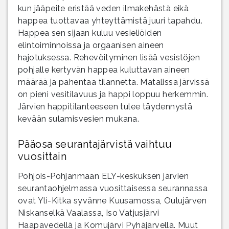
kun jääpeite eristää veden ilmakehästä eikä
happea tuottavaa yhteyttämistä juuri tapahdu.
Happea sen sijaan kuluu vesieliöiden
elintoiminnoissa ja orgaanisen aineen
hajotuksessa. Rehevöityminen lisää vesistöjen
pohjalle kertyvän happea kuluttavan aineen
määrää ja pahentaa tilannetta. Matalissa järvissä
on pieni vesitilavuus ja happi loppuu herkemmin.
Järvien happitilanteeseen tulee täydennystä
kevään sulamisvesien mukana.
Pääosa seurantajärvistä vaihtuu
vuosittain
Pohjois-Pohjanmaan ELY-keskuksen järvien
seurantaohjelmassa vuosittaisessa seurannassa
ovat Yli-Kitka syvänne Kuusamossa, Oulujärven
Niskanselkä Vaalassa, Iso Vatjusjärvi
Haapavedellä ja Komujärvi Pyhäjärvellä. Muut