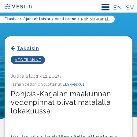
EN
SV
Etusivu
>
Ajankohtaista
>
Vesitilanne
>
Pohjois-Karjalan maakunnan vedenpinnat olivat matalalla lokakuussa
Takaisin
VESITILANNE
Julkaistu: 17.11.2025
Tämän tiedon on tuottanut
ELY-keskus
Pohjois-Karjalan maakunnan
vedenpinnat olivat matalalla
lokakuussa