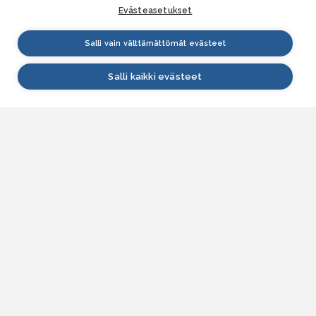
Evästeasetukset
Salli vain välttämättömät evästeet
Salli kaikki evästeet
VESI.fi
Vesi.fi on vesiaiheisen tutkitun tiedon lähde, joka
palvelee sekä kansalaisia että eri alojen
asiantuntijoita. Tietosisällön sivustolle tuottavat
Suomen ympäristökeskus, Lupa- ja valvontavirasto,
Elinvoimakeskukset, Ilmatieteen laitos ja Tulvakeskus
yhteistyössä vesialan asiantuntijaorganisaatioiden
kanssa.
ASIAKASPALVELU