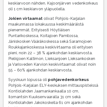
keskiarvoon nähden. Kajoonjärven vedenkorkeus
oli 1 cm keskiarvon yläpuolella.
Jokien virtaamat
olivat Pohjois-Karjalan
maakunnassa lokakuussa keskimääräistä
pienemmät. Erityisesti Höytiäisen
Puntarikoskessa, Koitajoen Pamilossa,
Jäniskosken Vääräkoskessa sekä Saramojoen
Roukkajankoskessa keskivirtaama oli erityisen
pieni, noin 22 – 38 % ajankohdan keskiarvosta.
Pielisjoen Kaltimon, Lieksanjoen Lieksankosken
ja Varisveden Karvion keskivirtaamat olivat noin
55 – 60% ajankohdan keskiarvosta.
Syyskuun lopussa oli
pohjavedenkorkeus
Pohjois-Karjalan ELY-keskuksen mittauspisteissä
Kontiolahden Jaamankankaalla 10 cm,
Ilomantsin Kuuksenvaaralla 31 cm sekä
Kontiolahden Jakokoskella 61 cm ajankohdan