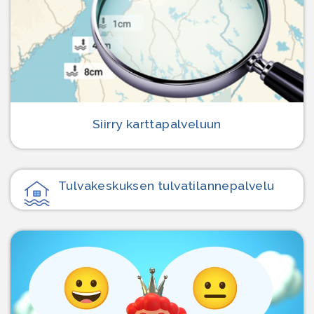
Siirry karttapalveluun
Tulvakeskuksen tulvatilanne­palvelu