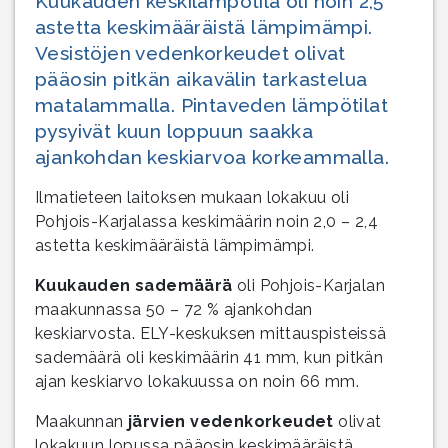
Kuukauden keskilämpötila oli noin 2,5
astetta keskimääräistä lämpimämpi.
Vesistöjen vedenkorkeudet olivat
pääosin pitkän aikavälin tarkastelua
matalammalla. Pintaveden lämpötilat
pysyivät kuun loppuun saakka
ajankohdan keskiarvoa korkeammalla.
Ilmatieteen laitoksen mukaan lokakuu oli
Pohjois-Karjalassa keskimäärin noin 2,0 – 2,4
astetta keskimääräistä lämpimämpi.
Kuukauden sademäärä
oli Pohjois-Karjalan
maakunnassa 50 – 72 % ajankohdan
keskiarvosta. ELY-keskuksen mittauspisteissä
sademäärä oli keskimäärin 41 mm, kun pitkän
ajan keskiarvo lokakuussa on noin 66 mm.
Maakunnan
järvien vedenkorkeudet
olivat
lokakuun lopussa pääosin keskimääräistä