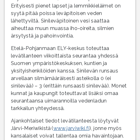
Erityisesti pienet lapset ja lemmikkieläimet on
syytä pitää poissa leväpitoisen veden
lähettyviltä. Sinileväpitoinen vesi saattaa
aiheuttaa muun muassa iho-oireita, silmien
ärsytystä ja pahoinvointia.
Etelä-Pohjanmaan ELY-keskus toteuttaa
levätilanteen viikoittaista seurantaa yhdessä
Suomen ympäristökeskuksen, kuntien ja
yksityishenkilöiden kanssa. Sinilevän runsaus
arvellaan silmämääräisesti asteikolla 0 (ei
sinilevää) – 3 (erittäin runsaasti sinilevää). Monet
kunnat ja kaupungit toteuttavat lisäksi omaa
seurantaansa uimarannoilla vedenladun
tarkkailun yhteydessä.
Ajankohtaiset tiedot levätilanteesta löytyvät
Järvi-Meriwikistä (
www.jarviwiki.fi
), jonne myös
kansalaiset voivat tallentaa omia havaintojaan.