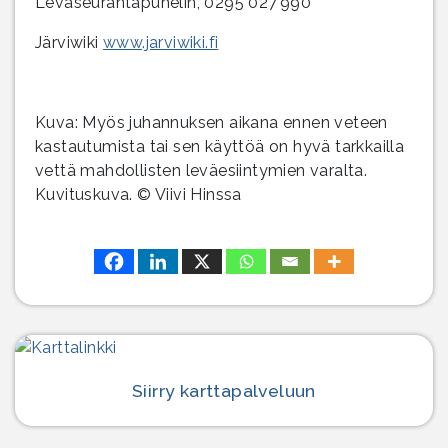
Leväseurantapuhelin, 0295 027 990
Järviwiki
www.jarviwiki.fi
Kuva: Myös juhannuksen aikana ennen veteen
kastautumista tai sen käyttöä on hyvä tarkkailla
vettä mahdollisten leväesiintymien varalta.
Kuvituskuva. © Viivi Hinssa
Siirry karttapalveluun