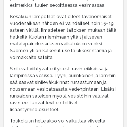
esimerkiksi tuulen sekoittaessa vesimassaa.
Kesäkuun lämpötilat ovat olleet tavanomaiset
vuodenaikaan nähden eli vaihdelleet noin 15–19
asteen välillä. Ilmatieteen laitoksen mukaan tällä
hetkellä Kuolan niemimaan yllä sijaitsevan
matalapainekeskuksen vaikutuksen vuoksi
Suomen yli on kulkenut useita ukkosrintamia ja
voimakkaita sateita.
Sinilevät viihtyvät erityisesti ravinteikkaissa ja
lämpimissä vesissä. Tyyni, aurinkoinen ja lämmin
sää saavat sinileväkukinnat runsastumaan ja
nousemaan vesipatsaasta vedenpintaan. Lisäksi
runsaiden sateiden myötä vesistöihin valuvat
ravinteet luovat leville otolliset
lisääntymisolosuhteet.
Toukokuun hellejakso voi vaikuttaa viiveellä