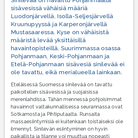
sisävesissä vähäisiä määriä
Luodonjärvellä, Isolla-Seljesjärvellä
Kruunupyyssä ja Karperonjärvellä
Mustasaaressa. Kyse on vähäisistä
määristä levää yksittäisillä
havaintopisteillä. Suurimmassa osassa
Pohjanmaan, Keski-Pohjanmaan ja
Etelä-Pohjanmaan sisävesiä sinilevää ei
ole tavattu, eikä merialueella lainkaan.
Eteläisessä Suomessa sinilevää on tavattu
paikoitellen sisävesissä ja suojaisissa
merenlahdissa. Tähän mennessä pohjoisimmat
havainnot valtakunnallisessa seurannassa ovat
Sotkamosta ja Pihtiputaalta. Runsaita
massaesiintymisiä ei kuitenkaan toistaiseksi ole
ilmennyt. Sinilevän esiintyminen on hyvin
paikallista ja tilanne voi muuttua nopeasti,