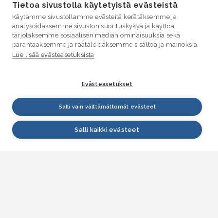
Tietoa sivustolla käytetyistä evästeistä
Käytämme sivustollamme evästeitä kerätäksemme ja
analysoidaksemme sivuston suorituskykyä ja käyttöä,
tarjotaksemme sosiaalisen median ominaisuuksia sekä
parantaaksemme ja räätälöidäksemme sisältöä ja mainoksia.
Lue lisää evästeasetuksista
Evästeasetukset
Salli vain välttämättömät evästeet
Salli kaikki evästeet
VESI.fi
Vesi.fi on vesiaiheisen tutkitun tiedon lähde, joka
palvelee sekä kansalaisia että eri alojen