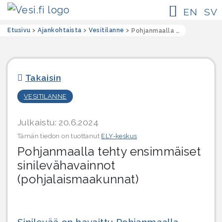
EN
SV
Etusivu
>
Ajankohtaista
>
Vesitilanne
>
Pohjanmaalla tehty ensimmäiset sinilevähavainnot (pohjalaismaakunnat)
Takaisin
VESITILANNE
Julkaistu: 20.6.2024
Tämän tiedon on tuottanut
ELY-keskus
Pohjanmaalla tehty ensimmäiset
sinilevähavainnot
(pohjalaismaakunnat)
Sinilevää on havaittu Pohjanmaalla