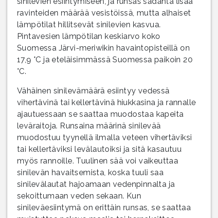
sinilevien esiintymiseen, ja runsas sadanta lisää
ravinteiden määrää vesistöissä, mutta alhaiset
lämpötilat hillitsevät sinilevien kasvua.
Pintavesien lämpötilan keskiarvo koko
Suomessa Järvi-meriwikin havaintopisteillä on
17,9 °C ja eteläisimmässä Suomessa paikoin 20
°C.
Vähäinen sinilevämäärä esiintyy vedessä
vihertävinä tai kellertävinä hiukkasina ja rannalle
ajautuessaan se saattaa muodostaa kapeita
leväraitoja. Runsaina määrinä sinilevää
muodostuu tyynellä ilmalla veteen vihertäviksi
tai kellertäviksi levälautoiksi ja sitä kasautuu
myös rannoille. Tuulinen sää voi vaikeuttaa
sinilevän havaitsemista, koska tuuli saa
sinilevälautat hajoamaan vedenpinnalta ja
sekoittumaan veden sekaan. Kun
sinileväesiintymä on erittäin runsas, se saattaa