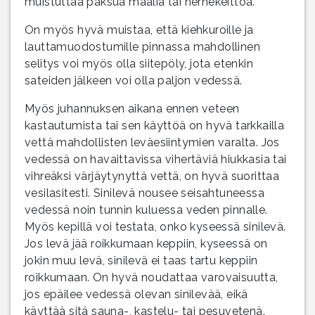
muistuttaa paksua maalia tai hernekeittoa.
On myös hyvä muistaa, että kiehkuroille ja
lauttamuodostumille pinnassa mahdollinen
selitys voi myös olla siitepöly, jota etenkin
sateiden jälkeen voi olla paljon vedessä.
Myös juhannuksen aikana ennen veteen
kastautumista tai sen käyttöä on hyvä tarkkailla
vettä mahdollisten leväesiintymien varalta. Jos
vedessä on havaittavissa vihertäviä hiukkasia tai
vihreäksi värjäytynyttä vettä, on hyvä suorittaa
vesilasitesti. Sinilevä nousee seisahtuneessa
vedessä noin tunnin kuluessa veden pinnalle.
Myös kepillä voi testata, onko kyseessä sinilevä.
Jos levä jää roikkumaan keppiin, kyseessä on
jokin muu levä, sinilevä ei taas tartu keppiin
roikkumaan. On hyvä noudattaa varovaisuutta,
jos epäilee vedessä olevan sinilevää, eikä
käyttää sitä sauna-, kastelu- tai pesuvetenä.