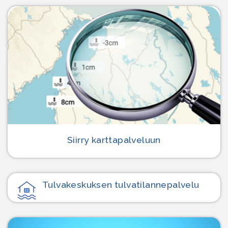
Siirry karttapalveluun
Tulvakeskuksen tulvatilanne­palvelu