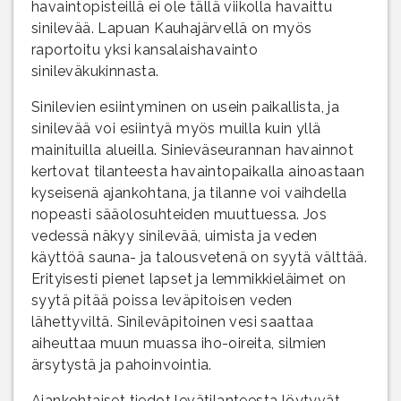
havaintopisteillä ei ole tällä viikolla havaittu
sinilevää. Lapuan Kauhajärvellä on myös
raportoitu yksi kansalaishavainto
sinileväkukinnasta.
Sinilevien esiintyminen on usein paikallista, ja
sinilevää voi esiintyä myös muilla kuin yllä
mainituilla alueilla. Sinieväseurannan havainnot
kertovat tilanteesta havaintopaikalla ainoastaan
kyseisenä ajankohtana, ja tilanne voi vaihdella
nopeasti sääolosuhteiden muuttuessa. Jos
vedessä näkyy sinilevää, uimista ja veden
käyttöä sauna- ja talousvetenä on syytä välttää.
Erityisesti pienet lapset ja lemmikkieläimet on
syytä pitää poissa leväpitoisen veden
lähettyviltä. Sinileväpitoinen vesi saattaa
aiheuttaa muun muassa iho-oireita, silmien
ärsytystä ja pahoinvointia.
Ajankohtaiset tiedot levätilanteesta löytyvät