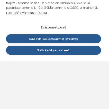
tarjotaksemme sosiaalisen median ominaisuuksia sekä
parantaaksemme ja räätälöidäksemme sisältöä ja mainoksia.
Lue lisää evästeasetuksista
Evästeasetukset
Salli vain välttämättömät evästeet
Salli kaikki evästeet
VESI.fi
Vesi.fi on vesiaiheisen tutkitun tiedon lähde, joka
palvelee sekä kansalaisia että eri alojen
asiantuntijoita. Tietosisällön sivustolle tuottavat
Suomen ympäristökeskus, Lupa- ja valvontavirasto,