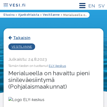
EN
SV
Etusivu
>
Ajankohtaista
>
Vesitilanne
>
Merialueella on havaittu pieni sinileväesiintymä (Pohjalaismaakunnat)
Takaisin
VESITILANNE
Julkaistu: 24.8.2023
Tämän tiedon on tuottanut
ELY-keskus
Merialueella on havaittu pieni
sinileväesiintymä
(Pohjalaismaakunnat)