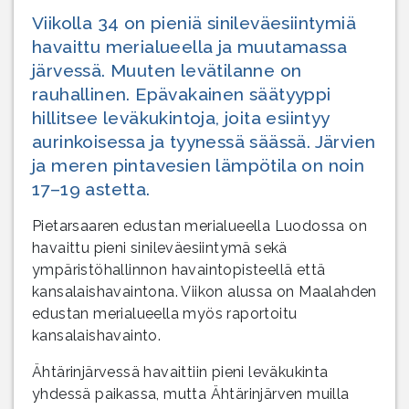
Viikolla 34 on pieniä sinileväesiintymiä
havaittu merialueella ja muutamassa
järvessä. Muuten levätilanne on
rauhallinen. Epävakainen säätyyppi
hillitsee leväkukintoja, joita esiintyy
aurinkoisessa ja tyynessä säässä. Järvien
ja meren pintavesien lämpötila on noin
17–19 astetta.
Pietarsaaren edustan merialueella Luodossa on
havaittu pieni sinileväesiintymä sekä
ympäristöhallinnon havaintopisteellä että
kansalaishavaintona. Viikon alussa on Maalahden
edustan merialueella myös raportoitu
kansalaishavainto.
Ähtärinjärvessä havaittiin pieni leväkukinta
yhdessä paikassa, mutta Ähtärinjärven muilla