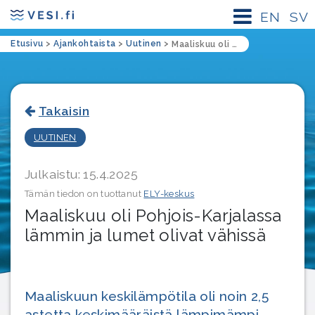
EN
SV
Etusivu
>
Ajankohtaista
>
Uutinen
>
Maaliskuu oli Pohjois-Karjalassa lämmin ja lumet olivat vähissä
Takaisin
UUTINEN
Julkaistu: 15.4.2025
Tämän tiedon on tuottanut
ELY-keskus
Maaliskuu oli Pohjois-Karjalassa
lämmin ja lumet olivat vähissä
Maaliskuun keskilämpötila oli noin 2,5
astetta keskimääräistä lämpimämpi.