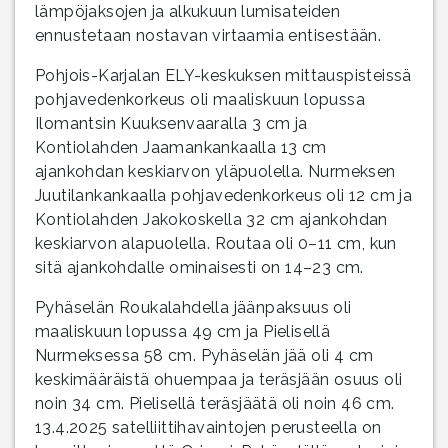
lämpöjaksojen ja alkukuun lumisateiden
ennustetaan nostavan virtaamia entisestään.
Pohjois-Karjalan ELY-keskuksen mittauspisteissä
pohjavedenkorkeus oli maaliskuun lopussa
Ilomantsin Kuuksenvaaralla 3 cm ja
Kontiolahden Jaamankankaalla 13 cm
ajankohdan keskiarvon yläpuolella. Nurmeksen
Juutilankankaalla pohjavedenkorkeus oli 12 cm ja
Kontiolahden Jakokoskella 32 cm ajankohdan
keskiarvon alapuolella. Routaa oli 0–11 cm, kun
sitä ajankohdalle ominaisesti on 14–23 cm.
Pyhäselän Roukalahdella jäänpaksuus oli
maaliskuun lopussa 49 cm ja Pielisellä
Nurmeksessa 58 cm. Pyhäselän jää oli 4 cm
keskimääräistä ohuempaa ja teräsjään osuus oli
noin 34 cm. Pielisellä teräsjäätä oli noin 46 cm.
13.4.2025 satelliittihavaintojen perusteella on