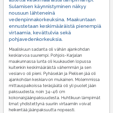
Sulamisen käynnistyminen näkyy
nousuun lähteneinä
vedenpinnakorkeuksina. Maakuntaan
ennustetaan keskimääräistä pienempiä
virtaamia, kevättulvia sekä
pohjavedenkorkeuksia.
Maaliskuun sadanta oli vähän ajankohdan
keskiarvoa suurempi. Pohjois-Karjalan
maakunnassa lunta oli kuukauden lopussa
kuitenkin keskimääräistä vähemmän ja sen
vesiarvo oli pieni. Pyhäselän ja Pielisen jää oli
ajankohdan keskiarvon mukainen. Molemmissa
mittauspaikoissa teräsjäätä oli yli puolet jään
paksuudesta, noin 34–46 cm
kokonaisjäänpaksuudesta. Huhtikuun lämpimät
ilmat yhdistettynä suuriin virtaamiin voivat
heikentää jäänpaksuutta nopeasti.