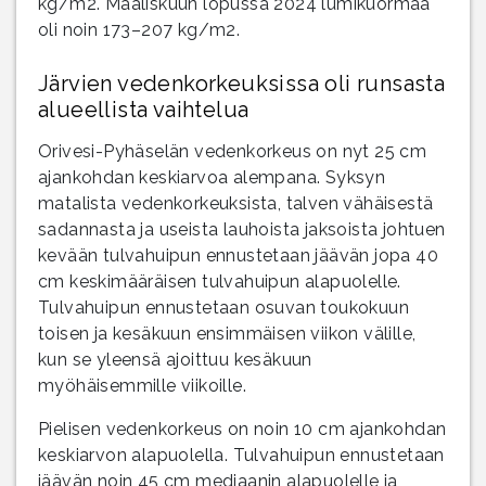
kg/m2. Maaliskuun lopussa 2024 lumikuormaa
oli noin 173–207 kg/m2.
Järvien vedenkorkeuksissa oli runsasta
alueellista vaihtelua
Orivesi-Pyhäselän vedenkorkeus on nyt 25 cm
ajankohdan keskiarvoa alempana. Syksyn
matalista vedenkorkeuksista, talven vähäisestä
sadannasta ja useista lauhoista jaksoista johtuen
kevään tulvahuipun ennustetaan jäävän jopa 40
cm keskimääräisen tulvahuipun alapuolelle.
Tulvahuipun ennustetaan osuvan toukokuun
toisen ja kesäkuun ensimmäisen viikon välille,
kun se yleensä ajoittuu kesäkuun
myöhäisemmille viikoille.
Pielisen vedenkorkeus on noin 10 cm ajankohdan
keskiarvon alapuolella. Tulvahuipun ennustetaan
jäävän noin 45 cm mediaanin alapuolelle ja