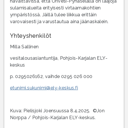
havaittavissa, että Orivesi-Pyhäselällä on laajoja
sulamisalueita erityisesti virtaamakohtien
ympäristössä. Jäillä tulee liikkua erittäin
varovaisesti ja varustautua aina jäänaskalein.
Yhteyshenkilöt
Milla Sallinen
vesitalousasiantuntija, Pohjois-Karjalan ELY-
keskus
p. 0295026162, vaihde 0295 026 000
etunimi.sukunimi@ely-keskus.fi
Kuva: Pielisjoki Joensuussa 8.4.2025. ©Jon
Norppa / Pohjois-Karjalan ELY-keskus.