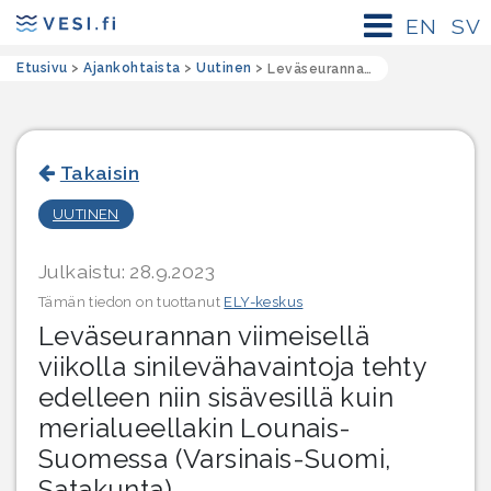
EN
SV
Etusivu
>
Ajankohtaista
>
Uutinen
>
Leväseurannan viimeisellä viikolla sinilevähavaintoja tehty edelleen niin sisävesillä kuin merialueellakin Lounais-Suomessa (Varsinais-Suomi, Satakunta)
Takaisin
UUTINEN
Julkaistu: 28.9.2023
Tämän tiedon on tuottanut
ELY-keskus
Leväseurannan viimeisellä
viikolla sinilevähavaintoja tehty
edelleen niin sisävesillä kuin
merialueellakin Lounais-
Suomessa (Varsinais-Suomi,
Satakunta)