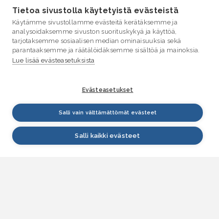
Tietoa sivustolla käytetyistä evästeistä
Käytämme sivustollamme evästeitä kerätäksemme ja
analysoidaksemme sivuston suorituskykyä ja käyttöä,
tarjotaksemme sosiaalisen median ominaisuuksia sekä
parantaaksemme ja räätälöidäksemme sisältöä ja mainoksia.
Lue lisää evästeasetuksista
Evästeasetukset
Salli vain välttämättömät evästeet
Salli kaikki evästeet
VESI.fi
Vesi.fi on vesiaiheisen tutkitun tiedon lähde, joka