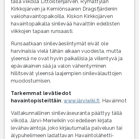
tällä viikolla Littoistenjärven, Rymättylän
Kirkkojärven ja Kemiönsaaren Dragsfjärdenin
vakiohavaintopaikoilla. Kiskon Kirkkojärven
havaintopaikalla sinilevää havaittiin edellisten
viikkojen tapaan runsaasti.
Runsaatkaan sinileväesiintymät eivät ole
harvinaisia vielä tähän aikaan vuodesta, mutta
yleensä ne ovat hyvin paikallisia ja viilentyvä ja
epävakainen sää ja valon vähentyminen
hillitsevät yleensä laajempien sinilevälauttojen
muodostumisen.
Tarkemmat levätiedot
havaintopisteittäin
:
www.järviwiki.fi
, Havainnot
Valtakunnallinen sinileväseuranta päättyy tällä
viikolla. Järvi-Meriwikiin voi edelleen kirjata
levähavaintoja, joko kirjautumalla palveluun tai
älypuhelimeen ladattavan Havaintolähetti-