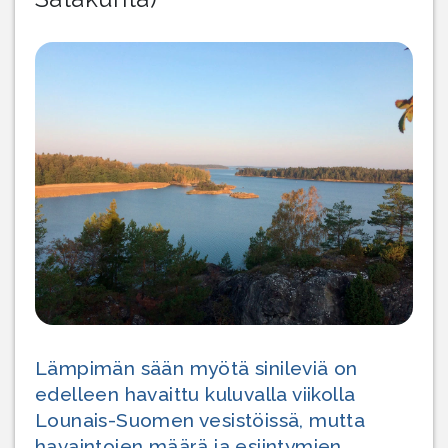
Lämpimän sään myötä sinileviä on
edelleen havaittu kuluvalla viikolla
Lounais-Suomen vesistöissä, mutta
havaintojen määrä ja esiintymien