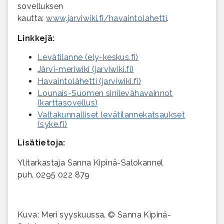
sovelluksen
kautta:
www.jarviwiki.fi/havaintolahetti
.
Linkkejä:
Levätilanne (ely-keskus.fi)
Järvi-meriwiki (jarviwiki.fi)
Havaintolähetti (jarviwiki.fi)
Lounais-Suomen sinilevähavainnot
(karttasovellus)
Valtakunnalliset levätilannekatsaukset
(syke.fi)
Lisätietoja:
Ylitarkastaja Sanna Kipinä-Salokannel
puh. 0295 022 879
Kuva: Meri syyskuussa. © Sanna Kipinä-