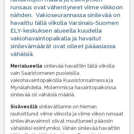
runsaus ovat vähentyneet viime viikkoon
nähden. Vakioseurannassa sinilevää on
havaittu tällä viikolla Varsinais-Suomen
ELY-keskuksen alueella kuudella
vakiohavaintopaikalla ja havaitut
sinilevämäärät ovat olleet pääasiassa
vähäisiä.
Merialueella
sinilevää havaittiin tällä viikolla
vain Saaristomeren puoleisilla
vakiohavaintopaikoilla Kuusistonsalmessa ja
Mynälahdella. Molemmissa havaintopaikoissa
sinilevää oli vähäisiä määriä.
Sisävesillä
sinilevätilanne on hieman
rauhoittunut viime viikosta ja viime viikon runsaat
sinilevähavainnot olivat muuttuneet pääosin
vähäisiksi esiintymiksi. Vähän sinilevää havaittiin