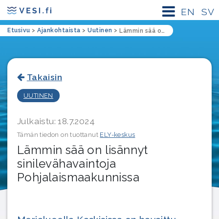
EN
SV
Etusivu
>
Ajankohtaista
>
Uutinen
>
Lämmin sää on lisännyt sinilevähavaintoja Pohjalaismaakunnissa
Takaisin
UUTINEN
Julkaistu: 18.7.2024
Tämän tiedon on tuottanut
ELY-keskus
Lämmin sää on lisännyt
sinilevähavaintoja
Pohjalaismaakunnissa