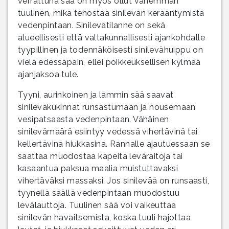
verrattuna sää on myös ollut vähemmän
tuulinen, mikä tehostaa sinilevän kerääntymistä
vedenpintaan. Sinilevätilanne on sekä
alueellisesti että valtakunnallisesti ajankohdalle
tyypillinen ja todennäköisesti sinilevähuippu on
vielä edessäpäin, ellei poikkeuksellisen kylmää
ajanjaksoa tule.
Tyyni, aurinkoinen ja lämmin sää saavat
sinileväkukinnat runsastumaan ja nousemaan
vesipatsaasta vedenpintaan. Vähäinen
sinilevämäärä esiintyy vedessä vihertävinä tai
kellertävinä hiukkasina. Rannalle ajautuessaan se
saattaa muodostaa kapeita leväraitoja tai
kasaantua paksua maalia muistuttavaksi
vihertäväksi massaksi. Jos sinilevää on runsaasti,
tyynellä säällä vedenpintaan muodostuu
levälauttoja. Tuulinen sää voi vaikeuttaa
sinilevän havaitsemista, koska tuuli hajottaa