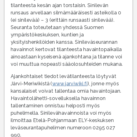
tilanteesta kesän ajan torstaisin. Sinilevän
runsaus arvellaan silmämääräisesti asteikolla 0
(ei sinilevää) – 3 (erittäin runsaasti sinilevää).
Seuranta toteutetaan yhdessä Suomen
ympäristökeskuksen, kuntien ja
yksityishenkilöiden kanssa. Sinileväseurannan
havainnot kertovat tilanteesta havaintopaikalla
ainoastaan kyseisenä ajankohtana ja tilanne voi
voi muuttua nopeasti sääolosuhteiden mukana.
Ajankohtaiset tiedot levätilanteesta löytyvät
Järvi-Meriwikistä (
www.jarviwiki.fi
), jonne myös
kansalaiset voivat tallentaa omia havaintojaan.
Havaintolähetti-sovelluksella havainnon
tallentaminen onnistuu helposti myös
puhelimella. Sinilevähavainnoista voi myös
ilmoittaa Etelä-Pohjanmaan ELY-keskuksen
leväseurantapuhelimen numeroon 0295 027
990.