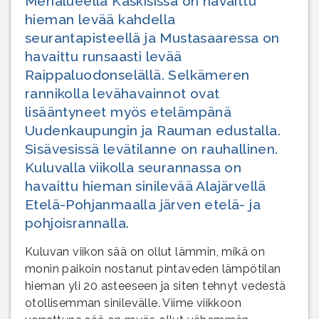
Merialueella Kaskisissa on havaittu
hieman levää kahdella
seurantapisteellä ja Mustasaaressa on
havaittu runsaasti levää
Raippaluodonselällä. Selkämeren
rannikolla levähavainnot ovat
lisääntyneet myös etelämpänä
Uudenkaupungin ja Rauman edustalla.
Sisävesissä levätilanne on rauhallinen.
Kuluvalla viikolla seurannassa on
havaittu hieman sinilevää Alajärvellä
Etelä-Pohjanmaalla järven etelä- ja
pohjoisrannalla.
Kuluvan viikon sää on ollut lämmin, mikä on
monin paikoin nostanut pintaveden lämpötilan
hieman yli 20 asteeseen ja siten tehnyt vedestä
otollisemman sinilevälle. Viime viikkoon