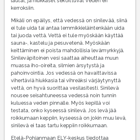
lautat, ja hiukkaset sekoittuvat veden eri
kerroksiin.
Mikäli on epäilys, että vedessä on sinilevää, siinä
ei tule uida tai antaa lemmikkieläintenkään uida
tai juoda vettä. Vettä ei tule myöskään käyttää
sauna-, kastelu ja pesuvetenä. Myöskään
keittäminen ei poista mahdollisia levämyrkkyjä.
Sinileväpitoinen vesi saattaa aiheuttaa muun
muassa iho-oireita, silmien ärsytystä ja
pahoinvointia. Jos vedessä on havaittavissa
vihertäviä hiukkasia tai vihreäksi värjäytynyttä
vettä, on hyvä suorittaa vesilasitesti. Sinilevä
nousee seisahtuneessa vedessä noin tunnin
kuluessa veden pinnalle. Myös kepillä voi
testata, onko kyseessä sinilevä. Jos levä jää
roikkumaan keppiin, kyseessä on jokin muu levä,
sinilevä ei taas tartu keppiin roikkumaan.
Etelä-Pohjanmaan ELY-keskus tiedottaa