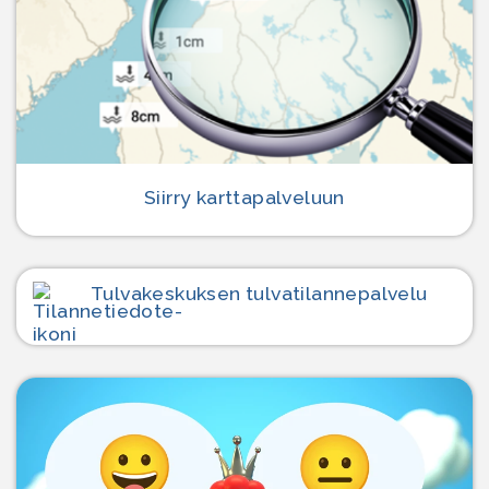
Siirry karttapalveluun
Tulvakeskuksen tulvatilanne­palvelu