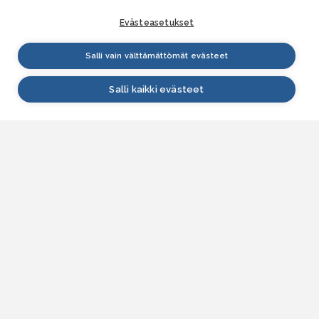
Evästeasetukset
Salli vain välttämättömät evästeet
Salli kaikki evästeet
VESI.fi
Vesi.fi on vesiaiheisen tutkitun tiedon lähde, joka
palvelee sekä kansalaisia että eri alojen
asiantuntijoita. Tietosisällön sivustolle tuottavat
Suomen ympäristökeskus, Lupa- ja valvontavirasto,
Elinvoimakeskukset, Ilmatieteen laitos ja Tulvakeskus
yhteistyössä vesialan asiantuntijaorganisaatioiden
kanssa.
ASIAKASPALVELU