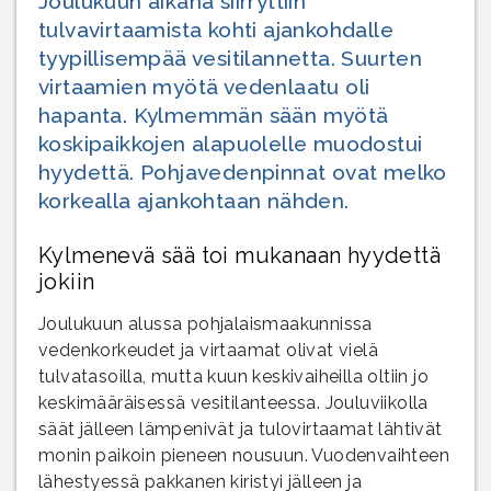
Joulukuun aikana siirryttiin
tulvavirtaamista kohti ajankohdalle
tyypillisempää vesitilannetta. Suurten
virtaamien myötä vedenlaatu oli
hapanta. Kylmemmän sään myötä
koskipaikkojen alapuolelle muodostui
hyydettä. Pohjavedenpinnat ovat melko
korkealla ajankohtaan nähden.
Kylmenevä sää toi mukanaan hyydettä
jokiin
Joulukuun alussa pohjalaismaakunnissa
vedenkorkeudet ja virtaamat olivat vielä
tulvatasoilla, mutta kuun keskivaiheilla oltiin jo
keskimääräisessä vesitilanteessa. Jouluviikolla
säät jälleen lämpenivät ja tulovirtaamat lähtivät
monin paikoin pieneen nousuun. Vuodenvaihteen
lähestyessä pakkanen kiristyi jälleen ja