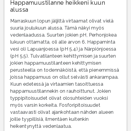
Happamuustilanne heikkeni kuun
alussa
Marraskuun lopun jäljiltä virtaamat olivat vielä
suuria joulukuun alussa. Tämä näkyi myös
vedenlaadussa. Suurten jokien pH, Perhonjokea
lukuun ottamatta, oli alle arvon 6. Happaminta
vesi oli Lapuanjoessa (pH 5,4) ja Närpiönjoessa
(pH 5,5). Tulvatilanteen kehittymisen ja suurten
jokien happamuustilanteen kehittymisen
perusteella on todennäköistä, että pienemmissä
joissa happamuus on ollut selvästi ankarampaa.
Kuun edetessä ja virtaamien tasoittuessa
happamuustilannekin on rauhoittunut. Jokien
typpipitoisuudet olivat olosuhteiden vuoksi
myös varsin korkeita. Fosforipitoisuudet
vastaavasti olivat ajankohtaan nähden alueen
joille tyypillisiä, ilmentäen kuitenkin
heikentynyttä vedenlaatua.