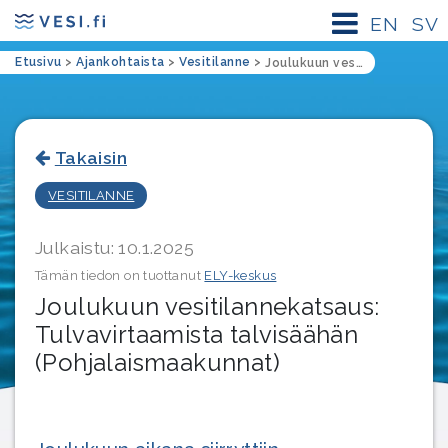
EN
SV
Etusivu
>
Ajankohtaista
>
Vesitilanne
>
Joulukuun vesitilannekatsaus: Tulvavirtaamista talvisäähän (Pohjalaismaakunnat)
Takaisin
VESITILANNE
Julkaistu: 10.1.2025
Tämän tiedon on tuottanut
ELY-keskus
Joulukuun vesitilannekatsaus:
Tulvavirtaamista talvisäähän
(Pohjalaismaakunnat)