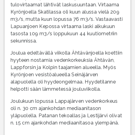
tulovirtaamat lähtivät laskusuuntaan. Virtaama
Kyrönjoella Skatilassa oli kuun alussa vielä 209
m3/s, mutta kuun lopussa 76 m3/s. Vastaavasti
Lapuanjoen Kepossa virtaama laski alkukuun
tasosta 109 m3/s loppukuun 44 kuutiometriin
sekunnissa.
Joulua edeltävällä viikolla Ähtävänjoella koettiin
hyyteen nostamia vedenkorkeuksia Ähtävän,
Lappforsin ja Kolpin taajamien alueella. Myös
Kyrönjoen vesistöalueella Seinäjärven
alapuolella oli hyydeongelmaa. Hyydetilanne
helpotti sään lämmetessä jouluviikolla.
Joulukuun lopussa Lappajärven vedenkorkeus
oli n. 30 cm ajankohdan mediaanitason
yläpuolella. Patanan tekoallas ja Lestijärvi olivat
n. 15 cm ajankohdan mediaanitasoa ylempänä.