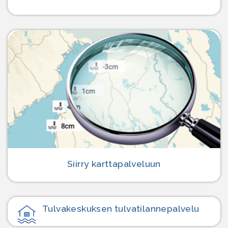
Siirry karttapalveluun
Tulvakeskuksen tulvatilanne­palvelu