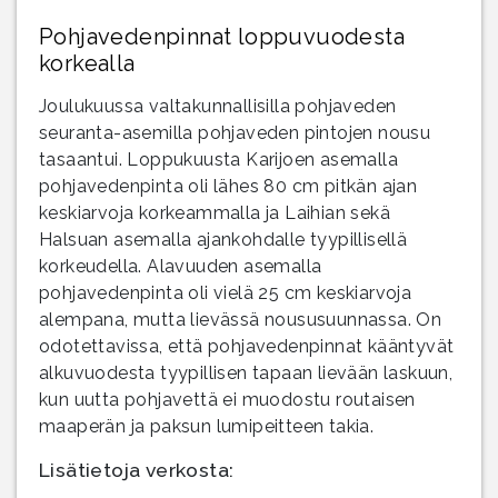
Pohjavedenpinnat loppuvuodesta
korkealla
Joulukuussa valtakunnallisilla pohjaveden
seuranta-asemilla pohjaveden pintojen nousu
tasaantui. Loppukuusta Karijoen asemalla
pohjavedenpinta oli lähes 80 cm pitkän ajan
keskiarvoja korkeammalla ja Laihian sekä
Halsuan asemalla ajankohdalle tyypillisellä
korkeudella. Alavuuden asemalla
pohjavedenpinta oli vielä 25 cm keskiarvoja
alempana, mutta lievässä noususuunnassa. On
odotettavissa, että pohjavedenpinnat kääntyvät
alkuvuodesta tyypillisen tapaan lievään laskuun,
kun uutta pohjavettä ei muodostu routaisen
maaperän ja paksun lumipeitteen takia.
Lisätietoja verkosta: