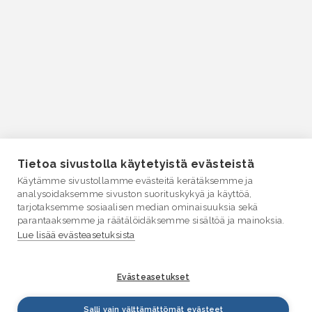
Tietoa sivustolla käytetyistä evästeistä
Käytämme sivustollamme evästeitä kerätäksemme ja
analysoidaksemme sivuston suorituskykyä ja käyttöä,
tarjotaksemme sosiaalisen median ominaisuuksia sekä
parantaaksemme ja räätälöidäksemme sisältöä ja mainoksia.
Lue lisää evästeasetuksista
Evästeasetukset
Salli vain välttämättömät evästeet