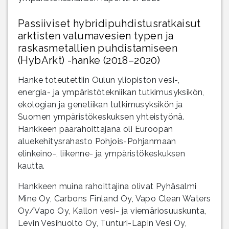
Passiiviset hybridipuhdistusratkaisut
arktisten valumavesien typen ja
raskasmetallien puhdistamiseen
(HybArkt) -hanke (2018–2020)
Hanke toteutettiin Oulun yliopiston vesi-,
energia- ja ympäristötekniikan tutkimusyksikön,
ekologian ja genetiikan tutkimusyksikön ja
Suomen ympäristökeskuksen yhteistyönä.
Hankkeen päärahoittajana oli Euroopan
aluekehitysrahasto Pohjois-Pohjanmaan
elinkeino-, liikenne- ja ympäristökeskuksen
kautta.
Hankkeen muina rahoittajina olivat Pyhäsalmi
Mine Oy, Carbons Finland Oy, Vapo Clean Waters
Oy/Vapo Oy, Kallon vesi- ja viemäriosuuskunta,
Levin Vesihuolto Oy, Tunturi-Lapin Vesi Oy,