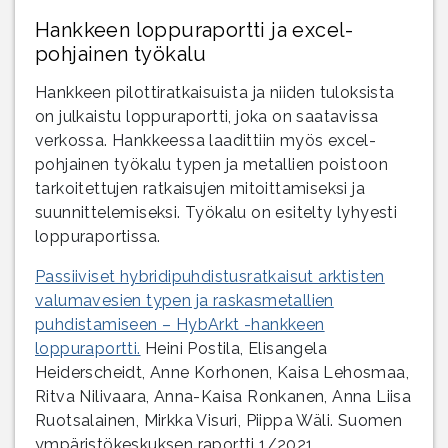
Hankkeen loppuraportti ja excel-
pohjainen työkalu
Hankkeen pilottiratkaisuista ja niiden tuloksista
on julkaistu loppuraportti, joka on saatavissa
verkossa. Hankkeessa laadittiin myös excel-
pohjainen työkalu typen ja metallien poistoon
tarkoitettujen ratkaisujen mitoittamiseksi ja
suunnittelemiseksi. Työkalu on esitelty lyhyesti
loppuraportissa.
Passiiviset hybridipuhdistusratkaisut arktisten
valumavesien typen ja raskasmetallien
puhdistamiseen – HybArkt -hankkeen
loppuraportti.
Heini Postila, Elisangela
Heiderscheidt, Anne Korhonen, Kaisa Lehosmaa,
Ritva Nilivaara, Anna-Kaisa Ronkanen, Anna Liisa
Ruotsalainen, Mirkka Visuri, Piippa Wäli. Suomen
ympäristökeskuksen raportti 1/2021