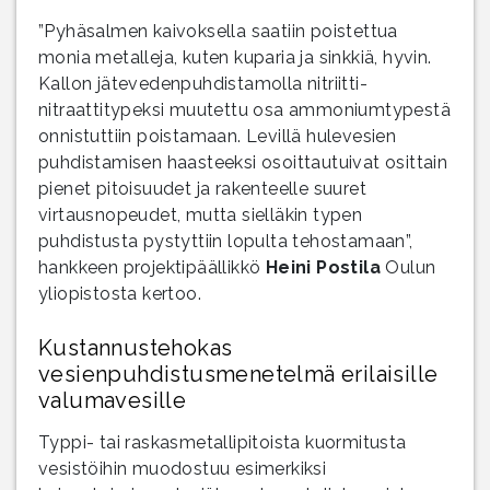
”Pyhäsalmen kaivoksella saatiin poistettua
monia metalleja, kuten kuparia ja sinkkiä, hyvin.
Kallon jätevedenpuhdistamolla nitriitti-
nitraattitypeksi muutettu osa ammoniumtypestä
onnistuttiin poistamaan. Levillä hulevesien
puhdistamisen haasteeksi osoittautuivat osittain
pienet pitoisuudet ja rakenteelle suuret
virtausnopeudet, mutta sielläkin typen
puhdistusta pystyttiin lopulta tehostamaan”,
hankkeen projektipäällikkö
Heini Postila
Oulun
yliopistosta kertoo.
Kustannustehokas
vesienpuhdistusmenetelmä erilaisille
valumavesille
Typpi- tai raskasmetallipitoista kuormitusta
vesistöihin muodostuu esimerkiksi