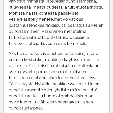
kaivostoiminnasta, jätevedenpuhdistamoista,
hulevesistä, maataloudesta ja turvetuotannosta.
Monissa näistä kohteista passiiviset
vesienkäsittelymenetelmät voivat olla
kustannustehokas ratkaisu tai osaratkaisu vesien
puhdistamiseen. Passiivinen menetelmä
tarkoittaa sitä, että puhdistusprosessiin ei
tarvitse lisätä jatkuvasti esim. kemikaalia.
Yksittäisiä passiivisia puhdistusratkaisuja, kuten
erilaisia kosteikkoja, onkin jo käytössä monissa
paikoissa. Yksittäisellä ratkaisulla ei kuitenkaan
usein pystytä parhaaseen mahdolliseen
tulokseen erilaisten aineiden puhdistamisessa.
Tästä syystä HybArkt-hankkeessa kokeiltiin eri
puhdistusmenetelmien yhdistelmiä siten, että
puhdistusratkaisu huomioi mahdollisimman
hyvin kuormituslähteen vedenlaadun ja sen
puhdistustarpeet.