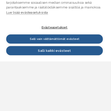
tarjotaksemme sosiaalisen median ominaisuuksia sekä
parantaaksemme ja räätälöidäksemme sisältöä ja mainoksia.
Lue lisää evästeasetuksista
Evästeasetukset
Salli vain välttämättömät evästeet
Salli kaikki evästeet
VESI.fi
Vesi.fi on vesiaiheisen tutkitun tiedon lähde, joka
palvelee sekä kansalaisia että eri alojen
asiantuntijoita. Tietosisällön sivustolle tuottavat
Suomen ympäristökeskus, Lupa- ja valvontavirasto,
Elinvoimakeskukset, Ilmatieteen laitos ja Tulvakeskus