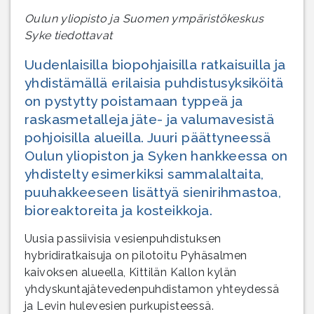
Oulun yliopisto ja Suomen ympäristökeskus
Syke tiedottavat
Uudenlaisilla biopohjaisilla ratkaisuilla ja
yhdistämällä erilaisia puhdistusyksiköitä
on pystytty poistamaan typpeä ja
raskasmetalleja jäte- ja valumavesistä
pohjoisilla alueilla. Juuri päättyneessä
Oulun yliopiston ja Syken hankkeessa on
yhdistelty esimerkiksi sammalaltaita,
puuhakkeeseen lisättyä sienirihmastoa,
bioreaktoreita ja kosteikkoja.
Uusia passiivisia vesienpuhdistuksen
hybridiratkaisuja on pilotoitu Pyhäsalmen
kaivoksen alueella, Kittilän Kallon kylän
yhdyskuntajätevedenpuhdistamon yhteydessä
ja Levin hulevesien purkupisteessä.