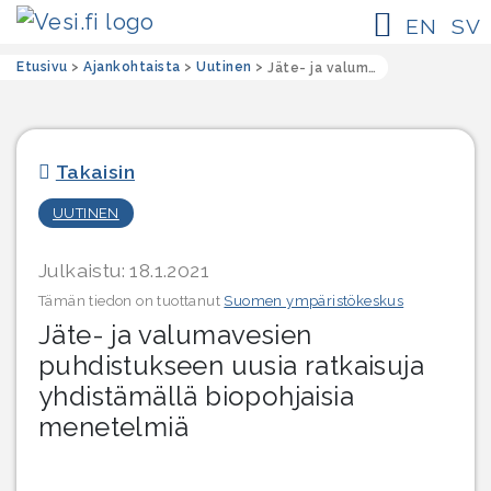
EN
SV
Etusivu
>
Ajankohtaista
>
Uutinen
>
Jäte- ja valumavesien puhdistukseen uusia ratkaisuja yhdistämällä biopohjaisia menetelmiä
Takaisin
UUTINEN
Julkaistu: 18.1.2021
Tämän tiedon on tuottanut
Suomen ympäristökeskus
Jäte- ja valumavesien
puhdistukseen uusia ratkaisuja
yhdistämällä biopohjaisia
menetelmiä