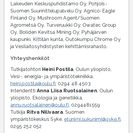
Lakeuden Keskuspuhdistamo Oy, Pohjois-
Suomen Suunnittelupalvelu Oy, Agnico-Eagle
Finland Oy, Mushroom Agent/Suomen
Agrometsä Oy, Turveruukki Oy, Owatec Group
Oy, Boliden Kevitsa Mining Oy, Pyhäjärven
kaupunki, Kittilän kunta, Outokumpu Chrome Oy
ja Vesilaitosyhdistysten kehittämisrahasto.
Yhteyshenkilöt
Tutkijatohtori
Heini Postila
, Oulun yliopisto,
Vesi-, energia- ja ympäristötekniikka,
heini.postila@oulu.fi
, 0294 48 4503
Intendentti
Anna Liisa Ruotsalainen
, Oulun
yliopisto, Ekologia ja genetiikka,
annu.ruotsalainen@oulu.fi
, 0294481559
Tutkija
Ritva Nilivaara
, Suomen
ympäristökeskus Syke,
etunimi.sukunimi@syke.fi
,
0295 252 052