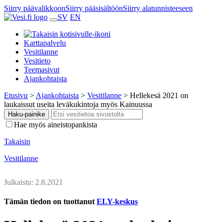
Siirry päävalikkoon
Siirry pääsisältöön
Siirry alatunnisteeseen
SV
EN
Karttapalvelu
Vesitilanne
Vesitieto
Teemasivut
Ajankohtaista
Etusivu
>
Ajankohtaista
>
Vesitilanne
>
Hellekesä 2021 on
laukaissut useita leväkukintoja myös Kainuussa
Haku-painike
Hae myös aineistopankista
Takaisin
Vesitilanne
Julkaistu: 2.8.2021
Tämän tiedon on tuottanut
ELY-keskus