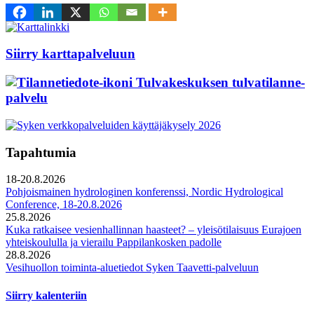
Siirry karttapalveluun
Tulvakeskuksen tulvatilanne­
palvelu
Tapahtumia
18-20.8.2026
Pohjoismainen hydrologinen konferenssi, Nordic Hydrological
Conference, 18-20.8.2026
25.8.2026
Kuka ratkaisee vesienhallinnan haasteet? – yleisötilaisuus Eurajoen
yhteiskoululla ja vierailu Pappilankosken padolle
28.8.2026
Vesihuollon toiminta-aluetiedot Syken Taavetti-palveluun
Siirry kalenteriin