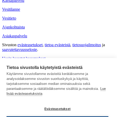
Karttapalvelu
Vesitilanne
Vesitieto
Ajankohtaista
Asiakaspalvelu
Sivuston
evästeasetukset
,
tietoa evästeistä
,
tietosuojailmoitus
ja
saavutettavuus­seloste
.
Usein kysytyt kysymykset
Anna palautetta
Tietoa sivustolla käytetyistä evästeistä
Käytämme sivustollamme evästeitä kerätäksemme ja
Asiantuntijan työpöytä
analysoidaksemme sivuston suorituskykyä ja käyttöä,
Medialle
tarjotaksemme sosiaalisen median ominaisuuksia sekä
parantaaksemme ja räätälöidäksemme sisältöä ja mainoksia.
Lue
lisää evästeasetuksista
Evästeasetukset