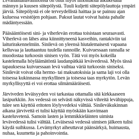
Levähaittahavainnoissa on ollut myös ilmoituksia alkukesällä
männyn ja kuusen siitepölystä. Tuuli kuljetti siitepölylauttoja ympäri
järviä. Siitepölystä ei ole terveydellistä haittaa ja se painuu ajan
kuluessa vesistöjen pohjaan. Paksut lautat voivat haista pahalle
mädäntyessään.
Pääsääntöisesti sini- ja viherlevän erottaa toisistaan seuraavasti.
Viherlevä on lähes aina kiinnittyneenä kasveihin, rantakiviin tai
laiturirakennelmiin. Sinilevä on yleensä hiutalemaisesti vapaana
kelluvaa ja lauttaantuu tuulella rannoille. Kuivuessaan rannalla se
muodostaa turkoosin sinisen vyön. Tätä voi myös kokeilla
kastelemalla höyläämätöntä laudanpätkää levävedessä. Myös tässä
tapauksessa kuivuessaan levä vaihtaa väriä turkoosin siniseksi.
Sinilevät voivat olla hermo- tai maksatoksisia ja sama laji voi olla
toisessa kukinnassa myrkyllinen ja toisessa taas myrkytön. Levän
myrkyllisyyttä ei voi erottaa silmämääräisesti.
Järviveden leväisyyden voi tarkastaa ottamalla sitä kirkkaaseen
lasipurkkiin. Jos vedessä on selvästi näkyvissä vihreitä levähippuja,
tulee sen käyttöä eritoten löylyvedeksi välttää. Sinileväkukinnan
aikana järvivettä ei tulisi käyttää myöskään kasvimaan
kasteluvetenä. Samoin lasten ja lemmikkieläinten uimista
levävedessä tulisi välttää. Leväisessä vedessä uimisen jälkeen tulisi
käydä suihkussa. Levämyrkyt aiheuttavat päänsärkyä, huimausta,
nuhaa, kuumetta ja pahoinvointia.