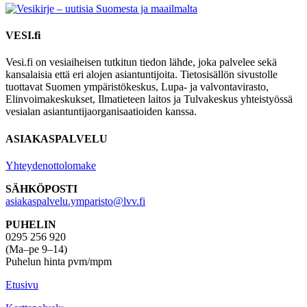
VESI.fi
Vesi.fi on vesiaiheisen tutkitun tiedon lähde, joka palvelee sekä
kansalaisia että eri alojen asiantuntijoita. Tietosisällön sivustolle
tuottavat Suomen ympäristökeskus, Lupa- ja valvontavirasto,
Elinvoimakeskukset, Ilmatieteen laitos ja Tulvakeskus yhteistyössä
vesialan asiantuntijaorganisaatioiden kanssa.
ASIAKASPALVELU
Yhteydenottolomake
SÄHKÖPOSTI
asiakaspalvelu.ymparisto@lvv.fi
PUHELIN
0295 256 920
(Ma–pe 9–14)
Puhelun hinta pvm/mpm
Etusivu