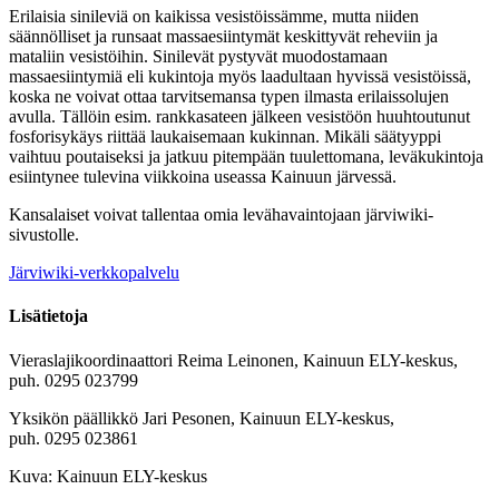
Erilaisia sinileviä on kaikissa vesistöissämme, mutta niiden
säännölliset ja runsaat massaesiintymät keskittyvät reheviin ja
mataliin vesistöihin. Sinilevät pystyvät muodostamaan
massaesiintymiä eli kukintoja myös laadultaan hyvissä vesistöissä,
koska ne voivat ottaa tarvitsemansa typen ilmasta erilaissolujen
avulla. Tällöin esim. rankkasateen jälkeen vesistöön huuhtoutunut
fosforisykäys riittää laukaisemaan kukinnan. Mikäli säätyyppi
vaihtuu poutaiseksi ja jatkuu pitempään tuulettomana, leväkukintoja
esiintynee tulevina viikkoina useassa Kainuun järvessä.
Kansalaiset voivat tallentaa omia levähavaintojaan järviwiki-
sivustolle.
Järviwiki-verkkopalvelu
Lisätietoja
Vieraslajikoordinaattori Reima Leinonen, Kainuun ELY-keskus,
puh. 0295 023799
Yksikön päällikkö Jari Pesonen, Kainuun ELY-keskus,
puh. 0295 023861
Kuva: Kainuun ELY-keskus