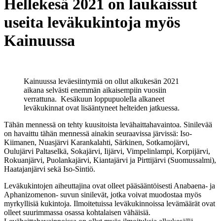
Hellekesä 2021 on laukaissut
useita leväkukintoja myös
Kainuussa
Kainuussa leväesiintymiä on ollut alkukesän 2021
aikana selvästi enemmän aikaisempiin vuosiin
verrattuna. Kesäkuun loppupuolella alkaneet
leväkukinnat ovat lisääntyneet helteiden jatkuessa.
Tähän mennessä on tehty kuusitoista levähaittahavaintoa. Sinilevää
on havaittu tähän mennessä ainakin seuraavissa järvissä: Iso-
Kiimanen, Nuasjärvi Karankalahti, Särkinen, Sotkamojärvi,
Oulujärvi Paltaselkä, Sokajärvi, Iijärvi, Vimpelinlampi, Korpijärvi,
Rokuanjärvi, Puolankajärvi, Kiantajärvi ja Pirttijärvi (Suomussalmi),
Haatajanjärvi sekä Iso-Sintiö.
Leväkukintojen aiheuttajina ovat olleet pääsääntöisesti Anabaena- ja
Aphanizomenon- suvun sinilevät, jotka voivat muodostaa myös
myrkyllisiä kukintoja. Ilmoitetuissa leväkukinnoissa levämäärät ovat
olleet suurimmassa osassa kohtalaisen vähäisiä.