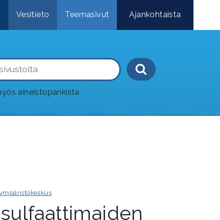
e
Vesitieto
Teemasivut
Ajankohtaista
Haku-painik
yös aineistopankista
ympäristökeskus
sulfaattimaiden