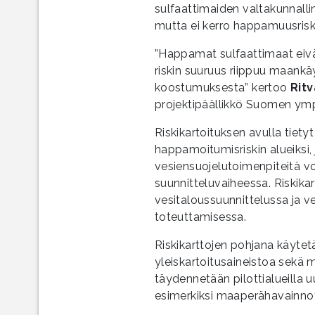
sulfaattimaiden valtakunnallin
mutta ei kerro happamuusrisk
”Happamat sulfaattimaat eivät 
riskin suuruus riippuu maankä
koostumuksesta” kertoo
Ritv
projektipäällikkö Suomen ym
Riskikartoituksen avulla tiety
happamoitumisriskin alueiksi,
vesiensuojelutoimenpiteitä voi
suunnitteluvaiheessa. Riskikar
vesitaloussuunnittelussa ja v
toteuttamisessa.
Riskikarttojen pohjana käyt
yleiskartoitusaineistoa sekä 
täydennetään pilottialueilla uu
esimerkiksi maaperähavainnot,