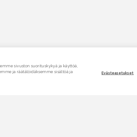
mme sivuston suorituskykyä ja käyttöä,
emme ja räätälöidäksemme sisältöä ja
Evästeasetukset
ASIAKASPALVELU
E
Yhteydenottolomake