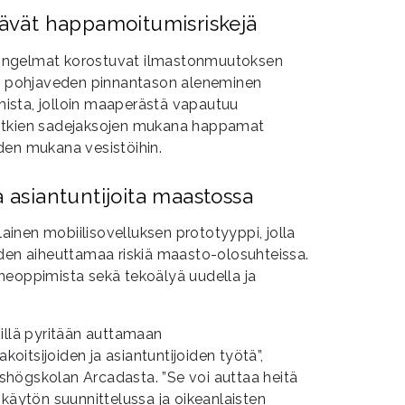
säävät happamoitumisriskejä
ongelmat korostuvat ilmastonmuutoksen
na pohjaveden pinnantason aleneminen
ista, jolloin maaperästä vapautuu
itkien sadejaksojen mukana happamat
den mukana vesistöihin.
a asiantuntijoita maastossa
inen mobiilisovelluksen prototyyppi, jolla
iden aiheuttamaa riskiä maasto-olosuhteissa.
neoppimista sekä tekoälyä uudella ja
illä pyritään auttamaan
akoitsijoiden ja asiantuntijoiden työtä”,
shögskolan Arcadasta. ”Se voi auttaa heitä
nkäytön suunnittelussa ja oikeanlaisten