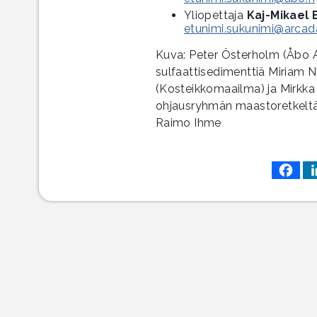
Yliopettaja
Kaj-Mikael 
etunimi.sukunimi@arcada
Kuva: Peter Österholm (Åbo 
sulfaattisedimenttiä Miriam N
(Kosteikkomaailma) ja Mirkka 
ohjausryhmän maastoretkeltä 
Raimo Ihme