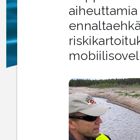
aiheuttamia
ennaltaehkä
riskikartoitu
mobiilisovel