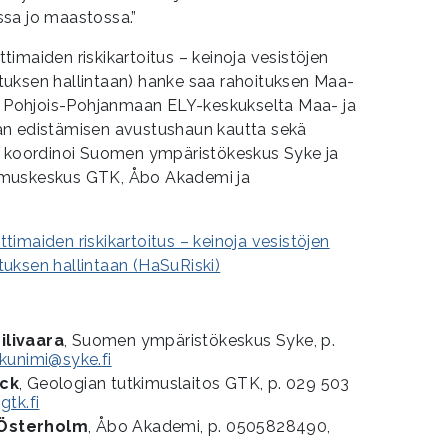
sa jo maastossa.”
imaiden riskikartoitus – keinoja vesistöjen
uksen hallintaan) hanke saa rahoituksen Maa-
ja Pohjois-Pohjanmaan ELY-keskukselta Maa- ja
an edistämisen avustushaun kautta sekä
a koordinoi Suomen ympäristökeskus Syke ja
imuskeskus GTK, Åbo Akademi ja
imaiden riskikartoitus – keinoja vesistöjen
uksen hallintaan (HaSuRiski)
ilivaara
, Suomen ympäristökeskus Syke, p.
ukunimi@syke.fi
äck
, Geologian tutkimuslaitos GTK, p. 029 503
gtk.fi
 Österholm
, Åbo Akademi, p. 0505828490,