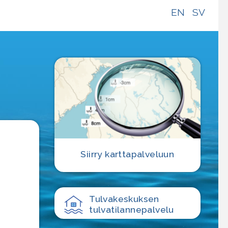
EN
SV
e
Siirry karttapalveluun
Tulvakeskuksen
tulvatilanne­palvelu