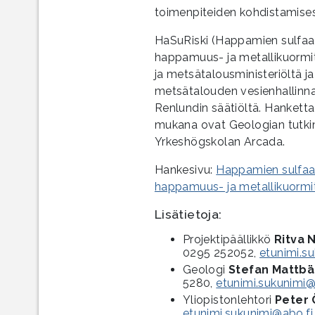
toimenpiteiden kohdistamises
HaSuRiski (Happamien sulfaatt
happamuus- ja metallikuormit
ja metsätalousministeriöltä 
metsätalouden vesienhallinn
Renlundin säätiöltä. Hankett
mukana ovat Geologian tutk
Yrkeshögskolan Arcada.
Hankesivu:
Happamien sulfaatt
happamuus- ja metallikuormit
Lisätietoja:
Projektipäällikkö
Ritva N
0295 252052,
etunimi.s
Geologi
Stefan Mattb
5280,
etunimi.sukunimi@
Yliopistonlehtori
Peter
etunimi.sukunimi@abo.fi