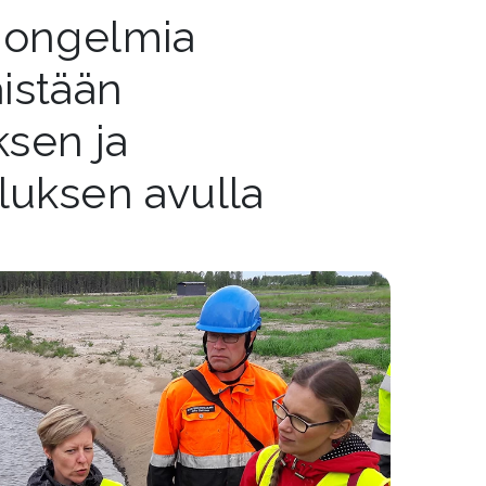
 ongelmia
istään
ksen ja
luksen avulla