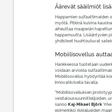
Äärevät sääilmiöt li
Happamien sulfaattimaiden 
myötä. Pitkinä kuivina kausi
aiheuttaa maaperän hapettum
happamuutta. Lisääntyvien p
yhdisteet huuhtoutuvat satei
Mobiilisovellus autta
Hankkeessa tuotetaan uudenla
voidaan arvioida sulfaattima
Mobiilisovellus hyödyntää ko
innovatiivisella tavalla.
”Mobiilisovelluksen prototyyp
vesitaloussuunnittelijoiden, ur
sanoo
Kaj-Mikael Björk
Yrke
esimerkiksi riskialueiden maa