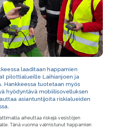
kkeessa laaditaan happamien
t pilottialueille Laihianjoen ja
la. Hankkeessa tuotetaan myös
yä hyödyntävä mobiilisovelluksen
 auttaa asiantuntijoita riskialueiden
ssa.
timailla aiheuttaa riskejä vesistöjen
 tilalle. Tänä vuonna valmistunut happamien