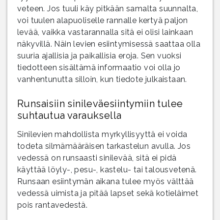
veteen. Jos tuuli käy pitkään samalta suunnalta,
voi tuulen alapuoliselle rannalle kertyä paljon
levää, vaikka vastarannalla sitä ei olisi lainkaan
näkyvillä. Näin levien esiintymisessä saattaa olla
suuria ajallisia ja paikallisia eroja. Sen vuoksi
tiedotteen sisältämä informaatio voi olla jo
vanhentunutta silloin, kun tiedote julkaistaan.
Runsaisiin sinileväesiintymiin tulee
suhtautua varauksella
Sinilevien mahdollista myrkyllisyyttä ei voida
todeta silmämääräisen tarkastelun avulla. Jos
vedessä on runsaasti sinilevää, sitä ei pidä
käyttää löyly-, pesu-, kastelu- tai talousvetenä.
Runsaan esiintymän aikana tulee myös välttää
vedessä uimista ja pitää lapset sekä kotieläimet
pois rantavedestä.