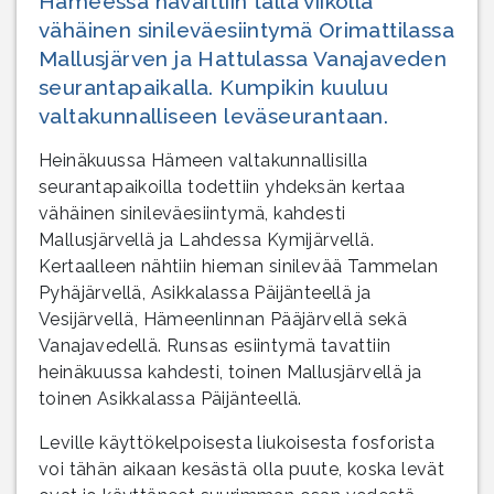
Hämeessä havaittiin tällä viikolla
vähäinen sinileväesiintymä Orimattilassa
Mallusjärven ja Hattulassa Vanajaveden
seurantapaikalla. Kumpikin kuuluu
valtakunnalliseen leväseurantaan.
Heinäkuussa Hämeen valtakunnallisilla
seurantapaikoilla todettiin yhdeksän kertaa
vähäinen sinileväesiintymä, kahdesti
Mallusjärvellä ja Lahdessa Kymijärvellä.
Kertaalleen nähtiin hieman sinilevää Tammelan
Pyhäjärvellä, Asikkalassa Päijänteellä ja
Vesijärvellä, Hämeenlinnan Pääjärvellä sekä
Vanajavedellä. Runsas esiintymä tavattiin
heinäkuussa kahdesti, toinen Mallusjärvellä ja
toinen Asikkalassa Päijänteellä.
Leville käyttökelpoisesta liukoisesta fosforista
voi tähän aikaan kesästä olla puute, koska levät