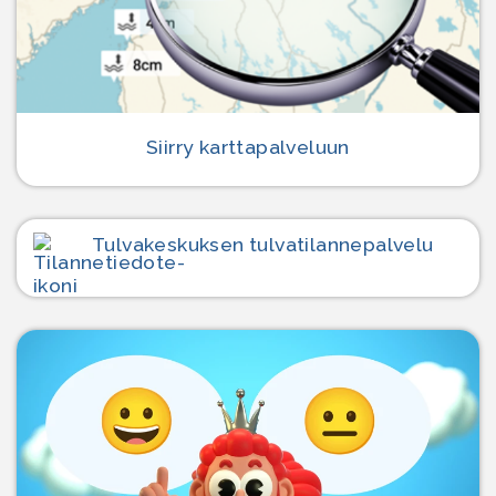
Siirry karttapalveluun
Tulvakeskuksen tulvatilanne­palvelu