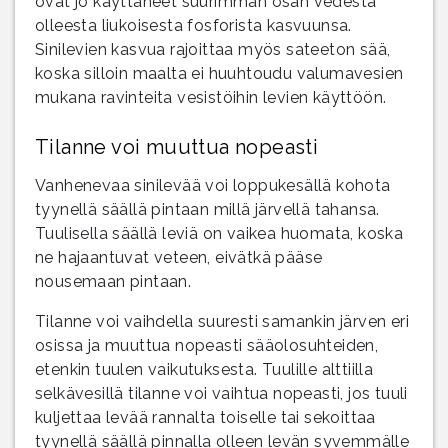
ovat jo käyttäneet suurimman osan vedestä
olleesta liukoisesta fosforista kasvuunsa.
Sinilevien kasvua rajoittaa myös sateeton sää,
koska silloin maalta ei huuhtoudu valumavesien
mukana ravinteita vesistöihin levien käyttöön.
Tilanne voi muuttua nopeasti
Vanhenevaa sinilevää voi loppukesällä kohota
tyynellä säällä pintaan millä järvellä tahansa.
Tuulisella säällä leviä on vaikea huomata, koska
ne hajaantuvat veteen, eivätkä pääse
nousemaan pintaan.
Tilanne voi vaihdella suuresti samankin järven eri
osissa ja muuttua nopeasti sääolosuhteiden,
etenkin tuulen vaikutuksesta. Tuulille alttiilla
selkävesillä tilanne voi vaihtua nopeasti, jos tuuli
kuljettaa levää rannalta toiselle tai sekoittaa
tyynellä säällä pinnalla olleen levän syvemmälle