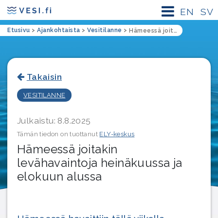
EN
SV
Etusivu
>
Ajankohtaista
>
Vesitilanne
>
Hämeessä joitakin levähavaintoja heinäkuussa ja elokuun alussa
Takaisin
VESITILANNE
Julkaistu: 8.8.2025
Tämän tiedon on tuottanut
ELY-keskus
Hämeessä joitakin
levähavaintoja heinäkuussa ja
elokuun alussa