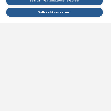
Salli vain välttämättömät evästeet
Salli kaikki evästeet
VESI.fi
Vesi.fi on vesiaiheisen tutkitun tiedon lähde, joka
palvelee sekä kansalaisia että eri alojen
asiantuntijoita. Tietosisällön sivustolle tuottavat
Suomen ympäristökeskus, Lupa- ja valvontavirasto,
Elinvoimakeskukset, Ilmatieteen laitos ja Tulvakeskus
yhteistyössä vesialan asiantuntijaorganisaatioiden
kanssa.
ASIAKASPALVELU
Yhteydenottolomake
SÄHKÖPOSTI