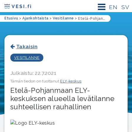
EN
SV
Etusivu
>
Ajankohtaista
>
Vesitilanne
>
Etelä-Pohjanmaan ELY-keskuksen alueella levätilanne suhteellisen rauhallinen
Takaisin
VESITILANNE
Julkaistu: 22.7.2021
Tämän tiedon on tuottanut
ELY-keskus
Etelä-Pohjanmaan ELY-
keskuksen alueella levätilanne
suhteellisen rauhallinen