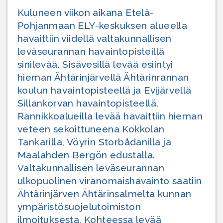
Kuluneen viikon aikana Etelä-
Pohjanmaan ELY-keskuksen alueella
havaittiin viidellä valtakunnallisen
leväseurannan havaintopisteillä
sinilevää. Sisävesillä levää esiintyi
hieman Ähtärinjärvellä Ähtärinrannan
koulun havaintopisteellä ja Evijärvellä
Sillankorvan havaintopisteellä.
Rannikkoalueilla levää havaittiin hieman
veteen sekoittuneena Kokkolan
Tankarilla, Vöyrin Storbådanilla ja
Maalahden Bergön edustalla.
Valtakunnallisen leväseurannan
ulkopuolinen viranomaishavainto saatiin
Ähtärinjärven Ähtärinsalmelta kunnan
ympäristösuojelutoimiston
ilmoituksesta. Kohteessa levää