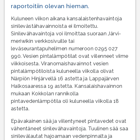
raportoitiin olevan hieman.
Kuluneen viikon aikana kansalaistenhavaintoja
sinilevästähavainnoista ei ilmoitettu.
Sinilevähavaintoja voi ilmoittaa suoraan Järvi-
meriwikin verkkosivuille tai
leväseurantapuhelimen numeroon 0295 027
990. Vesien pintalämpötilat ovat viilenneet viime
viikkoisesta. Viranomaishavainnot vesien
pintalämpötiloista kuluneella viikolla olivat
Närpiön Hinjärvellä 16 astetta ja Lappajärven
Halkosaaressa 19 astetta. Kansalaishavainnon
mukaan Kokkolan rannikolla
pintavedenlämpötila oli kuluneella viikolla 18
astetta.
Epävakainen sää ja viilentyneet pintavedet ovat
vähentäneet sinilevähavaintoja. Tuulinen sää saa
sinilevälautat hajoamaan vedenpinnalta ja