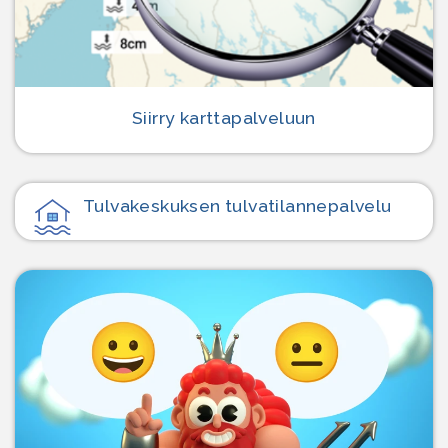
Siirry karttapalveluun
Tulvakeskuksen tulvatilanne­palvelu