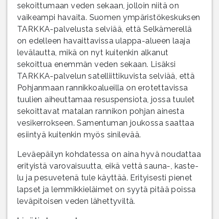
sekoittumaan veden sekaan, jolloin niitä on
vaikeampi havaita. Suomen ympäristökeskuksen
TARKKA-palvelusta selviää, että Selkämerellä
on edelleen havaittavissa ulappa-alueen laaja
levälautta, mikä on nyt kuitenkin alkanut
sekoittua enemmän veden sekaan. Lisäksi
TARKKA-palvelun satelliittikuvista selviää, että
Pohjanmaan rannikkoalueilla on erotettavissa
tuulien aiheuttamaa resuspensiota, jossa tuulet
sekoittavat matalan rannikon pohjan ainesta
vesikerrokseen. Samentuman joukossa saattaa
esiintyä kuitenkin myös sinilevää.
Leväepäilyn kohdatessa on aina hyvä noudattaa
erityistä varovaisuutta, eikä vettä sauna-, kaste-
lu ja pesuvetenä tule käyttää. Erityisesti pienet
lapset ja lemmikkieläimet on syytä pitää poissa
leväpitoisen veden lähettyviltä.