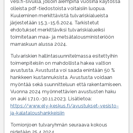
vesi.fi-sivuilla, jolloin aiempina vuosina käytössä
olleista pdf-tiedostoista voitaisiin luopua.
Kuuleminen merkittävistä tulvariskialueista
järjestetään 15.3.-15.6.2024. Tarkistetut
ehdotukset merkittäviksi tulvariskialueiksi
toimitetaan maa- ja metsätalousministeriöön
marraskuun alussa 2024.
Tulvariskien hallintasuunnitelmassa esitettyihin
toimenpiteisiin on mahdollista hakea valtion
avustusta. Avustusta voi saada enintään 50 %
hankkeen kustannuksista. Avustusta voidaan
myöntää sekä suunnitteluun että rakentamiseen.
Vuonna 2024 myönnettävien avustusten haku
on auki 17.10.-30.11.2023. Lisätietoa:
https://www.ely-keskus.fi/avustukset-vesisto-
ja-kalataloushankkeisiin
Tornionjoen tulvaryhmän seuraava kokous
pidetään 25.4.2024.