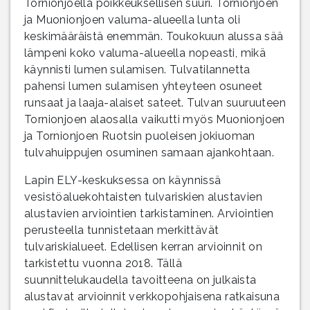
Tornionjoella poikkeuksellisen suuri. Tornionjoen
ja Muonionjoen valuma-alueella lunta oli
keskimääräistä enemmän. Toukokuun alussa sää
lämpeni koko valuma-alueella nopeasti, mikä
käynnisti lumen sulamisen. Tulvatilannetta
pahensi lumen sulamisen yhteyteen osuneet
runsaat ja laaja-alaiset sateet. Tulvan suuruuteen
Tornionjoen alaosalla vaikutti myös Muonionjoen
ja Tornionjoen Ruotsin puoleisen jokiuoman
tulvahuippujen osuminen samaan ajankohtaan.
Lapin ELY-keskuksessa on käynnissä
vesistöaluekohtaisten tulvariskien alustavien
alustavien arviointien tarkistaminen. Arviointien
perusteella tunnistetaan merkittävät
tulvariskialueet. Edellisen kerran arvioinnit on
tarkistettu vuonna 2018. Tällä
suunnittelukaudella tavoitteena on julkaista
alustavat arvioinnit verkkopohjaisena ratkaisuna