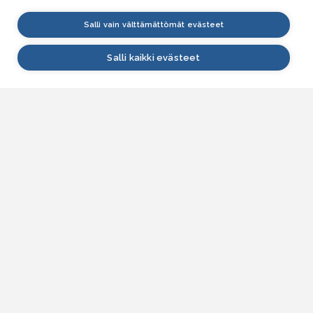
Salli vain välttämättömät evästeet
Salli kaikki evästeet
VESI.fi
Vesi.fi on vesiaiheisen tutkitun tiedon lähde, joka
palvelee sekä kansalaisia että eri alojen
asiantuntijoita. Tietosisällön sivustolle tuottavat
Suomen ympäristökeskus, Lupa- ja valvontavirasto,
Elinvoimakeskukset, Ilmatieteen laitos ja Tulvakeskus
yhteistyössä vesialan asiantuntijaorganisaatioiden
kanssa.
ASIAKASPALVELU
Yhteydenottolomake