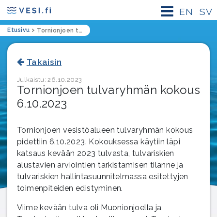
EN
SV
Etusivu
>
Tornionjoen tulvaryhmän kokous 6.10.2023
Takaisin
Julkaistu: 26.10.2023
Tornionjoen tulvaryhmän kokous
6.10.2023
Tornionjoen vesistöalueen tulvaryhmän kokous
pidettiin 6.10.2023. Kokouksessa käytiin läpi
katsaus kevään 2023 tulvasta, tulvariskien
alustavien arviointien tarkistamisen tilanne ja
tulvariskien hallintasuunnitelmassa esitettyjen
toimenpiteiden edistyminen.
Viime kevään tulva oli Muonionjoella ja