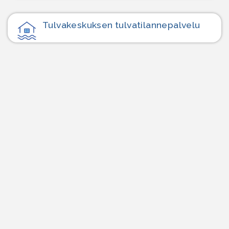
Tulvakeskuksen tulvatilanne­palvelu