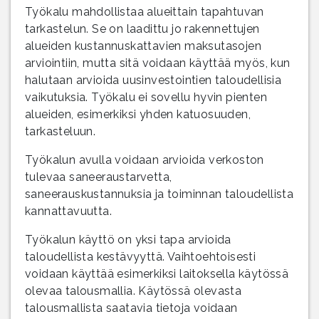
Työkalu mahdollistaa alueittain tapahtuvan
tarkastelun. Se on laadittu jo rakennettujen
alueiden kustannuskattavien maksutasojen
arviointiin, mutta sitä voidaan käyttää myös, kun
halutaan arvioida uusinvestointien taloudellisia
vaikutuksia. Työkalu ei sovellu hyvin pienten
alueiden, esimerkiksi yhden katuosuuden,
tarkasteluun.
Työkalun avulla voidaan arvioida verkoston
tulevaa saneeraustarvetta,
saneerauskustannuksia ja toiminnan taloudellista
kannattavuutta.
Työkalun käyttö on yksi tapa arvioida
taloudellista kestävyyttä. Vaihtoehtoisesti
voidaan käyttää esimerkiksi laitoksella käytössä
olevaa talousmallia. Käytössä olevasta
talousmallista saatavia tietoja voidaan