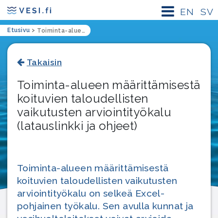
EN
SV
Etusivu
>
Toiminta-alueen määrittämisestä koituvien taloudellisten vaikutusten arviointityökalu (latauslinkki ja ohjeet)
Takaisin
Toiminta-alueen määrittämisestä
koituvien taloudellisten
vaikutusten arviointityökalu
(latauslinkki ja ohjeet)
Toiminta-alueen määrittämisestä
koituvien taloudellisten vaikutusten
arviointityökalu on selkeä Excel-
pohjainen työkalu. Sen avulla kunnat ja