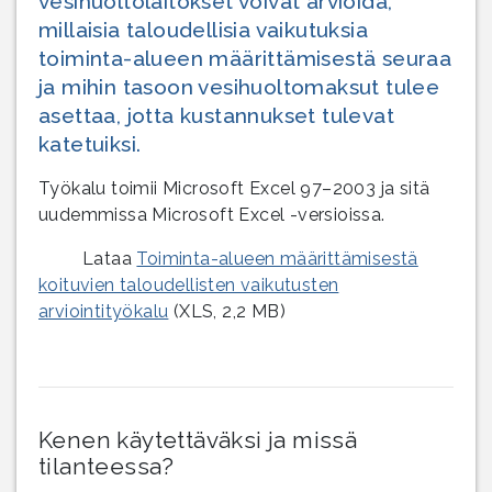
vesihuoltolaitokset voivat arvioida,
millaisia taloudellisia vaikutuksia
toiminta-alueen määrittämisestä seuraa
ja mihin tasoon vesihuoltomaksut tulee
asettaa, jotta kustannukset tulevat
katetuiksi.
Työkalu toimii Microsoft Excel 97–2003 ja sitä
uudemmissa Microsoft Excel -versioissa.
Lataa
Toiminta-alueen määrittämisestä
koituvien taloudellisten vaikutusten
arviointityökalu
(XLS, 2,2 MB)
Kenen käytettäväksi ja missä
tilanteessa?