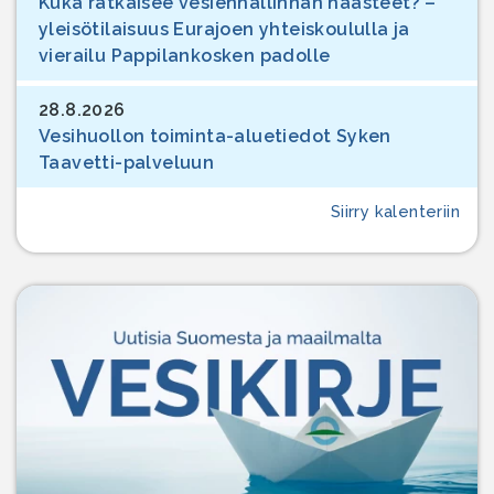
Kuka ratkaisee vesienhallinnan haasteet? –
yleisötilaisuus Eurajoen yhteiskoululla ja
vierailu Pappilankosken padolle
28.8.2026
Vesihuollon toiminta-aluetiedot Syken
Taavetti-palveluun
Siirry kalenteriin