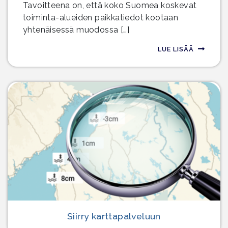
Tavoitteena on, että koko Suomea koskevat
toiminta-alueiden paikkatiedot kootaan
yhtenäisessä muodossa […]
LUE LISÄÄ
Siirry karttapalveluun