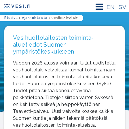
EN
SV
Etusivu
>
Ajankohtaista
>
vesihuoltolaitoksen toiminta-alue
Vesihuoltolaitosten toiminta-
aluetiedot Suomen
ympäristökeskukseen
Vuoden 2026 alussa voimaan tullut uudistettu
vesihuoltolaki velvoittaa kunnat toimittamaan
vesihuoltolaitosten toiminta-alueita koskevat
tiedot Suomen ympäristökeskukseen (Syke).
Tiedot pitää siirtää koneluettavana
paikkatietona. Tietojen siirtoa varten Sykessä
on kehitetty selkeä ja helppokäyttöinen
Taavetti-palvelu. Uusi velvoite koskee kaikkia
Suomen kuntia ja niiden tekemiä päätöksiä
vesihuoltolaitosten toiminta-alueista.