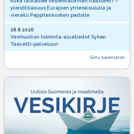
Kuka ratkaisee vesienhallinnan haasteet? –
yleisötilaisuus Eurajoen yhteiskoululla ja
vierailu Pappilankosken padolle
28.8.2026
Vesihuollon toiminta-aluetiedot Syken
Taavetti-palveluun
Siirry kalenteriin