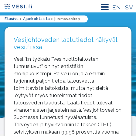
EN
SV
Etusivu
>
Ajankohtaista
>
juomavesiraportit
Vesijohtoveden laatutiedot näkyvät
vesi.fi:ssä
Vesi.fi:n työkalu ”Vesihuoltolaitosten
tunnusluvut” on nyt entistäkin
monipuolisempi. Palvelu on jo aiemmin
tarjonnut paljon tietoa talousvettä
toimittavista laitoksista, mutta nyt sieltä
löytyvät myös tuoreimmat tiedot
talousveden laadusta. Laatutiedot tulevat
viranomaisten järjestelmästä. Vesijohtovesi on
Suomessa tunnetusti hyvälaatuista.
Terveyden ja hyvinvoinnin laitoksen (THL)
selvityksen mukaan 99,98 prosenttia vuonna