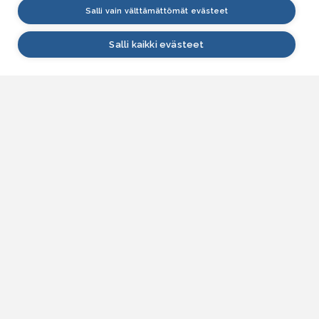
Salli vain välttämättömät evästeet
Salli kaikki evästeet
VESI.fi
Vesi.fi on vesiaiheisen tutkitun tiedon lähde, joka
palvelee sekä kansalaisia että eri alojen
asiantuntijoita. Tietosisällön sivustolle tuottavat
Suomen ympäristökeskus, Lupa- ja valvontavirasto,
Elinvoimakeskukset, Ilmatieteen laitos ja Tulvakeskus
yhteistyössä vesialan asiantuntijaorganisaatioiden
kanssa.
ASIAKASPALVELU
Yhteydenottolomake
SÄHKÖPOSTI