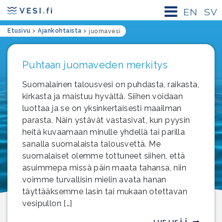
EN
SV
Etusivu
>
Ajankohtaista
>
juomavesi
Puhtaan juomaveden merkitys
Suomalainen talousvesi on puhdasta, raikasta,
kirkasta ja maistuu hyvältä. Siihen voidaan
luottaa ja se on yksinkertaisesti maailman
parasta. Näin ystävät vastasivat, kun pyysin
heitä kuvaamaan minulle yhdellä tai parilla
sanalla suomalaista talousvettä. Me
suomalaiset olemme tottuneet siihen, että
asuimmepa missä päin maata tahansa, niin
voimme turvallisin mielin avata hanan
täyttääksemme lasin tai mukaan otettavan
vesipullon […]