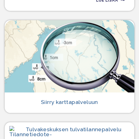
LUE LISÄÄ
Siirry karttapalveluun
Tulvakeskuksen tulvatilanne­palvelu