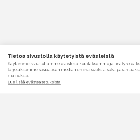
Tietoa sivustolla käytetyistä evästeistä
Käytämme sivustollamme evästeitä kerätäksemme ja analysoidakse
tarjotaksemme sosiaalisen median ominaisuuksia sekä parantaaks
mainoksia.
Lue lisää evästeasetuksista
VESI.fi
Vesi.fi on vesiaiheisen tutkitun tiedon lähde, joka