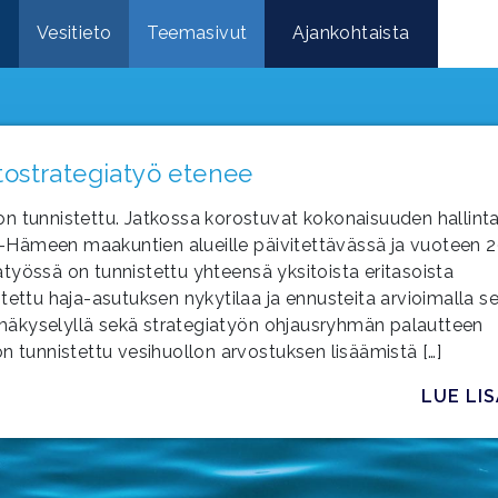
e
Vesitieto
Teemasivut
Ajankohtaista
ostrategiatyö etenee
n tunnistettu. Jatkossa korostuvat kokonaisuuden hallinta
jät-Hämeen maakuntien alueille päivitettävässä ja vuoteen 
työssä on tunnistettu yhteensä yksitoista eritasoista
tettu haja-asutuksen nykytilaa ja ennusteita arvioimalla s
htymäkyselyllä sekä strategiatyön ohjausryhmän palautteen
n tunnistettu vesihuollon arvostuksen lisäämistä […]
LUE LI