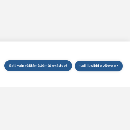
Salli vain välttämättömät evästeet
Salli kaikki evästeet
tusivu
arttapalvelu