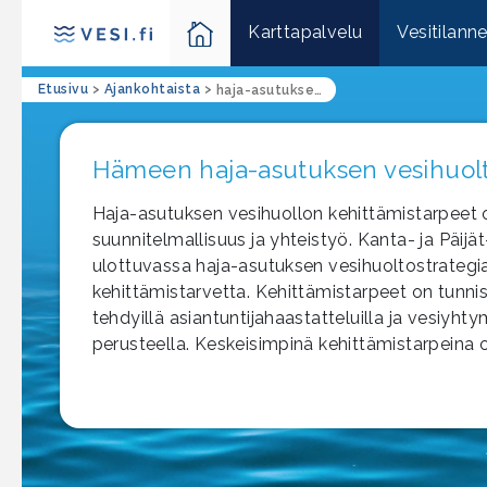
Karttapalvelu
Vesitilann
Etusivu
>
Ajankohtaista
>
haja-asutuksen jätevedet
Hämeen haja-asutuksen vesihuolt
Haja-asutuksen vesihuollon kehittämistarpeet o
suunnitelmallisuus ja yhteistyö. Kanta- ja Päi
ulottuvassa haja-asutuksen vesihuoltostrategia
kehittämistarvetta. Kehittämistarpeet on tunnis
tehdyillä asiantuntijahaastatteluilla ja vesiy
perusteella. Keskeisimpinä kehittämistarpeina o