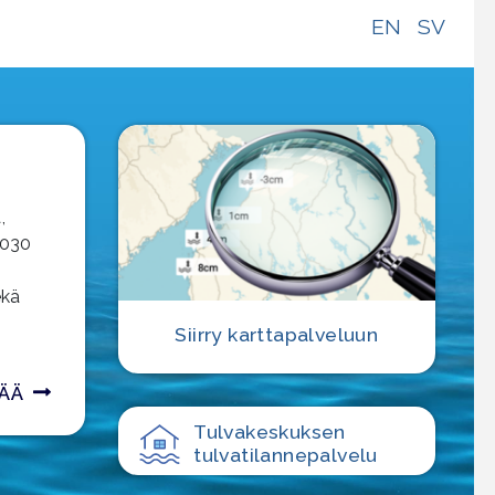
EN
SV
,
2030
ekä
Siirry karttapalveluun
SÄÄ
Tulvakeskuksen
tulvatilanne­palvelu