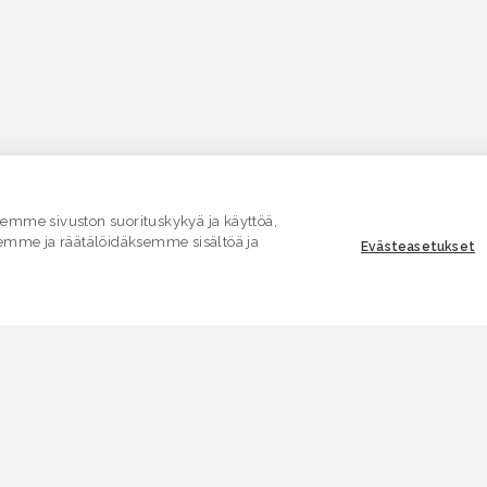
mme sivuston suorituskykyä ja käyttöä,
emme ja räätälöidäksemme sisältöä ja
Evästeasetukset
ASIAKASPALVELU
E
Yhteydenottolomake
K