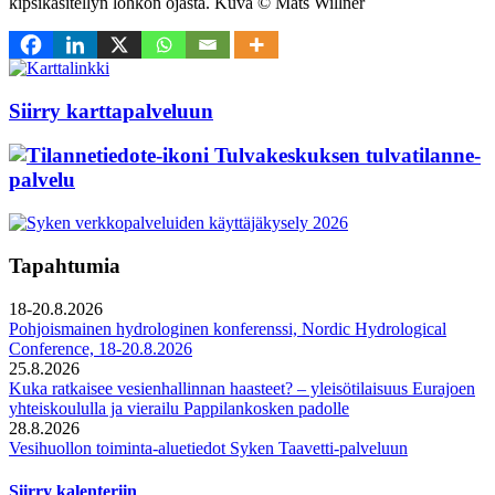
kipsikäsitellyn lohkon ojasta. Kuva © Mats Willner
Siirry karttapalveluun
Tulvakeskuksen tulvatilanne­
palvelu
Tapahtumia
18-20.8.2026
Pohjoismainen hydrologinen konferenssi, Nordic Hydrological
Conference, 18-20.8.2026
25.8.2026
Kuka ratkaisee vesienhallinnan haasteet? – yleisötilaisuus Eurajoen
yhteiskoululla ja vierailu Pappilankosken padolle
28.8.2026
Vesihuollon toiminta-aluetiedot Syken Taavetti-palveluun
Siirry kalenteriin