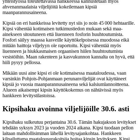
yhteistyössä toteutettavassa hankkeessa kannustetaan myös
ahvenanmaalaisia viljelijöitä kokeilemaan kipsiä
maanparannusaineena.
Kipsiä on eri hankkeissa levitetty nyt siis jo noin 45 000 hehtaarille.
Kipsi vähentää kotimaisen tutkimustiedon mukaan sekä maa-
ainekseen sitoutuneen että liuenneen fosforin huuhtoutumista.
Fosfori säilyy maassa kasveille käyttökelpoisessa muodossa eikä
mitään haittoja viljelyyn ole raportoitu. Kipsi vähentää myös
liuenneen ja hiukkasmaisen orgaanisen hiilen huuhtoutumista
vesistöihin. Maan rakenteen ja kasvukunnon kannalta on hyvä, että
hiili pysyy pellossa.
Mikään uusi aine kipsi ei ole kotimaisessa maataloudessa, vaan
varsinkin Pohjois-Pohjanmaan perunanviljelijät ovat käyttäneet
kipsiä jo vuosia maanparannusaineena sekä kalsiumlannoitteena.
Alueen aikaisempi kipsin käyttökokemus on nähtävissä myös
hankkeen levitystilastoissa.
Kipsihaku avoinna viljelijöille 30.6. asti
Kipsihaku sulkeutuu perjantaina 30.6. Tämän hakujakson levitykset
tehdään syksyn 2023 ja vuoden 2024 aikana. Kipsi tuodaan pellon
laitaan mahdollisimman lähellä levitysajankohtaa. Hankkeen
kilpailuttama maatalousurakoitsija hoitaa kipsin levityksen. Kipsi