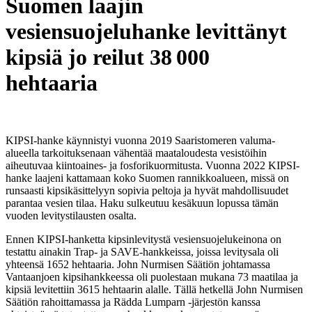
Suomen laajin
vesiensuojeluhanke levittänyt
kipsiä jo reilut 38 000
hehtaaria
KIPSI-hanke käynnistyi vuonna 2019 Saaristomeren valuma-
alueella tarkoituksenaan vähentää maataloudesta vesistöihin
aiheutuvaa kiintoaines- ja fosforikuormitusta. Vuonna 2022 KIPSI-
hanke laajeni kattamaan koko Suomen rannikkoalueen, missä on
runsaasti kipsikäsittelyyn sopivia peltoja ja hyvät mahdollisuudet
parantaa vesien tilaa. Haku sulkeutuu kesäkuun lopussa tämän
vuoden levitystilausten osalta.
Ennen KIPSI-hanketta kipsinlevitystä vesiensuojelukeinona on
testattu ainakin Trap- ja SAVE-hankkeissa, joissa levitysala oli
yhteensä 1652 hehtaaria. John Nurmisen Säätiön johtamassa
Vantaanjoen kipsihankkeessa oli puolestaan mukana 73 maatilaa ja
kipsiä levitettiin 3615 hehtaarin alalle. Tällä hetkellä John Nurmisen
Säätiön rahoittamassa ja Rädda Lumparn -järjestön kanssa