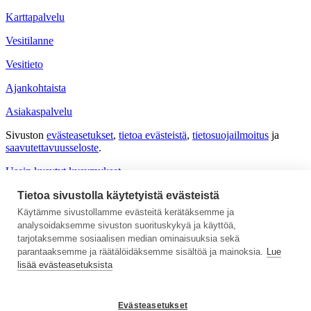
Karttapalvelu
Vesitilanne
Vesitieto
Ajankohtaista
Asiakaspalvelu
Sivuston
evästeasetukset
,
tietoa evästeistä
,
tietosuojailmoitus
ja
saavutettavuus­seloste
.
Usein kysytyt kysymykset
Anna palautetta
Tietoa sivustolla käytetyistä evästeistä
Käytämme sivustollamme evästeitä kerätäksemme ja
Asiantuntijan työpöytä
analysoidaksemme sivuston suorituskykyä ja käyttöä,
Medialle
tarjotaksemme sosiaalisen median ominaisuuksia sekä
parantaaksemme ja räätälöidäksemme sisältöä ja mainoksia.
Lue
lisää evästeasetuksista
Evästeasetukset