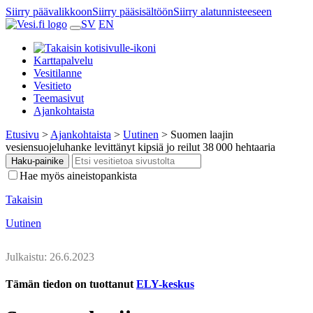
Siirry päävalikkoon
Siirry pääsisältöön
Siirry alatunnisteeseen
SV
EN
Karttapalvelu
Vesitilanne
Vesitieto
Teemasivut
Ajankohtaista
Etusivu
>
Ajankohtaista
>
Uutinen
>
Suomen laajin
vesiensuojeluhanke levittänyt kipsiä jo reilut 38 000 hehtaaria
Haku-painike
Hae myös aineistopankista
Takaisin
Uutinen
Julkaistu: 26.6.2023
Tämän tiedon on tuottanut
ELY-keskus