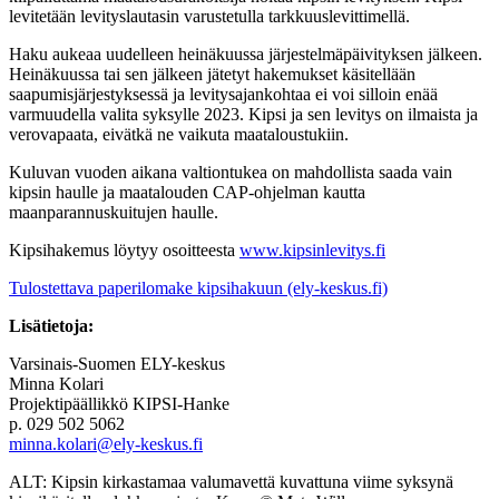
levitetään levityslautasin varustetulla tarkkuuslevittimellä.
Haku aukeaa uudelleen heinäkuussa järjestelmäpäivityksen jälkeen.
Heinäkuussa tai sen jälkeen jätetyt hakemukset käsitellään
saapumisjärjestyksessä ja levitysajankohtaa ei voi silloin enää
varmuudella valita syksylle 2023. Kipsi ja sen levitys on ilmaista ja
verovapaata, eivätkä ne vaikuta maataloustukiin.
Kuluvan vuoden aikana valtiontukea on mahdollista saada vain
kipsin haulle ja maatalouden CAP-ohjelman kautta
maanparannuskuitujen haulle.
Kipsihakemus löytyy osoitteesta
www.kipsinlevitys.fi
Tulostettava paperilomake kipsihakuun (ely-keskus.fi)
Lisätietoja:
Varsinais-Suomen ELY-keskus
Minna Kolari
Projektipäällikkö KIPSI-Hanke
p. 029 502 5062
minna.kolari@ely-keskus.fi
ALT: Kipsin kirkastamaa valumavettä kuvattuna viime syksynä