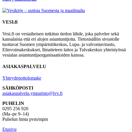
VESI.fi
Vesi.fi on vesiaiheisen tutkitun tiedon lähde, joka palvelee sekä
kansalaisia että eri alojen asiantuntijoita. Tietosisällön sivustolle
tuottavat Suomen ympäristökeskus, Lupa- ja valvontavirasto,
Elinvoimakeskukset, Ilmatieteen laitos ja Tulvakeskus yhteistyössä
vesialan asiantuntijaorganisaatioiden kanssa.
ASIAKASPALVELU
Yhteydenottolomake
SÄHKÖPOSTI
asiakaspalvelu.ymparisto@lvv.fi
PUHELIN
0295 256 920
(Ma–pe 9–14)
Puhelun hinta pvm/mpm
Etusivu