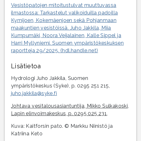
Vesistöpatojen mitoitustulvat muuttuvassa
ilmastossa: Tarkastelut valikoiduilla padoilla
Kymijoen, Kokemäenjoen sekä Pohjanmaan
maakuntien vesistöissä. Juho Jakkila, Miia
Kumpumäki, Noora Veijalainen, Kalle Sippel ja
Harri Myllyniemi. Suomen ympäristökeskuksen
raportteja 29/2025. (hdl.handle.net)
Lisätietoa
Hydrologi Juho Jakkila, Suomen
ympäristökeskus (Syke), p. 0295 251 215,
juho.jakkila@syke.fi
Johtava vesitalousasiantuntija, Mikko Sulkakoski,
Lapin elinvoimakeskus, p. 0295 025 231,
Kuva: Kaitforsin pato. © Markku Niinistö ja
Katriina Keto