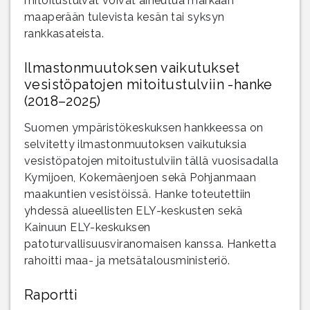
mitoitustulvat voivat aiheutua märkään
maaperään tulevista kesän tai syksyn
rankkasateista.
Ilmastonmuutoksen vaikutukset
vesistöpatojen mitoitustulviin -hanke
(2018–2025)
Suomen ympäristökeskuksen hankkeessa on
selvitetty ilmastonmuutoksen vaikutuksia
vesistöpatojen mitoitustulviin tällä vuosisadalla
Kymijoen, Kokemäenjoen sekä Pohjanmaan
maakuntien vesistöissä. Hanke toteutettiin
yhdessä alueellisten ELY-keskusten sekä
Kainuun ELY-keskuksen
patoturvallisuusviranomaisen kanssa. Hanketta
rahoitti maa- ja metsätalousministeriö.
Raportti