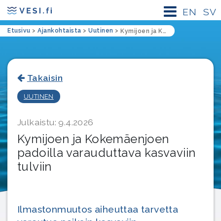
EN
SV
Etusivu
>
Ajankohtaista
>
Uutinen
>
Kymijoen ja Kokemäenjoen padoilla varauduttava kasvaviin tulviin
Takaisin
UUTINEN
Julkaistu: 9.4.2026
Kymijoen ja Kokemäenjoen
padoilla varauduttava kasvaviin
tulviin
Ilmastonmuutos aiheuttaa tarvetta