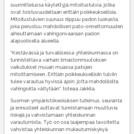
suunnittelussa käytettyjä mitoitustulvia, jotka
ovat toistuvuudeltaan erittäin poikkeuksellisia.
Mitoitustulvien suuruus riippuu padon luokasta,
joka perustuu mahdollisen pato-onnettomuuden
aiheuttamaan vahingonvaaraan padon
alapuolisella alueella.
”Kestävässä ja turvallisessa yhteiskunnassa on
tunnistettava varhain ilmastonmuutoksen
vaikutukset muuan muassa patojen
mitoittamiseen. Erittäin poikkeuksellisiin tulviin
tulee varautua hyvissä ajoin, jotta mahdollisilta
vahingoilta vältytään”, toteaa Jakkila.
Suomen ympäristökeskuksen tutkimus, seuranta
ja ennusteet auttavat tunnistamaan muuttuvia
riskejä ja vahvistamaan yhteiskunnan
varautumista. Työ on osa laajempaa tavoitetta
vahvistaa yhteiskunnan mukautumiskykyä