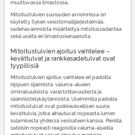
muuttuvassa ilmastossa.
Mitoitustulvien suuruuden arvioinnissa on
käytetty Syken vesistömallijärjestelmää,
sadehavainnoista määriteltyä mitoitussadantaa
sekä useita eri ilmastoskenaarioita.
Mitoitustulvien ajoitus vaihtelee –
kevättulvat ja rankkasadetulvat ovat
tyypillisiä
Mitoitustulvien ajoitus vaihtelee eri padoilla
riippuen sijainnista, valuma-alueen
ominaisuuksista, varastotilavuudesta ja
säännöstelykäytännöistä. Useimmilla padoilla
mitoitustulvat ovat poikkeuksellisen suuria
kevättulvia, jotka aiheutuvat nopeasta lumen
sulamisesta yhdessä vesisateen kanssa. Pienillä,
sateisiin nopeasti reagoivilla valuma-alueilla