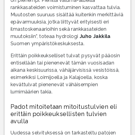
on pienempi. Pienillä valuma-alueilla
rankkasateiden voimistuminen kasvattaa tulvia.
Muutosten suuruus sisältää kuitenkin merkittäviä
epävarmuuksia, jotka liittyvät erityisesti eri
ilmastoskenaarioihin sekä rankkasateiden
muutoksiin”, toteaa hydrologi
Juho Jakkila
Suomen ympäristökeskuksesta.
Erittäin poikkeukselliset tulvat pysyvät pääosin
entisellään tai pienenevät tämän vuosisadan
aikana keskisuurissa, vähäjärvisissä vesistöissä,
esimerkiksi Loimijoella ja Kalajoella, koska
kevättulvat pienenevät vähäisempien
lumimäärien takia.
Padot mitoitetaan mitoitustulvien eli
erittäin poikkeuksellisten tulvien
avulla
Uudessa selvityksessä on tarkasteltu patojen