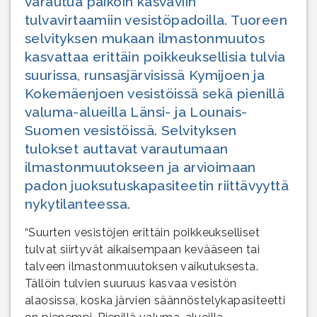
varautua paikoin kasvaviin
tulvavirtaamiin vesistöpadoilla. Tuoreen
selvityksen mukaan ilmastonmuutos
kasvattaa erittäin poikkeuksellisia tulvia
suurissa, runsasjärvisissä Kymijoen ja
Kokemäenjoen vesistöissä sekä pienillä
valuma-alueilla Länsi- ja Lounais-
Suomen vesistöissä. Selvityksen
tulokset auttavat varautumaan
ilmastonmuutokseen ja arvioimaan
padon juoksutuskapasiteetin riittävyyttä
nykytilanteessa.
“Suurten vesistöjen erittäin poikkeukselliset
tulvat siirtyvät aikaisempaan kevääseen tai
talveen ilmastonmuutoksen vaikutuksesta.
Tällöin tulvien suuruus kasvaa vesistön
alaosissa, koska järvien säännöstelykapasiteetti