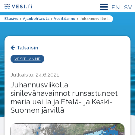
EN
SV
Etusivu
>
Ajankohtaista
>
Vesitilanne
>
Juhannusviikolla sinilevähavainnot runsastuneet merialueilla ja Etelä- ja Keski-Suomen järvillä
Takaisin
VESITILANNE
Julkaistu: 24.6.2021
Juhannusviikolla
sinilevähavainnot runsastuneet
merialueilla ja Etelä- ja Keski-
Suomen järvillä