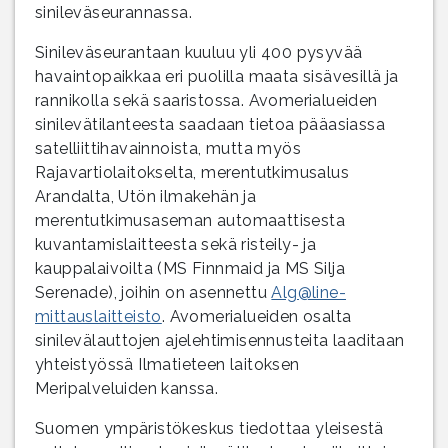
sinileväseurannassa.
Sinileväseurantaan kuuluu yli 400 pysyvää
havaintopaikkaa eri puolilla maata sisävesillä ja
rannikolla sekä saaristossa. Avomerialueiden
sinilevätilanteesta saadaan tietoa pääasiassa
satelliittihavainnoista, mutta myös
Rajavartiolaitokselta, merentutkimusalus
Arandalta, Utön ilmakehän ja
merentutkimusaseman automaattisesta
kuvantamislaitteesta sekä risteily- ja
kauppalaivoilta (MS Finnmaid ja MS Silja
Serenade), joihin on asennettu
Alg@line-
mittauslaitteisto
. Avomerialueiden osalta
sinilevälauttojen ajelehtimisennusteita laaditaan
yhteistyössä Ilmatieteen laitoksen
Meripalveluiden kanssa.
Suomen ympäristökeskus tiedottaa yleisestä