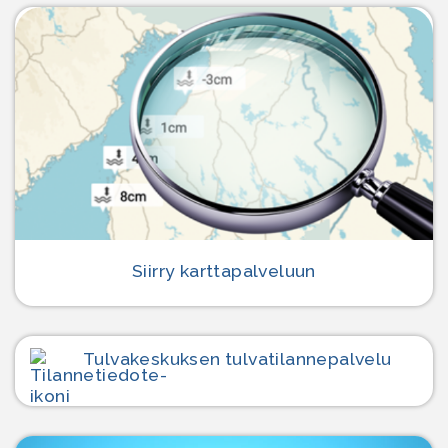
Siirry karttapalveluun
Tulvakeskuksen tulvatilanne­palvelu