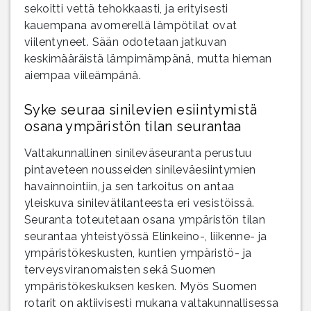
sekoitti vettä tehokkaasti, ja erityisesti
kauempana avomerellä lämpötilat ovat
viilentyneet. Sään odotetaan jatkuvan
keskimääräistä lämpimämpänä, mutta hieman
aiempaa viileämpänä.
Syke seuraa sinilevien esiintymistä
osana ympäristön tilan seurantaa
Valtakunnallinen sinileväseuranta perustuu
pintaveteen nousseiden sinileväesiintymien
havainnointiin, ja sen tarkoitus on antaa
yleiskuva sinilevätilanteesta eri vesistöissä.
Seuranta toteutetaan osana ympäristön tilan
seurantaa yhteistyössä Elinkeino-, liikenne- ja
ympäristökeskusten, kuntien ympäristö- ja
terveysviranomaisten sekä Suomen
ympäristökeskuksen kesken. Myös Suomen
rotarit on aktiivisesti mukana valtakunnallisessa