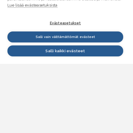
Lue lisää evästeasetuksista
Evästeasetukset
Salli vain välttämättömät evästeet
Salli kaikki evästeet
VESI.fi
Vesi.fi on vesiaiheisen tutkitun tiedon lähde, joka
palvelee sekä kansalaisia että eri alojen
asiantuntijoita. Tietosisällön sivustolle tuottavat
Suomen ympäristökeskus, Lupa- ja valvontavirasto,
Elinvoimakeskukset, Ilmatieteen laitos ja Tulvakeskus
yhteistyössä vesialan asiantuntijaorganisaatioiden