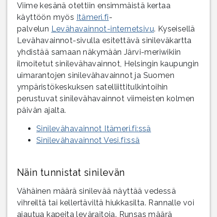
Viime kesänä otettiin ensimmäistä kertaa
käyttöön myös
Itämeri.fi
-
palvelun
Levähavainnot-internetsivu
. Kyseisellä
Levähavainnot-sivulla esitettävä sinileväkartta
yhdistää samaan näkymään Järvi-meriwikiin
ilmoitetut sinilevähavainnot, Helsingin kaupungin
uimarantojen sinilevähavainnot ja Suomen
ympäristökeskuksen satelliittitulkintoihin
perustuvat sinilevähavainnot viimeisten kolmen
päivän ajalta.
Sinilevähavainnot Itämeri.fi:ssä
Sinilevähavainnot Vesi.fi:ssä
Näin tunnistat sinilevän
Vähäinen määrä sinilevää näyttää vedessä
vihreiltä tai kellertäviltä hiukkasilta. Rannalle voi
ajautua kapeita leväraitoja. Runsas määrä