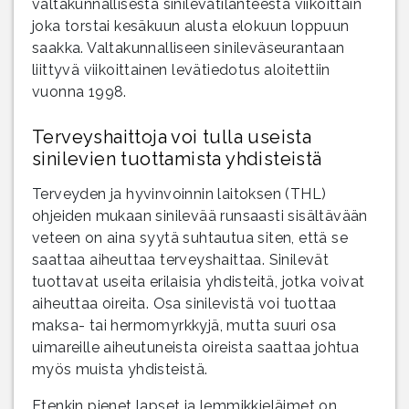
valtakunnallisesta sinilevätilanteesta viikoittain
joka torstai kesäkuun alusta elokuun loppuun
saakka. Valtakunnalliseen sinileväseurantaan
liittyvä viikoittainen levätiedotus aloitettiin
vuonna 1998.
Terveyshaittoja voi tulla useista
sinilevien tuottamista yhdisteistä
Terveyden ja hyvinvoinnin laitoksen (THL)
ohjeiden mukaan sinilevää runsaasti sisältävään
veteen on aina syytä suhtautua siten, että se
saattaa aiheuttaa terveyshaittaa. Sinilevät
tuottavat useita erilaisia yhdisteitä, jotka voivat
aiheuttaa oireita. Osa sinilevistä voi tuottaa
maksa- tai hermomyrkkyjä, mutta suuri osa
uimareille aiheutuneista oireista saattaa johtua
myös muista yhdisteistä.
Etenkin pienet lapset ja lemmikkieläimet on