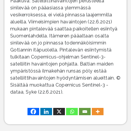
Pääkuva: Satelliittihavaintojen perusteella
sinilevää on pääasiassa ylemmässä
vesikerroksessa, ei vielä pinnassa laajemmilla
alueilla. Viimeisimpien havaintojen (22.6.2021)
mukaan pintalevää saattaa paikoitellen esiintyä
Suomenlahdella. Itämeren pääaltaan osalta
sinilevää on jo pinnassa todennäköisimmin
Gotlannin itäpuolella. Pintalevän esiintymistä
tulkitaan Copernicus-ohjelman Sentinel-3-
satelliitin havaintojen pohjalta. Baltian maiden
ympäristössä ilmakehän runsas pöly estää
satelliittihavaintojen hyödyntämisen alueittain. ©
Sisältää muokattua Copernicus Sentinel-3 -
dataa, Syke (22.6.2021).