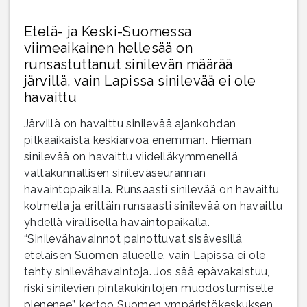
Etelä- ja Keski-Suomessa
viimeaikainen hellesää on
runsastuttanut sinilevän määrää
järvillä, vain Lapissa sinilevää ei ole
havaittu
Järvillä on havaittu sinilevää ajankohdan
pitkäaikaista keskiarvoa enemmän. Hieman
sinilevää on havaittu viidelläkymmenellä
valtakunnallisen sinileväseurannan
havaintopaikalla. Runsaasti sinilevää on havaittu
kolmella ja erittäin runsaasti sinilevää on havaittu
yhdellä virallisella havaintopaikalla.
“Sinilevähavainnot painottuvat sisävesillä
eteläisen Suomen alueelle, vain Lapissa ei ole
tehty sinilevähavaintoja. Jos sää epävakaistuu,
riski sinilevien pintakukintojen muodostumiselle
pienenee”, kertoo Suomen ympäristökeskuksen