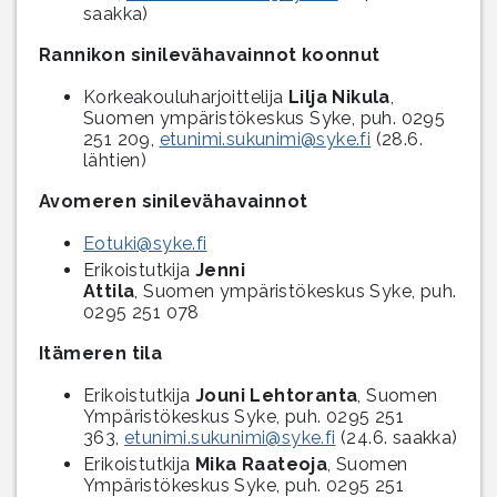
saakka)
Rannikon sinilevähavainnot koonnut
Korkeakouluharjoittelija
Lilja Nikula
,
Suomen ympäristökeskus Syke, puh. 0295
251 209,
etunimi.sukunimi@syke.fi
(28.6.
lähtien)
Avomeren sinilevähavainnot
Eotuki@syke.fi
Erikoistutkija
Jenni
Attila
, Suomen ympäristökeskus Syke, puh.
0295 251 078
Itämeren tila
Erikoistutkija
Jouni Lehtoranta
, Suomen
Ympäristökeskus Syke, puh. 0295 251
363,
etunimi.sukunimi@syke.fi
(24.6. saakka)
Erikoistutkija
Mika Raateoja
, Suomen
Ympäristökeskus Syke, puh. 0295 251