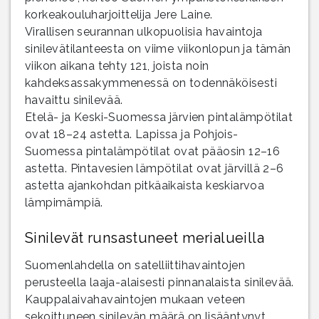
korkeakouluharjoittelija Jere Laine.
Virallisen seurannan ulkopuolisia havaintoja
sinilevätilanteesta on viime viikonlopun ja tämän
viikon aikana tehty 121, joista noin
kahdeksassakymmenessä on todennäköisesti
havaittu sinilevää.
Etelä- ja Keski-Suomessa järvien pintalämpötilat
ovat 18–24 astetta. Lapissa ja Pohjois-
Suomessa pintalämpötilat ovat pääosin 12–16
astetta. Pintavesien lämpötilat ovat järvillä 2–6
astetta ajankohdan pitkäaikaista keskiarvoa
lämpimämpiä.
Sinilevät runsastuneet merialueilla
Suomenlahdella on satelliittihavaintojen
perusteella laaja-alaisesti pinnanalaista sinilevää.
Kauppalaivahavaintojen mukaan veteen
sekoittuneen sinilevän määrä on lisääntynyt