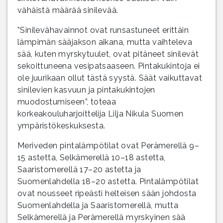
vähäistä määrää sinilevää.
”Sinilevähavainnot ovat runsastuneet erittäin
lämpimän sääjakson aikana, mutta vaihteleva
sää, kuten myrskytuulet, ovat pitäneet sinilevät
sekoittuneena vesipatsaaseen. Pintakukintoja ei
ole juurikaan ollut tästä syystä. Säät vaikuttavat
sinilevien kasvuun ja pintakukintojen
muodostumiseen”, toteaa
korkeakouluharjoittelija Lilja Nikula Suomen
ympäristökeskuksesta.
Meriveden pintalämpötilat ovat Perämerellä 9–
15 astetta, Selkämerellä 10–18 astetta,
Saaristomerellä 17–20 astetta ja
Suomenlahdella 18–20 astetta. Pintalämpötilat
ovat nousseet ripeästi helteisen sään johdosta
Suomenlahdella ja Saaristomerellä, mutta
Selkämerellä ja Perämerellä myrskyinen sää