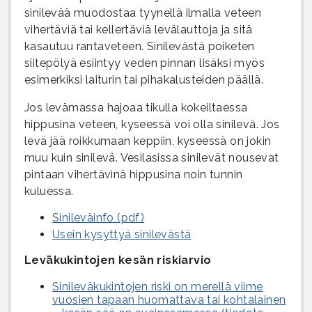
sinilevää muodostaa tyynellä ilmalla veteen
vihertäviä tai kellertäviä levälauttoja ja sitä
kasautuu rantaveteen. Sinilevästä poiketen
siitepölyä esiintyy veden pinnan lisäksi myös
esimerkiksi laiturin tai pihakalusteiden päällä.
Jos levämassa hajoaa tikulla kokeiltaessa
hippusina veteen, kyseessä voi olla sinilevä. Jos
levä jää roikkumaan keppiin, kyseessä on jokin
muu kuin sinilevä. Vesilasissa sinilevät nousevat
pintaan vihertävinä hippusina noin tunnin
kuluessa.
Sinileväinfo (pdf)
Usein kysyttyä sinilevästä
Leväkukintojen kesän riskiarvio
Sinileväkukintojen riski on merellä viime
vuosien tapaan huomattava tai kohtalainen