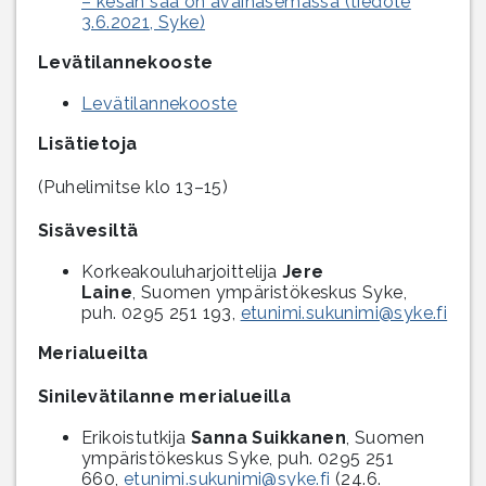
– kesän sää on avainasemassa (tiedote
3.6.2021, Syke)
Levätilannekooste
Levätilannekooste
Lisätietoja
(Puhelimitse klo 13–15)
Sisävesiltä
Korkeakouluharjoittelija
Jere
Laine
, Suomen ympäristökeskus Syke,
puh. 0295 251 193,
etunimi.sukunimi@syke.fi
Merialueilta
Sinilevätilanne merialueilla
Erikoistutkija
Sanna Suikkanen
, Suomen
ympäristökeskus Syke, puh. 0295 251
660,
etunimi.sukunimi@syke.fi
(24.6.