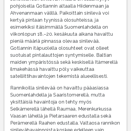
pohjoisella Gotlannin altaalla Hiidenmaan ja
Ahvenanmaan välillä. Paikoittain sinilevä voi
kertyä pintaan tyynissä olosuhteissa, ja
esimerkiksi itäisimmällä Suomenlahdella on
viikonlopun 18.–20. kesäkuuta aikana havaittu
pieniä määriä pinnassa olevaa sinilevää.
Gotlannin itäpuolella olosuhteet ovat olleet
suotuisat pintalauttojen syntymiselle. Baltian
maiden ympäristössä sekä keskisellä Itämerellä
ilmakehässä havaittu pöly vaikeuttaa
satelliittihavaintojen tekemistä alueellisesti.
Rannikoilla sinilevää on havaittu pääasiassa
Suomenlahdella ja Saaristomerellä, mutta
yksittäisiä havaintoja on tehty myös
Selkämerellä lähellä Raumaa, Merenkurkussa
Vaasan lähellä ja Pietarsaaren edustalla sekä
Perämerellä Raahen edustalla. Valtaosa rannikon
sinilevähavainnoista koskee edelleen vain