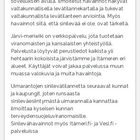
sovelluksen avulla. Ilmoitetut havainnot näkyvät
valtakunnallisella levätilannekartalla ja tukevat
valtakunnallista levätilanteen arviointia. Myös
havainnot siitä, että sinilevää ei ole, ovat tärkeitä.
Järvi-meriwiki on verkkopalvelu, jota tuotetaan
viranomaisten ja kansalaisten yhteistyöllä.
Palvelusta löytyvät perustiedot kaikista yli
hehtaarin kokoisista järvistämme ja Itämeren eri
alueet. Käyttäjät voivat jakaa palvelussa muun
muassa valokuvia ja muita havaintoja.
Uimarantojen sinilevätilannetta seuraavat kunnat
ja kaupungit, joten runsaasta
sinileväesiintymästä uimarannalla kannattaa
ilmoittaa kyseisen kunnan
terveydensuojeluviranomaisille.
Sinilevähavainnot myös Itämeri.fi- ja Vesi.fi -
palveluissa