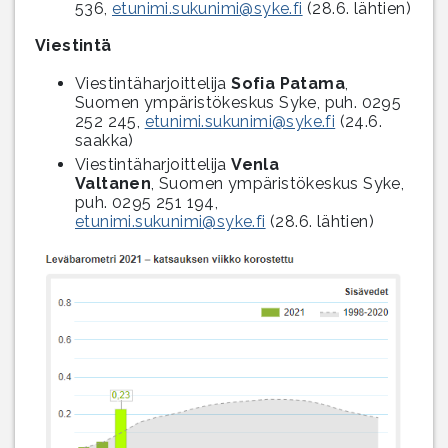
536,
etunimi.sukunimi@syke.fi
(28.6. lähtien)
Viestintä
Viestintäharjoittelija
Sofia Patama
,
Suomen ympäristökeskus Syke, puh. 0295
252 245,
etunimi.sukunimi@syke.fi
(24.6.
saakka)
Viestintäharjoittelija
Venla
Valtanen
, Suomen ympäristökeskus Syke,
puh. 0295 251 194,
etunimi.sukunimi@syke.fi
(28.6. lähtien)