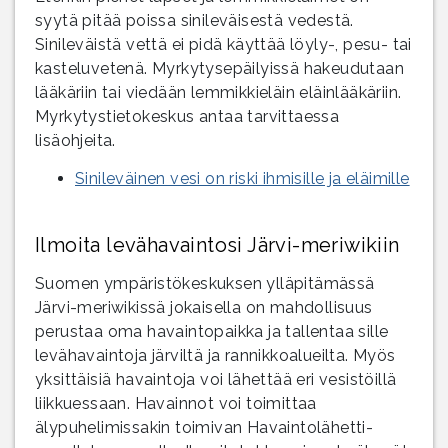
syytä pitää poissa sinileväisestä vedestä.
Sinileväistä vettä ei pidä käyttää löyly-, pesu- tai
kasteluvetenä. Myrkytysepäilyissä hakeudutaan
lääkäriin tai viedään lemmikkieläin eläinlääkäriin.
Myrkytystietokeskus antaa tarvittaessa
lisäohjeita.
Sinileväinen vesi on riski ihmisille ja eläimille
Ilmoita levähavaintosi Järvi-meriwikiin
Suomen ympäristökeskuksen ylläpitämässä
Järvi-meriwikissä jokaisella on mahdollisuus
perustaa oma havaintopaikka ja tallentaa sille
levähavaintoja järviltä ja rannikkoalueilta. Myös
yksittäisiä havaintoja voi lähettää eri vesistöillä
liikkuessaan. Havainnot voi toimittaa
älypuhelimissakin toimivan Havaintolähetti-