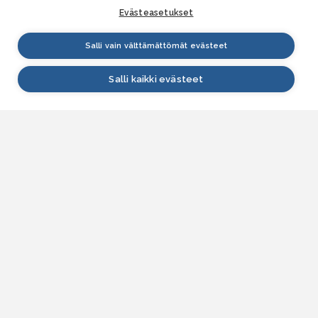
Evästeasetukset
Salli vain välttämättömät evästeet
Salli kaikki evästeet
VESI.fi
Vesi.fi on vesiaiheisen tutkitun tiedon lähde, joka
palvelee sekä kansalaisia että eri alojen
asiantuntijoita. Tietosisällön sivustolle tuottavat
Suomen ympäristökeskus, Lupa- ja valvontavirasto,
Elinvoimakeskukset, Ilmatieteen laitos ja Tulvakeskus
yhteistyössä vesialan asiantuntijaorganisaatioiden
kanssa.
ASIAKASPALVELU