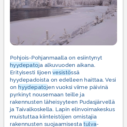
Pohjois-Pohjanmaalla on esiintynyt
hyyde
pato
ja alkuvuoden aikana.
Erityisesti Iijoen
vesistö
ssä
hyydepadoista on edelleen haittaa. Vesi
on
hyydepato
jen vuoksi viime päivinä
pyrkinyt nousemaan teille ja
rakennusten läheisyyteen Pudasjärvellä
ja Taivalkoskella. Lapin elinvoimakeskus
muistuttaa kiinteistöjen omistajia
rakennusten suojaamisesta
tulva
-