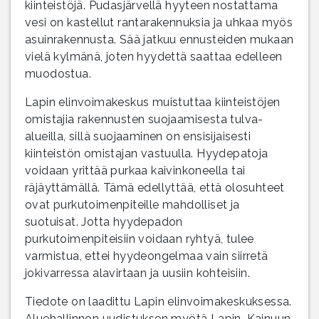
kiinteistöjä. Pudasjärvellä hyyteen nostattama
vesi on kastellut rantarakennuksia ja uhkaa myös
asuinrakennusta. Sää jatkuu ennusteiden mukaan
vielä kylmänä, joten hyydettä saattaa edelleen
muodostua.
Lapin elinvoimakeskus muistuttaa kiinteistöjen
omistajia rakennusten suojaamisesta tulva-
alueilla, sillä suojaaminen on ensisijaisesti
kiinteistön omistajan vastuulla. Hyydepatoja
voidaan yrittää purkaa kaivinkoneella tai
räjäyttämällä. Tämä edellyttää, että olosuhteet
ovat purkutoimenpiteille mahdolliset ja
suotuisat. Jotta hyydepadon
purkutoimenpiteisiin voidaan ryhtyä, tulee
varmistua, ettei hyydeongelmaa vain siirretä
jokivarressa alavirtaan ja uusiin kohteisiin.
Tiedote on laadittu Lapin elinvoimakeskuksessa.
Aluehallinnon uudistuksen myötä Lapin, Kainuun