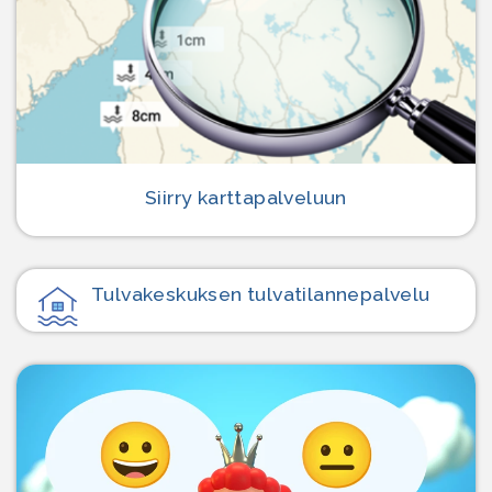
Siirry karttapalveluun
Tulvakeskuksen tulvatilanne­palvelu