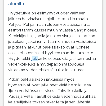
alueilla.
Hyydetulvia on esiintynyt vuodenvaihteen
jälkeen harvinaisen laajalti eri puolilla maata.
Pohjois-Pohjanmaan alueen vesistöissä näitä
esiintyi tammikuussa muun muassa Sanginjoella,
Kiiminkijoella, Iijoella ja niiden sivujoissa. Lauhan
joulukuun jälkeinen virtaamien nousu vesistöissä
ja pitkään jatkunut pakkasjakso ovat luoneet
otolliset olosuhteet hyyteen muodostumiselle.
Hyyde tukkii
joki
en koskiosuuksia ja siten nostaa
vedenkorkeuksia hyydepadon yläpuolella
virtaavan veden etsiessä uutta kulku-uraa.
Pitkän pakkasjakson jatkuessa myös
hyydetulvat ovat jatkuneet vielä helmikuussa
Iijoen vesistössä erityisesti Taivalkoskella ja
Pudasjärvellä. Taivalkoskella vedennousu uhkaa
kalanviljelylaitoksen rakenteita ja sen läheisiä