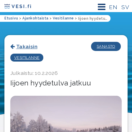
EN
SV
Etusivu
>
Ajankohtaista
>
Vesitilanne
>
Iijoen hyydetulva jatkuu
Takaisin
SANASTO
VESITILANNE
Julkaistu: 10.2.2026
Iijoen hyydetulva jatkuu