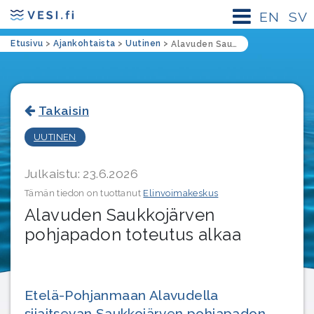
EN
SV
Etusivu
>
Ajankohtaista
>
Uutinen
>
Alavuden Saukkojärven pohjapadon toteutus alkaa
Takaisin
UUTINEN
Julkaistu: 23.6.2026
Tämän tiedon on tuottanut
Elinvoimakeskus
Alavuden Saukkojärven
pohjapadon toteutus alkaa
Etelä-Pohjanmaan Alavudella
sijaitsevan Saukkojärven pohjapadon