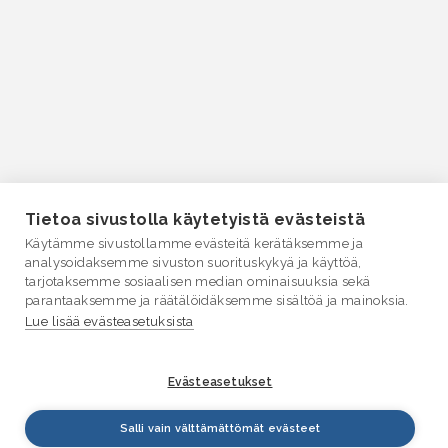
Tietoa sivustolla käytetyistä evästeistä
Käytämme sivustollamme evästeitä kerätäksemme ja
analysoidaksemme sivuston suorituskykyä ja käyttöä,
tarjotaksemme sosiaalisen median ominaisuuksia sekä
parantaaksemme ja räätälöidäksemme sisältöä ja mainoksia.
Lue lisää evästeasetuksista
Evästeasetukset
Salli vain välttämättömät evästeet