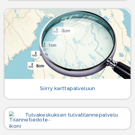
Siirry karttapalveluun
Tulvakeskuksen tulvatilanne­palvelu