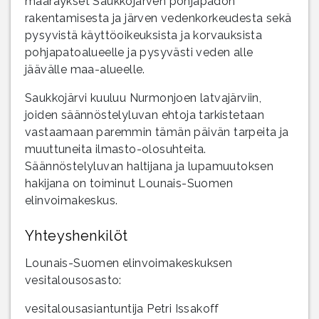
määräykset Saukkojärven pohjapadon
rakentamisesta ja järven vedenkorkeudesta sekä
pysyvistä käyttöoikeuksista ja korvauksista
pohjapatoalueelle ja pysyvästi veden alle
jäävälle maa-alueelle.
Saukkojärvi kuuluu Nurmonjoen latvajärviin,
joiden säännöstelyluvan ehtoja tarkistetaan
vastaamaan paremmin tämän päivän tarpeita ja
muuttuneita ilmasto-olosuhteita.
Säännöstelyluvan haltijana ja lupamuutoksen
hakijana on toiminut Lounais-Suomen
elinvoimakeskus.
Yhteyshenkilöt
Lounais-Suomen elinvoimakeskuksen
vesitalousosasto:
vesitalousasiantuntija Petri Issakoff