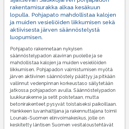
rakentamisurakka alkaa kesäkuun
lopulla. Pohjapato mahdollistaa kalojen
ja muiden vesieliöiden liikkumisen sekä
aktiivisesta järven säännöstelystä
luopumisen.
Pohjapato rakennetaan nykyisen
säännöstelypadon alavirran puolelle ja se
mahdollistaa kalojen ja muiden vesieliöiden
liikkumisen. Pohjapadon valmistumisen myötä
järven aktiivinen säännöstely päättyy ja pitkään
vallinnut vedenpinnan korkeustaso säilytetään
jatkossa pohjapadon avulla. Säännöstelypadon
luukkurakenne ja setit poistetaan, mutta
betonirakenteet pysyvät toistaiseksi paikoillaan.
Hankkeen luvanhaltijana ja rakennuttajana toimii
Lounais-Suomen elinvoimakeskus, jolle on
keskitetty läntisen Suomen vesitaloustehtävät