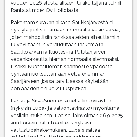
vuoden 2026 alusta alkaen. Urakoitsijana toimii
Rantalatimber Oy Hollolasta.
Rakentamisurakan aikana Saukkojärvestä ei
pystytä juoksuttamaan normaalia vesimäärää,
joten mahdollisiin rankkasateiden aiheuttamiin
tulvavirtaamiin varaudutaan laskemalla
Saukkojärven ja Kuotes- ja Putulanjärven
vedenkorkeutta hieman normaalia alemmaksi.
Lisäksi Kuotesluoman säännöstelypadosta
pyritään juoksuttamaan vettä enemmän
Saarijärveen, jossa tarvittaessa käytetään
pohjapadon ohijuoksutusputkea.
Länsi- ja Sisä-Suomen aluehallintoviraston
(nykyisin Lupa- ja valvontavirasto) myöntämä
vesilain mukainen lupa sai lainvoiman 26.9.2025,
kun korkein hallinto-oikeus hylkäsi
valituslupahakemuksen. Lupa sisältää