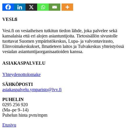
VESI.fi
Vesi.fi on vesiaiheisen tutkitun tiedon lähde, joka palvelee sekä
kansalaisia että eri alojen asiantuntijoita. Tietosisällön sivustolle
tuottavat Suomen ympäristökeskus, Lupa- ja valvontavirasto,
Elinvoimakeskukset, Ilmatieteen laitos ja Tulvakeskus yhteistyössä
vesialan asiantuntijaorganisaatioiden kanssa.
ASIAKASPALVELU
Yhteydenottolomake
SÄHKÖPOSTI
asiakaspalvelu.ymparisto@lvv.fi
PUHELIN
0295 256 920
(Ma–pe 9–14)
Puhelun hinta pvm/mpm
Etusivu