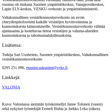
vuonna oli mukana Suomen ympäristökeskus, Vanajavesikeskus,
Lapin ELY-keskus, VESKU-verkosto ja ympäristöministeriö.
Valtakunnallinen vesistökunnostusverkosto on avoin
yhteydenpitofoorumi kaikille vesistöjen hyvinvoinnista ja
kunnostuksesta kiinnostuneille. Vesistökunnostusverkosto välittää
ajantasaista ja luotettavaa tietoa vesistöjen ja valuma-alueiden
kunnostuksesta ja rahoitusmahdollisuuksista.
Lisätietoa:
Tutkija Sari Uusheimo, Suomen ympäristökeskus, Valtakunnallinen
vesistökunnostusverkosto
0295 251 096,
etunimi.sukunimi@syke.fi
Linkkejä:
VALONIA
Kuva: Valoniassa aiemmin työskennellyt Janne Tolonen (vasen)
sekä nykyiset työntekijät Eemeli Huhta ja Jarkko Leka (oikea).