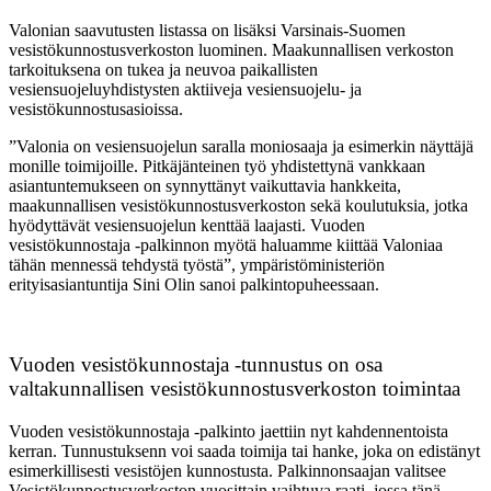
Valonian saavutusten listassa on lisäksi Varsinais-Suomen
vesistökunnostusverkoston luominen. Maakunnallisen verkoston
tarkoituksena on tukea ja neuvoa paikallisten
vesiensuojeluyhdistysten aktiiveja vesiensuojelu- ja
vesistökunnostusasioissa.
”Valonia on vesiensuojelun saralla moniosaaja ja esimerkin näyttäjä
monille toimijoille. Pitkäjänteinen työ yhdistettynä vankkaan
asiantuntemukseen on synnyttänyt vaikuttavia hankkeita,
maakunnallisen vesistökunnostusverkoston sekä koulutuksia, jotka
hyödyttävät vesiensuojelun kenttää laajasti. Vuoden
vesistökunnostaja -palkinnon myötä haluamme kiittää Valoniaa
tähän mennessä tehdystä työstä”, ympäristöministeriön
erityisasiantuntija Sini Olin sanoi palkintopuheessaan.
Vuoden vesistökunnostaja -tunnustus on osa
valtakunnallisen vesistökunnostusverkoston toimintaa
Vuoden vesistökunnostaja -palkinto jaettiin nyt kahdennentoista
kerran. Tunnustuksenn voi saada toimija tai hanke, joka on edistänyt
esimerkillisesti vesistöjen kunnostusta. Palkinnonsaajan valitsee
Vesistökunnostusverkoston vuosittain vaihtuva raati, jossa tänä