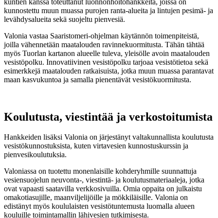
kuntien kanssa toteuttanut luonnonhoitohankkeita, joissa on
kunnostettu muun muassa purojen ranta-alueita ja lintujen pesimä- ja
levähdysalueita sekä suojeltu pienvesiä.
Valonia vastaa Saaristomeri-ohjelman käytännön toimenpiteistä,
joilla vähennetään maatalouden ravinnekuormitusta. Tähän tähtää
myös Tuorlan kartanon alueelle tuleva, yleisölle avoin maatalouden
vesistöpolku. Innovatiivinen vesistöpolku tarjoaa vesistötietoa sekä
esimerkkejä maatalouden ratkaisuista, jotka muun muassa parantavat
maan kasvukuntoa ja samalla pienentävät vesistökuormitusta.
Koulutusta, viestintää ja verkostoitumista
Hankkeiden lisäksi Valonia on järjestänyt valtakunnallista koulutusta
vesistökunnostuksista, kuten virtavesien kunnostuskurssin ja
pienvesikoulutuksia.
Valoniassa on tuotettu monenlaisille kohderyhmille suunnattuja
vesiensuojelun neuvonta-, viestintä- ja koulutusmateriaaleja, jotka
ovat vapaasti saatavilla verkkosivuilla. Omia oppaita on julkaistu
omakotiasujille, maanviljelijöille ja mökkiläisille. Valonia on
edistänyt myös koululaisten vesistötuntemusta luomalla alueen
kouluille toimintamallin lähivesien tutkimisesta.