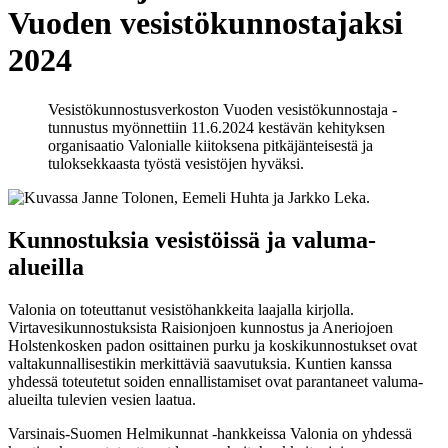
Vuoden vesistökunnostajaksi
2024
Vesistökunnostusverkoston Vuoden vesistökunnostaja -
tunnustus myönnettiin 11.6.2024 kestävän kehityksen
organisaatio Valonialle kiitoksena pitkäjänteisestä ja
tuloksekkaasta työstä vesistöjen hyväksi.
Kunnostuksia vesistöissä ja valuma-
alueilla
Valonia on toteuttanut vesistöhankkeita laajalla kirjolla.
Virtavesikunnostuksista Raisionjoen kunnostus ja Aneriojoen
Holstenkosken padon osittainen purku ja koskikunnostukset ovat
valtakunnallisestikin merkittäviä saavutuksia. Kuntien kanssa
yhdessä toteutetut soiden ennallistamiset ovat parantaneet valuma-
alueilta tulevien vesien laatua.
Varsinais-Suomen Helmikunnat -hankkeissa Valonia on yhdessä