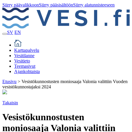
Siirry päävalikkoon
Siirry pääsisältöön
Siirry alatunnisteeseen
SV
EN
Karttapalvelu
Vesitilanne
Vesitieto
Teemasivut
Ajankohtaista
Etusivu
>
Vesistökunnostusten moniosaaja Valonia valittiin Vuoden
vesistökunnostajaksi 2024
Takaisin
Vesistökunnostusten
moniosaaja Valonia valittiin