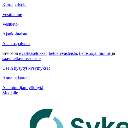
Karttapalvelu
Vesitilanne
Vesitieto
Ajankohtaista
Asiakaspalvelu
Sivuston
evästeasetukset
,
tietoa evästeistä
,
tietosuojailmoitus
ja
saavutettavuus­seloste
.
Usein kysytyt kysymykset
Anna palautetta
Asiantuntijan työpöytä
Medialle