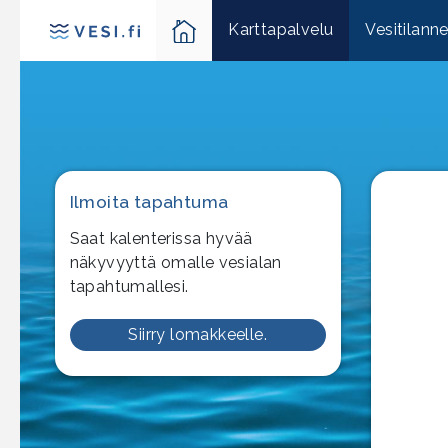
Karttapalvelu
Vesitilann
Ilmoita tapahtuma
Saat kalenterissa hyvää
näkyvyyttä omalle vesialan
tapahtumallesi.
Siirry lomakkeelle.