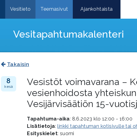
e
Vesitieto
Teemasivut
Ajankohtaista
Vesitapahtuma­kalenteri
Takaisin
Vesistöt voimavarana – 
8
kesä
vesienhoidosta yhteiskun
Vesijärvisäätiön 15-vuoti
Tapahtuma-aika
: 8.6.2023 klo 12:00 - 16:00
Lisätietoja
:
linkki tapahtuman kotisivulle tai 
Esityskielet
: suomi