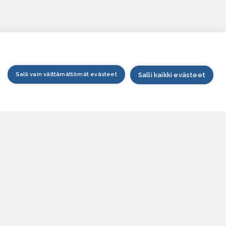
Salli vain välttämättömät evästeet
Salli kaikki evästeet
tusivu
arttapalvelu
esitilanne
esitieto