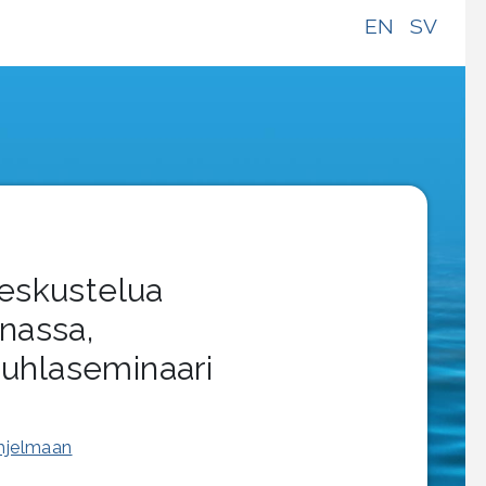
EN
SV
Keskustelua
nassa,
sjuhlaseminaari
ohjelmaan