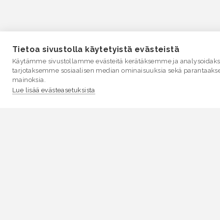
Tietoa sivustolla käytetyistä evästeistä
Käytämme sivustollamme evästeitä kerätäksemme ja analysoidakse
tarjotaksemme sosiaalisen median ominaisuuksia sekä parantaaks
mainoksia.
Lue lisää evästeasetuksista
VESI.fi
Vesi.fi on vesiaiheisen tutkitun tiedon lähde, joka
palvelee sekä kansalaisia että eri alojen asiantuntijoita
Tietosisällön sivustolle tuottavat Suomen
ympäristökeskus, Lupa- ja valvontavirasto,
Elinvoimakeskukset, Ilmatieteen laitos ja Tulvakeskus