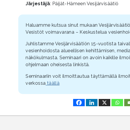
Järjestäjä
: Päijät-Hämeen Vesijärvisäätiö
Haluamme kutsua sinut mukaan Vesijärvisäätiön
Vesistöt voimavarana – Keskustelua vesienho
Juhlistamme Vesijärvisäätiön 15-vuotista taiva
vesienhoidosta alueellisen kehittämisen, medi
näkökulmasta. Seminaari on avoin kaikille ilmoi
ohjelmaan oheisesta linkistä.
Seminaariin voit ilmoittautua täyttämällä ilm
verkossa
täällä