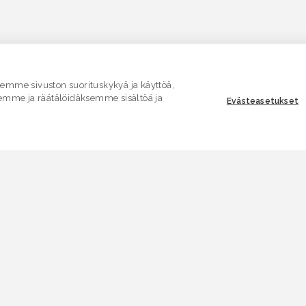
mme sivuston suorituskykyä ja käyttöä,
emme ja räätälöidäksemme sisältöä ja
Evästeasetukset
ASIAKASPALVELU
E
Yhteydenottolomake
K
.
SÄHKÖPOSTI
V
asiakaspalvelu.ymparisto@lvv.fi
V
PUHELIN