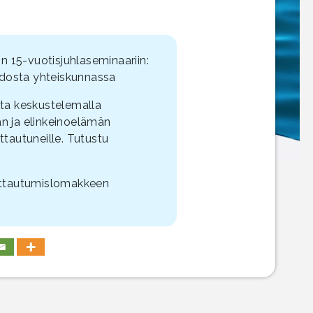
 15-vuotisjuhlaseminaariin:
idosta yhteiskunnassa
lta keskustelemalla
an ja elinkeinoelämän
ttautuneille. Tutustu
oittautumislomakkeen