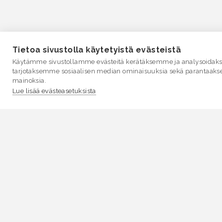
Tietoa sivustolla käytetyistä evästeistä
Käytämme sivustollamme evästeitä kerätäksemme ja analysoidakse
tarjotaksemme sosiaalisen median ominaisuuksia sekä parantaaks
mainoksia.
Lue lisää evästeasetuksista
VESI.fi
Vesi.fi on vesiaiheisen tutkitun tiedon lähde, joka
palvelee sekä kansalaisia että eri alojen asiantuntijoita
Tietosisällön sivustolle tuottavat Suomen
ympäristökeskus, Lupa- ja valvontavirasto,
Elinvoimakeskukset, Ilmatieteen laitos ja Tulvakeskus