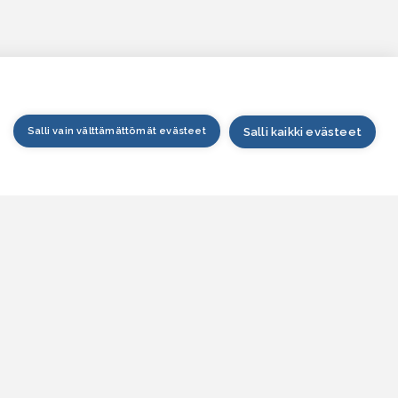
Salli vain välttämättömät evästeet
Salli kaikki evästeet
tusivu
arttapalvelu
esitilanne
esitieto