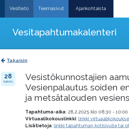
e
Vesitieto
Teemasivut
Ajankohtaista
Vesitapahtuma­kalenteri
Takaisin
Vesistökunnostajien aamu
28
helmi
Vesienpalautus soiden en
ja metsätalouden vesiens
Tapahtuma-aika
: 28.2.2025 klo 08:30 - 10:00
Virtuaalikokouslinkki
:
linkki virtuaalikokouks
Lisätietoja
:
linkki tapahtuman kotisivulle tai 