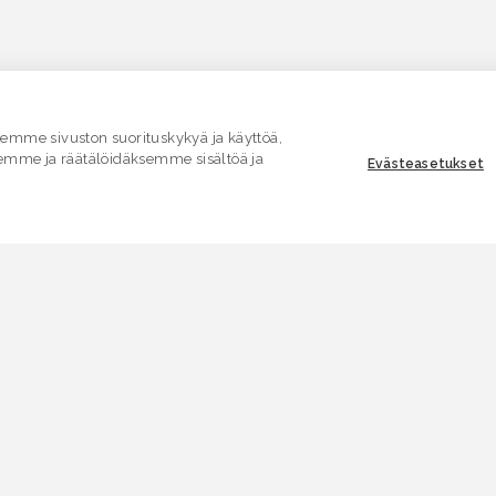
mme sivuston suorituskykyä ja käyttöä,
emme ja räätälöidäksemme sisältöä ja
Evästeasetukset
ASIAKASPALVELU
E
Yhteydenottolomake
K
.
SÄHKÖPOSTI
V
asiakaspalvelu.ymparisto@lvv.fi
V
PUHELIN