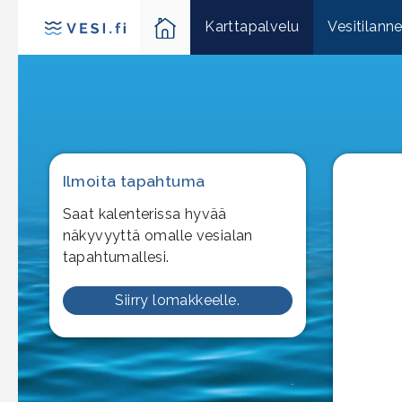
Karttapalvelu
Vesitilann
Ilmoita tapahtuma
Saat kalenterissa hyvää
näkyvyyttä omalle vesialan
tapahtumallesi.
Siirry lomakkeelle.