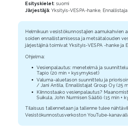
Esityskielet
: suomi
Järjestäjä
: Yksityis-VESPA-hanke, Ennallistaj
Helmikuun vesistökunnostajien aamukahvien a
soiden ennallistamisessa ja metsätalouden ve
järjestäjinä toimivat Yksityis-VESPA -hanke ja 
Ohjelma:
Vesienpalautus: menetelmä ja suunnittelue
Tapio (20 min + kysymykset)
Valuma-aluetason suunnittelu ja priorisoi
/ Jani Antila, Ennallistajat Group Oy (25
Kiinnostaako vesienpalautus? Maanomista
Suikula, John Nurmisen Säätiö (15 min + 
Tilaisuus tallennetaan ja tallenne tulee nähtävi
Vesistökunnostusverkoston YouTube-kanavall