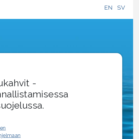
EN
SV
kahvit -
nallistamisessa
uojelussa.
een
ohjelmaan