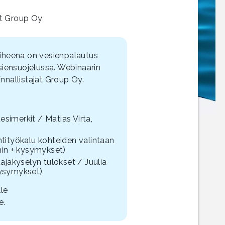
at Group Oy
iheena on vesienpalautus
siensuojelussa. Webinaarin
Ennallistajat Group Oy.
simerkit / Matias Virta,
ntityökalu kohteiden valintaan
 min + kysymykset)
jakyselyn tulokset / Juulia
kysymykset)
lle
e.