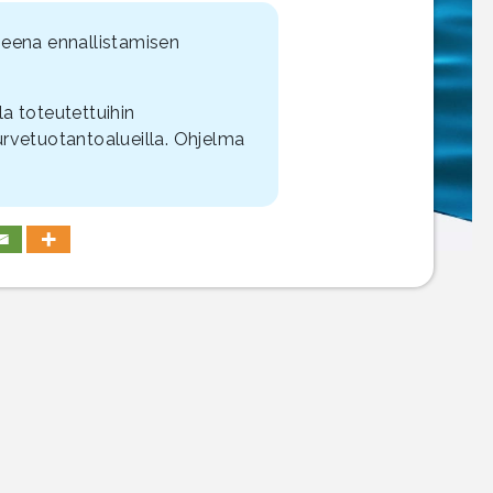
heena ennallistamisen
a toteutettuihin
turvetuotantoalueilla. Ohjelma