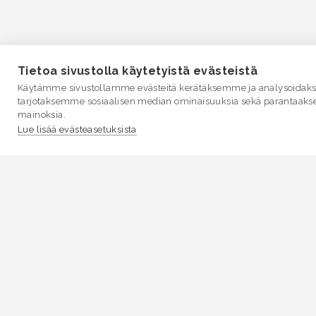
Tietoa sivustolla käytetyistä evästeistä
Käytämme sivustollamme evästeitä kerätäksemme ja analysoidakse
tarjotaksemme sosiaalisen median ominaisuuksia sekä parantaaks
mainoksia.
Lue lisää evästeasetuksista
VESI.fi
Vesi.fi on vesiaiheisen tutkitun tiedon lähde, joka
palvelee sekä kansalaisia että eri alojen asiantuntijoita
Tietosisällön sivustolle tuottavat Suomen
ympäristökeskus, Lupa- ja valvontavirasto,
Elinvoimakeskukset, Ilmatieteen laitos ja Tulvakeskus