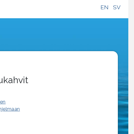
EN
SV
ukahvit
een
ohjelmaan