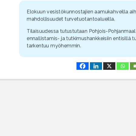
Elokuun vesistökunnostajien aamukahveilla ai
mahdollisuudet turvetuotantoalueilla.
Tilaisuudessa tutustutaan Pohjois-Pohjanmaall
ennallistamis- ja tutkimushankkeisiin entisillä 
tarkentuu myöhemmin.