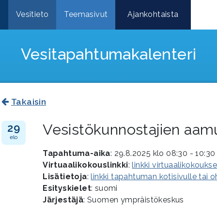
e
Vesitieto
Teemasivut
Ajankohtaista
Vesitapahtuma­kalenteri
Takaisin
Vesistökunnostajien aam
29
elo
Tapahtuma-aika
: 29.8.2025 klo 08:30 - 10:30
Virtuaalikokouslinkki
:
linkki virtuaalikokouks
Lisätietoja
:
linkki tapahtuman kotisivulle tai 
Esityskielet
: suomi
Järjestäjä
: Suomen ympräistökeskus