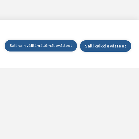
Salli vain välttämättömät evästeet
Salli kaikki evästeet
tusivu
arttapalvelu
esitilanne
esitieto