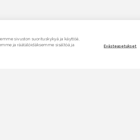
mme sivuston suorituskykyä ja käyttöä,
emme ja räätälöidäksemme sisältöä ja
Evästeasetukset
ASIAKASPALVELU
E
Yhteydenottolomake
K
.
SÄHKÖPOSTI
V
asiakaspalvelu.ymparisto@lvv.fi
V
PUHELIN