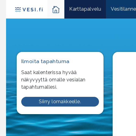
Karttapalvelu
Vesitilann
Ilmoita tapahtuma
Saat kalenterissa hyvää
näkyvyyttä omalle vesialan
tapahtumallesi.
Siirry lomakkeelle.