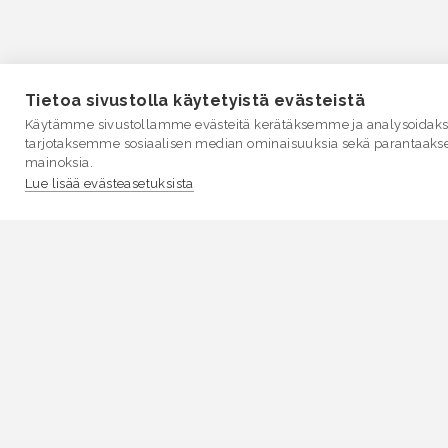
Tietoa sivustolla käytetyistä evästeistä
Käytämme sivustollamme evästeitä kerätäksemme ja analysoidakse
tarjotaksemme sosiaalisen median ominaisuuksia sekä parantaaks
mainoksia.
Lue lisää evästeasetuksista
VESI.fi
Vesi.fi on vesiaiheisen tutkitun tiedon lähde, joka
palvelee sekä kansalaisia että eri alojen asiantuntijoita
Tietosisällön sivustolle tuottavat Suomen
ympäristökeskus, Lupa- ja valvontavirasto,
Elinvoimakeskukset, Ilmatieteen laitos ja Tulvakeskus