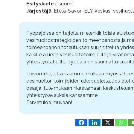
Esityskielet
: suomi
Järjestäjä
: Etelä-Savon ELY-keskus, vesihuol
Työpajoissa on tarjolla mielenkiintoisia alustuk
vesihuoltostrategioiden toimeenpanosta ja ma
toimeenpanon toteutuksen suunnittelua yhdessä
kaikille alueen vesihuoltotoimijoille ja viranoma
yhteistyötahoille. Työpaja on suunnattu suurille j
Toivomme, että saamme mukaan myös aiheesta
vesihuollon toimijoiden ulkopuolelta. Jos olet
osaaja, tule mukaan rikastamaan keskustelua
yhteistyöavauksia kanssamme.
Tervetuloa mukaan!