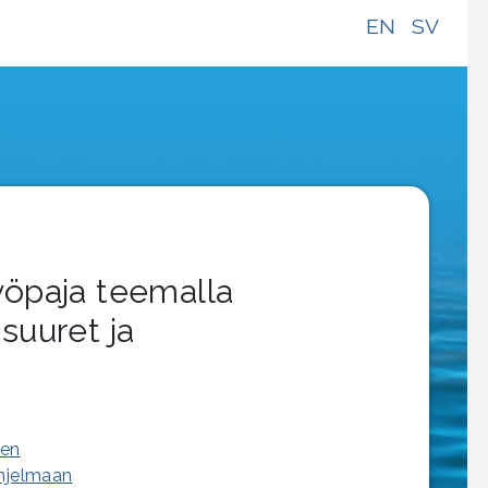
EN
SV
yöpaja teemalla
suuret ja
een
ohjelmaan