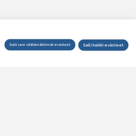
Salli vain välttämättömät evästeet
Salli kaikki evästeet
tusivu
arttapalvelu
esitilanne
esitieto