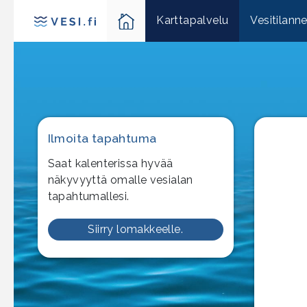
Karttapalvelu
Vesitilann
Ilmoita tapahtuma
Saat kalenterissa hyvää
näkyvyyttä omalle vesialan
tapahtumallesi.
Siirry lomakkeelle.