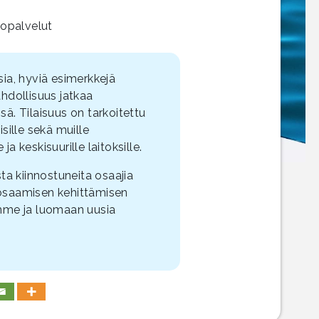
topalvelut
sia, hyviä esimerkkejä
hdollisuus jatkaa
. Tilaisuus on tarkoitettu
isille sekä muille
a keskisuurille laitoksille.
 kiinnostuneita osaajia
 osaamisen kehittämisen
mme ja luomaan uusia