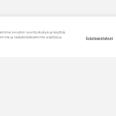
mme sivuston suorituskykyä ja käyttöä,
emme ja räätälöidäksemme sisältöä ja
Evästeasetukset
ASIAKASPALVELU
E
Yhteydenottolomake
K
.
SÄHKÖPOSTI
V
asiakaspalvelu.ymparisto@lvv.fi
V
PUHELIN