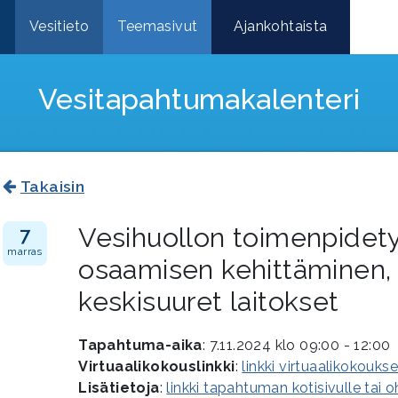
e
Vesitieto
Teemasivut
Ajankohtaista
Vesitapahtuma­kalenteri
Takaisin
Vesihuollon toimenpidet
7
marras
osaamisen kehittäminen, 
keskisuuret laitokset
Tapahtuma-aika
: 7.11.2024 klo 09:00 - 12:00
Virtuaalikokouslinkki
:
linkki virtuaalikokouks
Lisätietoja
:
linkki tapahtuman kotisivulle tai 