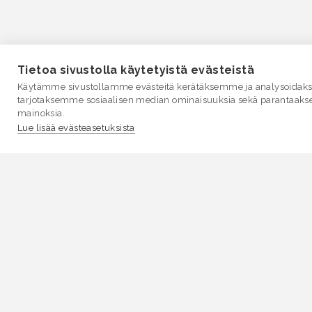
Tietoa sivustolla käytetyistä evästeistä
Käytämme sivustollamme evästeitä kerätäksemme ja analysoidakse
tarjotaksemme sosiaalisen median ominaisuuksia sekä parantaaks
mainoksia.
Lue lisää evästeasetuksista
VESI.fi
Vesi.fi on vesiaiheisen tutkitun tiedon lähde, joka
palvelee sekä kansalaisia että eri alojen asiantuntijoita
Tietosisällön sivustolle tuottavat Suomen
ympäristökeskus, Lupa- ja valvontavirasto,
Elinvoimakeskukset, Ilmatieteen laitos ja Tulvakeskus