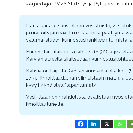
Järjestäjä
: KVVY Yhdistys ja Pyhäjärvi-instituu
Illan aikana keskustellaan vesistöistä, vesist
ja urakoitsijan näkökulmista sekä päättymässä
valuma-alueen kunnostushankkeen toimista ja 
Ennen illan tilaisuutta (klo 14-16.30) järjestet
Karvian alueella sijaitsevaan kunnostuskohtee
Kahvia on tarjolla Karvian kunnantalolla klo 17 
17.30. Ilmoittauduthan viimeistään ma 19.5. oso
kvvy.fi/yhdistys/tapahtumat/
Vesi-iltaan on mahdollista osallistua myös etä
ilmoittautuneille.