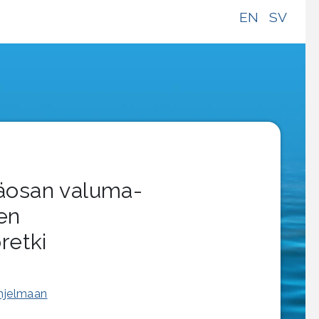
EN
SV
yläosan valuma-
en
retki
ohjelmaan