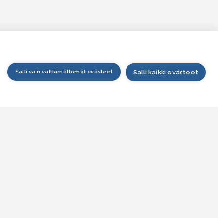
Salli vain välttämättömät evästeet
Salli kaikki evästeet
tusivu
arttapalvelu
esitilanne
esitieto