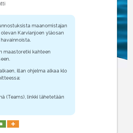
tti
ökunnostuksista maanomistajan
 olevan Karvianjoen yläosan
havainnoista.
ään maastoretki kahteen
seen.
alkaen, illan ohjelma alkaa klo
itteessa:
nä (Teams), linkki lähetetään