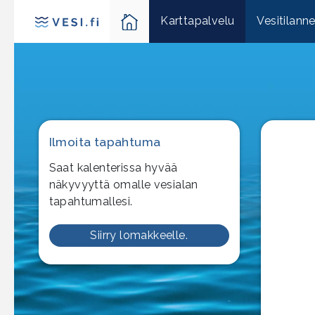
Karttapalvelu
Vesitilann
Ilmoita tapahtuma
Saat kalenterissa hyvää
näkyvyyttä omalle vesialan
tapahtumallesi.
Siirry lomakkeelle.