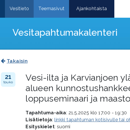
e
Vesitieto
Teemasivut
Ajankohtaista
Vesitapahtuma­kalenteri
Takaisin
Vesi-ilta ja Karvianjoen 
21
touko
alueen kunnostushankke
loppuseminaari ja maasto
Tapahtuma-aika
: 21.5.2025 klo 17:00 - 19:30
Lisätietoja
:
linkki tapahtuman kotisivulle tai 
Esityskielet
: suomi