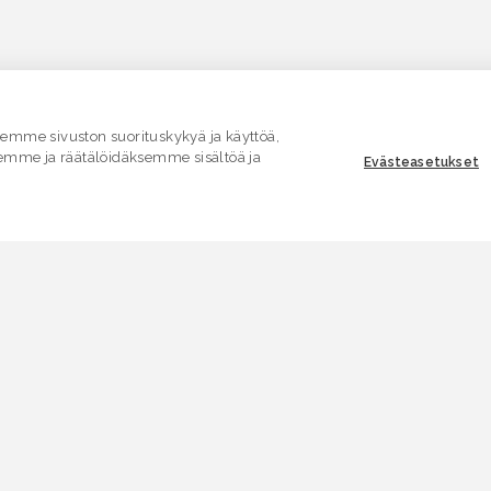
mme sivuston suorituskykyä ja käyttöä,
emme ja räätälöidäksemme sisältöä ja
Evästeasetukset
ASIAKASPALVELU
E
Yhteydenottolomake
K
.
SÄHKÖPOSTI
V
asiakaspalvelu.ymparisto@lvv.fi
V
PUHELIN