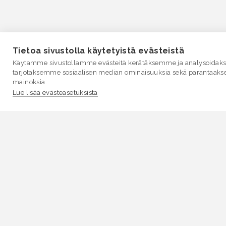
Tietoa sivustolla käytetyistä evästeistä
Käytämme sivustollamme evästeitä kerätäksemme ja analysoidakse
tarjotaksemme sosiaalisen median ominaisuuksia sekä parantaaks
mainoksia.
Lue lisää evästeasetuksista
VESI.fi
Vesi.fi on vesiaiheisen tutkitun tiedon lähde, joka
palvelee sekä kansalaisia että eri alojen asiantuntijoita
Tietosisällön sivustolle tuottavat Suomen
ympäristökeskus, Lupa- ja valvontavirasto,
Elinvoimakeskukset, Ilmatieteen laitos ja Tulvakeskus