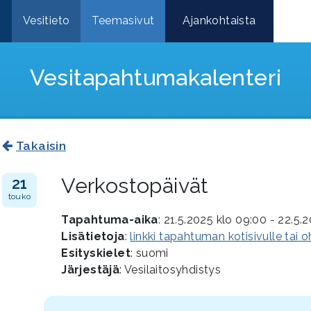
e
Vesitieto
Teemasivut
Ajankohtaista
Vesitapahtuma­kalenteri
Takaisin
Verkostopäivät
21
touko
Tapahtuma-aika
: 21.5.2025 klo 09:00 - 22.5.
Lisätietoja
:
linkki tapahtuman kotisivulle tai 
Esityskielet
: suomi
Järjestäjä
: Vesilaitosyhdistys