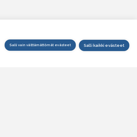
Salli vain välttämättömät evästeet
Salli kaikki evästeet
tusivu
arttapalvelu
esitilanne
esitieto