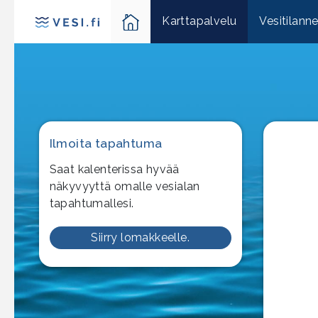
Karttapalvelu
Vesitilann
Ilmoita tapahtuma
Saat kalenterissa hyvää
näkyvyyttä omalle vesialan
tapahtumallesi.
Siirry lomakkeelle.