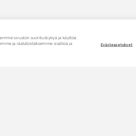
mme sivuston suorituskykyä ja käyttöä,
emme ja räätälöidäksemme sisältöä ja
Evästeasetukset
ASIAKASPALVELU
E
Yhteydenottolomake
K
.
SÄHKÖPOSTI
V
asiakaspalvelu.ymparisto@lvv.fi
V
PUHELIN