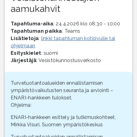
aamukahvit
Tapahtuma-aika
: 24.4.2026 klo 08:30 - 10:00
Tapahtuman paikka
: Teams
Lisätietoja
:
linkki tapahtuman kotisivulle tai
ohjelmaan
Esityskielet
: suomi
Järjestäjä
: Vesistökunnostusverkosto
Turvetuotantoalueiden ennallistamisen
ympäristövaikutusten seuranta ja arviointi –
ENARI-hankkeen tulokset.
Ohjelma:
ENARI-hankkeen esittely ja tutkimuskohteet,
Mirkka Visuri, Suomen ympäristökeskus
Turvetuotantoalueiden ennallistamisen