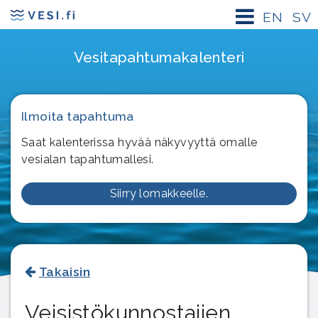
EN
SV
Vesitapahtuma­kalenteri
Ilmoita tapahtuma
Saat kalenterissa hyvää näkyvyyttä omalle
vesialan tapahtumallesi.
Siirry lomakkeelle.
Takaisin
Veisistökunnostajien