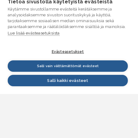
Tietoa sivustolla käytetyistä evästeistä
Käytämme sivustollamme evästeitä kerätäksemme ja
analysoidaksemme sivuston suorituskykyä ja käyttöä,
tarjotaksemme sosiaalisen median ominaisuuksia sekä
parantaaksemme ja räätälöidäksemme sisältöä ja mainoksia.
Lue lisää evästeasetuksista
Evästeasetukset
Salli vain välttämättömät evästeet
Salli kaikki evästeet
VESI.fi
Vesi.fi on vesiaiheisen tutkitun tiedon lähde, joka
palvelee sekä kansalaisia että eri alojen