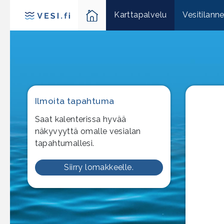
Karttapalvelu
Vesitilann
Ilmoita tapahtuma
Saat kalenterissa hyvää
näkyvyyttä omalle vesialan
tapahtumallesi.
Siirry lomakkeelle.