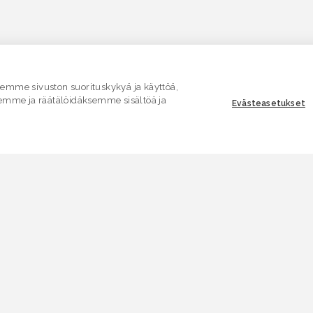
mme sivuston suorituskykyä ja käyttöä,
emme ja räätälöidäksemme sisältöä ja
Evästeasetukset
ASIAKASPALVELU
E
Yhteydenottolomake
K
.
SÄHKÖPOSTI
V
asiakaspalvelu.ymparisto@lvv.fi
V
PUHELIN