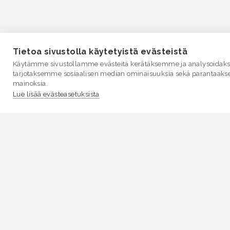
Tietoa sivustolla käytetyistä evästeistä
Käytämme sivustollamme evästeitä kerätäksemme ja analysoidakse
tarjotaksemme sosiaalisen median ominaisuuksia sekä parantaaks
mainoksia.
Lue lisää evästeasetuksista
VESI.fi
Vesi.fi on vesiaiheisen tutkitun tiedon lähde, joka
palvelee sekä kansalaisia että eri alojen asiantuntijoita
Tietosisällön sivustolle tuottavat Suomen
ympäristökeskus, Lupa- ja valvontavirasto,
Elinvoimakeskukset, Ilmatieteen laitos ja Tulvakeskus