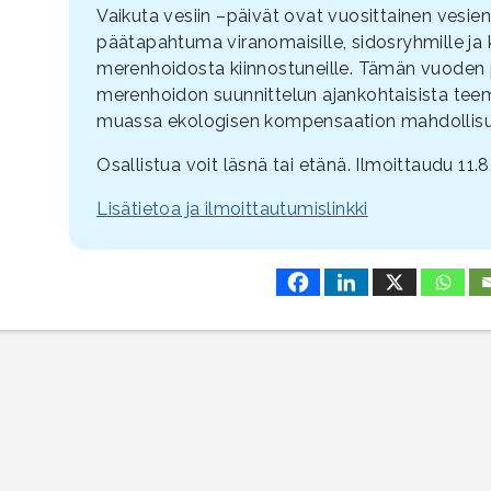
Vaikuta vesiin –päivät ovat vuosittainen vesie
päätapahtuma viranomaisille, sidosryhmille ja ka
merenhoidosta kiinnostuneille. Tämän vuoden pä
merenhoidon suunnittelun ajankohtaisista tee
muassa ekologisen kompensaation mahdollisu
Osallistua voit läsnä tai etänä. Ilmoittaudu 11.
Lisätietoa ja ilmoittautumislinkki