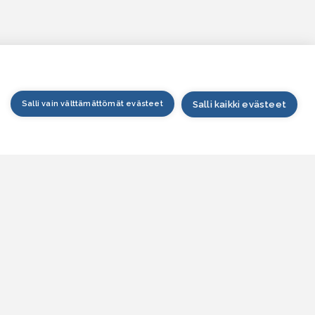
Salli vain välttämättömät evästeet
Salli kaikki evästeet
tusivu
arttapalvelu
esitilanne
esitieto