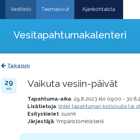
e
Vesitieto
Teemasivut
Ajankohtaista
Vesitapahtuma­kalenteri
Takaisin
Vaikuta vesiin-päivät
29
elo
Tapahtuma-aika
: 29.8.2023 klo 09:00 - 30.8.
Lisätietoja
:
linkki tapahtuman kotisivulle tai 
Esityskielet
: suomi
Järjestäjä
: Ympäristöministeriö