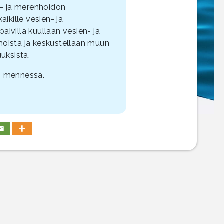
n- ja merenhoidon
ikille vesien- ja
ivillä kuullaan vesien- ja
moista ja keskustellaan muun
uksista.
8. mennessä.