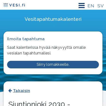
EN
SV
Vesitapahtuma­kalenteri
Ilmoita tapahtuma
Saat kalenterissa hyvää näkyvyyttä omalle
vesialan tapahtumallesi.
Siirry lomakkeelle.
Takaisin
Siuntionjoki 2030 -