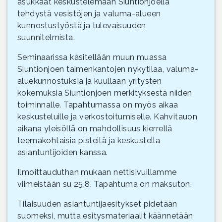
asukkaat keskustelemaan Siuntionjoella
tehdystä vesistöjen ja valuma-alueen
kunnostustyöstä ja tulevaisuuden
suunnitelmista.
Seminaarissa käsitellään muun muassa
Siuntionjoen taimenkantojen nykytilaa, valuma-
aluekunnostuksia ja kuullaan yritysten
kokemuksia Siuntionjoen merkityksestä niiden
toiminnalle. Tapahtumassa on myös aikaa
keskusteluille ja verkostoitumiselle. Kahvitauon
aikana yleisöllä on mahdollisuus kierrellä
teemakohtaisia pisteitä ja keskustella
asiantuntijoiden kanssa.
Ilmoittauduthan mukaan nettisivuillamme
viimeistään su 25.8. Tapahtuma on maksuton.
Tilaisuuden asiantuntijaesitykset pidetään
suomeksi, mutta esitysmateriaalit käännetään