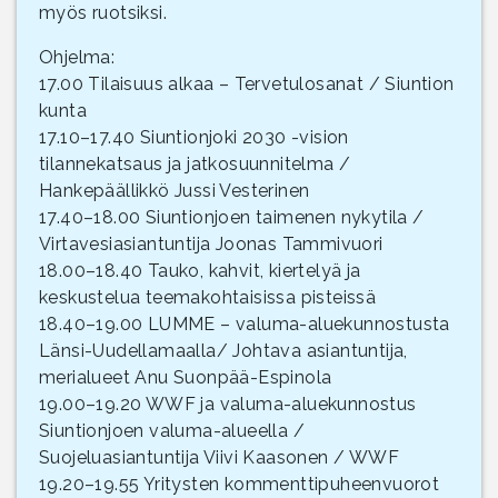
myös ruotsiksi.
Ohjelma:
17.00 Tilaisuus alkaa – Tervetulosanat / Siuntion
kunta
17.10–17.40 Siuntionjoki 2030 -vision
tilannekatsaus ja jatkosuunnitelma /
Hankepäällikkö Jussi Vesterinen
17.40–18.00 Siuntionjoen taimenen nykytila /
Virtavesiasiantuntija Joonas Tammivuori
18.00–18.40 Tauko, kahvit, kiertelyä ja
keskustelua teemakohtaisissa pisteissä
18.40–19.00 LUMME – valuma-aluekunnostusta
Länsi-Uudellamaalla/ Johtava asiantuntija,
merialueet Anu Suonpää-Espinola
19.00–19.20 WWF ja valuma-aluekunnostus
Siuntionjoen valuma-alueella /
Suojeluasiantuntija Viivi Kaasonen / WWF
19.20–19.55 Yritysten kommenttipuheenvuorot