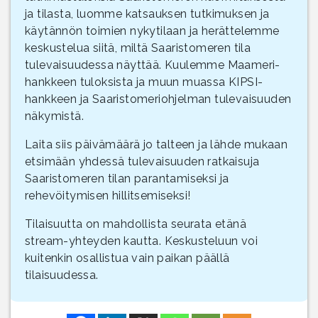
ja tilasta, luomme katsauksen tutkimuksen ja
käytännön toimien nykytilaan ja herättelemme
keskustelua siitä, miltä Saaristomeren tila
tulevaisuudessa näyttää. Kuulemme Maameri-
hankkeen tuloksista ja muun muassa KIPSI-
hankkeen ja Saaristomeriohjelman tulevaisuuden
näkymistä.
Laita siis päivämäärä jo talteen ja lähde mukaan
etsimään yhdessä tulevaisuuden ratkaisuja
Saaristomeren tilan parantamiseksi ja
rehevöitymisen hillitsemiseksi!
Tilaisuutta on mahdollista seurata etänä
stream-yhteyden kautta. Keskusteluun voi
kuitenkin osallistua vain paikan päällä
tilaisuudessa.