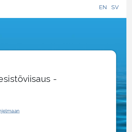
EN
SV
sistöviisaus -
ohjelmaan