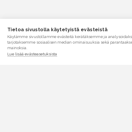
Tietoa sivustolla käytetyistä evästeistä
Käytämme sivustollamme evästeitä kerätäksemme ja analysoidakse
tarjotaksemme sosiaalisen median ominaisuuksia sekä parantaaks
mainoksia.
Lue lisää evästeasetuksista
VESI.fi
Vesi.fi on vesiaiheisen tutkitun tiedon lähde, joka
palvelee sekä kansalaisia että eri alojen asiantuntijoita
Tietosisällön sivustolle tuottavat Suomen
ympäristökeskus, Lupa- ja valvontavirasto,
Elinvoimakeskukset, Ilmatieteen laitos ja Tulvakeskus