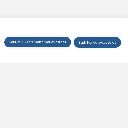
Salli vain välttämättömät evästeet
Salli kaikki evästeet
tusivu
arttapalvelu
esitilanne
esitieto