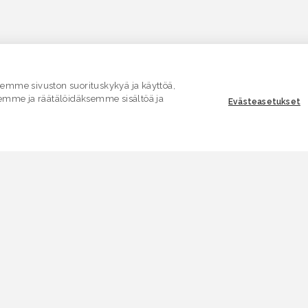
mme sivuston suorituskykyä ja käyttöä,
emme ja räätälöidäksemme sisältöä ja
Evästeasetukset
ASIAKASPALVELU
E
Yhteydenottolomake
K
.
SÄHKÖPOSTI
V
asiakaspalvelu.ymparisto@lvv.fi
V
PUHELIN