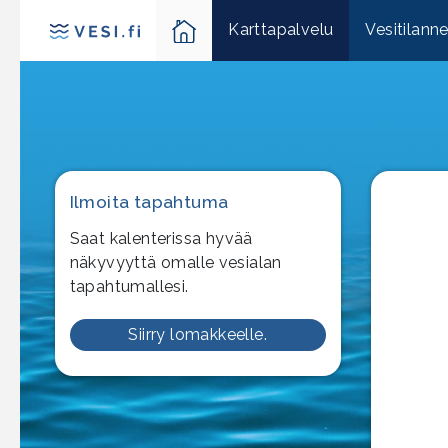
Karttapalvelu
Vesitilann
Ilmoita tapahtuma
Saat kalenterissa hyvää
näkyvyyttä omalle vesialan
tapahtumallesi.
Siirry lomakkeelle.