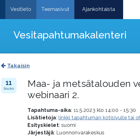
e
Vesitieto
Teemasivut
Ajankohtaista
Vesitapahtuma­kalenteri
Takaisin
Maa- ja metsätalouden ve
11
touko
webinaari 2.
Tapahtuma-aika
: 11.5.2023 klo 14:00 - 15:30
Lisätietoja
:
linkki tapahtuman kotisivulle tai 
Esityskielet
: suomi
Järjestäjä
: Luonnonvarakeskus