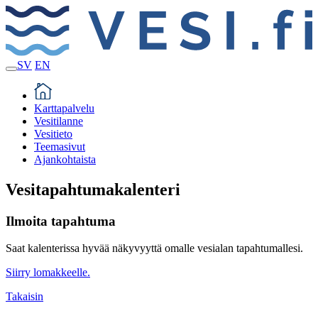
SV
EN
Karttapalvelu
Vesitilanne
Vesitieto
Teemasivut
Ajankohtaista
Vesitapahtuma­kalenteri
Ilmoita tapahtuma
Saat kalenterissa hyvää näkyvyyttä omalle vesialan tapahtumallesi.
Siirry lomakkeelle.
Takaisin