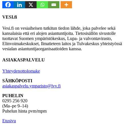
VESI.fi
Vesi.fi on vesiaiheisen tutkitun tiedon lähde, joka palvelee sekä
kansalaisia että eri alojen asiantuntijoita. Tietosisällön sivustolle
tuottavat Suomen ympäristökeskus, Lupa- ja valvontavirasto,
Elinvoimakeskukset, Ilmatieteen laitos ja Tulvakeskus yhteistyössä
vesialan asiantuntijaorganisaatioiden kanssa.
ASIAKASPALVELU
Yhteydenottolomake
SÄHKÖPOSTI
asiakaspalvelu.ymparisto@lvv.fi
PUHELIN
0295 256 920
(Ma–pe 9–14)
Puhelun hinta pvm/mpm
Etusivu