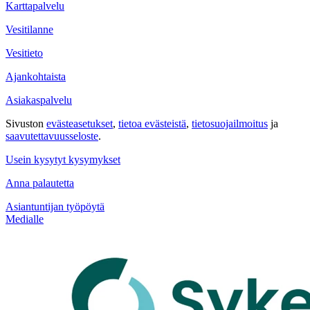
Karttapalvelu
Vesitilanne
Vesitieto
Ajankohtaista
Asiakaspalvelu
Sivuston
evästeasetukset
,
tietoa evästeistä
,
tietosuojailmoitus
ja
saavutettavuus­seloste
.
Usein kysytyt kysymykset
Anna palautetta
Asiantuntijan työpöytä
Medialle