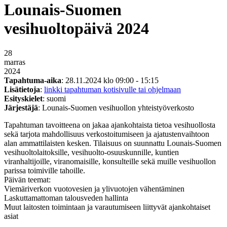
Lounais-Suomen
vesihuoltopäivä 2024
28
marras
2024
Tapahtuma-aika
: 28.11.2024 klo 09:00 - 15:15
Lisätietoja
:
linkki tapahtuman kotisivulle tai ohjelmaan
Esityskielet
: suomi
Järjestäjä
: Lounais-Suomen vesihuollon yhteistyöverkosto
Tapahtuman tavoitteena on jakaa ajankohtaista tietoa vesihuollosta
sekä tarjota mahdollisuus verkostoitumiseen ja ajatustenvaihtoon
alan ammattilaisten kesken. Tilaisuus on suunnattu Lounais-Suomen
vesihuoltolaitoksille, vesihuolto-osuuskunnille, kuntien
viranhaltijoille, viranomaisille, konsulteille sekä muille vesihuollon
parissa toimiville tahoille.
Päivän teemat:
Viemäriverkon vuotovesien ja ylivuotojen vähentäminen
Laskuttamattoman talousveden hallinta
Muut laitosten toimintaan ja varautumiseen liittyvät ajankohtaiset
asiat