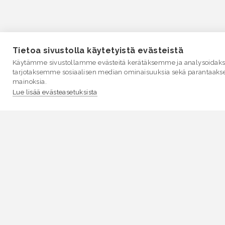
Tietoa sivustolla käytetyistä evästeistä
Käytämme sivustollamme evästeitä kerätäksemme ja analysoidakse
tarjotaksemme sosiaalisen median ominaisuuksia sekä parantaaks
mainoksia.
Lue lisää evästeasetuksista
VESI.fi
Vesi.fi on vesiaiheisen tutkitun tiedon lähde, joka
palvelee sekä kansalaisia että eri alojen asiantuntijoita
Tietosisällön sivustolle tuottavat Suomen
ympäristökeskus, Lupa- ja valvontavirasto,
Elinvoimakeskukset, Ilmatieteen laitos ja Tulvakeskus