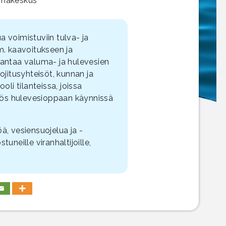
oimakeskus
 voimistuviin tulva- ja
m. kaavoitukseen ja
rantaa valuma- ja hulevesien
ojitusyhteisöt, kunnan ja
oli tilanteissa, joissa
ös hulevesioppaan käynnissä
ä, vesiensuojelua ja -
stuneille viranhaltijoille,