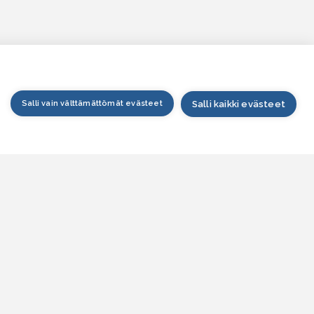
Salli vain välttämättömät evästeet
Salli kaikki evästeet
tusivu
arttapalvelu
esitilanne
esitieto