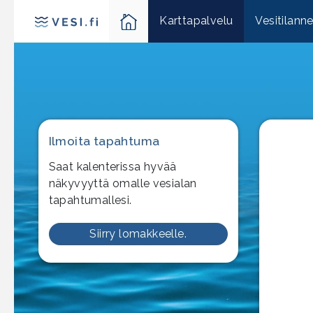
Karttapalvelu
Vesitilann
Ilmoita tapahtuma
Saat kalenterissa hyvää
näkyvyyttä omalle vesialan
tapahtumallesi.
Siirry lomakkeelle.