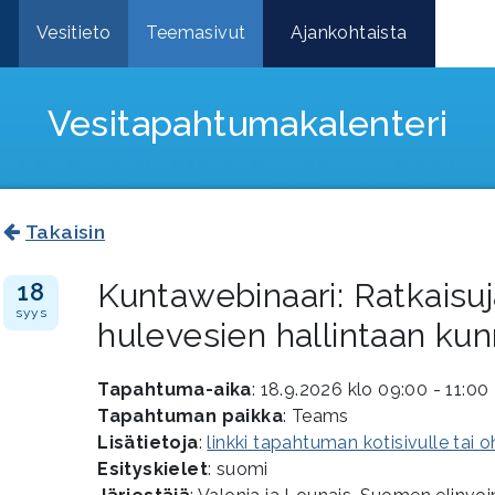
e
Vesitieto
Teemasivut
Ajankohtaista
Vesitapahtuma­kalenteri
Takaisin
Kuntawebinaari: Ratkaisuj
18
syys
hulevesien hallintaan kun
Tapahtuma-aika
: 18.9.2026 klo 09:00 - 11:00
Tapahtuman paikka
: Teams
Lisätietoja
:
linkki tapahtuman kotisivulle tai 
Esityskielet
: suomi