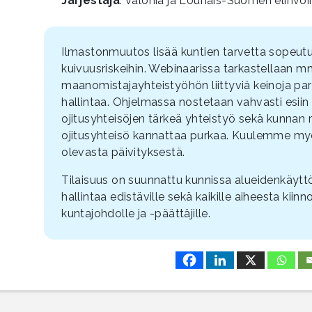
Järjestäjä
: Valonia ja Lounais-Suomen elinv
Ilmastonmuutos lisää kuntien tarvetta sopeutua
kuivuusriskeihin. Webinaarissa tarkastellaan m
maanomistajayhteistyöhön liittyviä keinoja pa
hallintaa. Ohjelmassa nostetaan vahvasti esiin 
ojitusyhteisöjen tärkeä yhteistyö sekä kunnan ro
ojitusyhteisö kannattaa purkaa. Kuulemme my
olevasta päivityksestä.
Tilaisuus on suunnattu kunnissa alueidenkäyttö
hallintaa edistäville sekä kaikille aiheesta kiinno
kuntajohdolle ja -päättäjille.