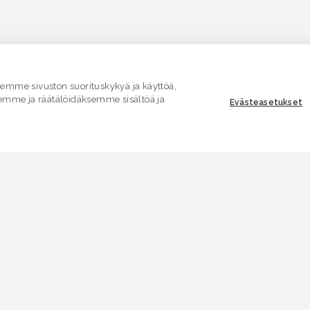
mme sivuston suorituskykyä ja käyttöä,
emme ja räätälöidäksemme sisältöä ja
Evästeasetukset
ASIAKASPALVELU
E
Yhteydenottolomake
K
.
SÄHKÖPOSTI
V
asiakaspalvelu.ymparisto@lvv.fi
V
PUHELIN