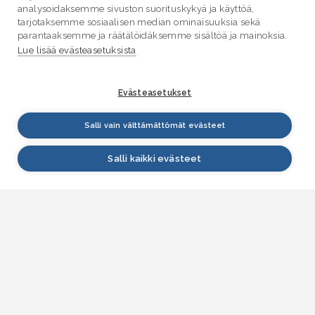
analysoidaksemme sivuston suorituskykyä ja käyttöä,
tarjotaksemme sosiaalisen median ominaisuuksia sekä
parantaaksemme ja räätälöidäksemme sisältöä ja mainoksia.
Lue lisää evästeasetuksista
Evästeasetukset
Salli vain välttämättömät evästeet
Salli kaikki evästeet
VESI.fi
Vesi.fi on vesiaiheisen tutkitun tiedon lähde, joka
palvelee sekä kansalaisia että eri alojen
asiantuntijoita. Tietosisällön sivustolle tuottavat
Suomen ympäristökeskus, Lupa- ja valvontavirasto,