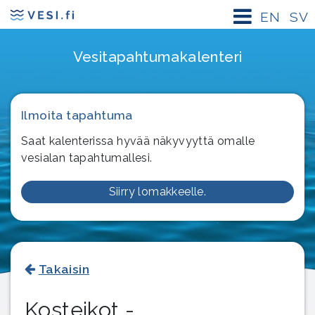
EN
SV
Vesitapahtuma­kalenteri
Ilmoita tapahtuma
Saat kalenterissa hyvää näkyvyyttä omalle
vesialan tapahtumallesi.
Siirry lomakkeelle.
Takaisin
Kosteikot -